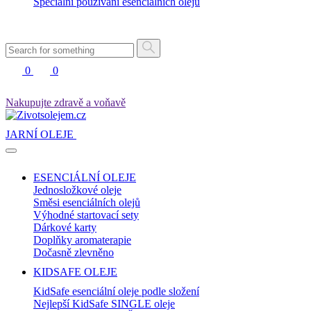
Speciální používání esenciálních olejů
0
0
Nakupujte zdravě a voňavě
JARNÍ OLEJE
ESENCIÁLNÍ OLEJE
Jednosložkové oleje
Směsi esenciálních olejů
Výhodné startovací sety
Dárkové karty
Doplňky aromaterapie
Dočasně zlevněno
KIDSAFE OLEJE
KidSafe esenciální oleje podle složení
Nejlepší KidSafe SINGLE oleje