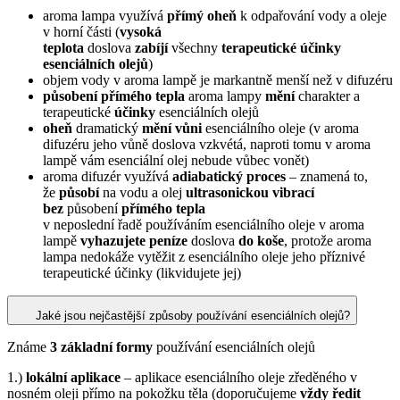
aroma lampa využívá
přímý oheň
k odpařování vody a oleje
v horní části (
vysoká
teplota
doslova
zabíjí
všechny
terapeutické účinky
esenciálních olejů
)
objem vody v aroma lampě je markantně menší než v difuzéru
působení přímého tepla
aroma lampy
mění
charakter a
terapeutické
účinky
esenciálních olejů
oheň
dramatický
mění vůni
esenciálního oleje (v aroma
difuzéru jeho vůně doslova vzkvétá, naproti tomu v aroma
lampě vám esenciální olej nebude vůbec vonět)
aroma difuzér využívá
adiabatický proces
– znamená to,
že
působí
na vodu a olej
ultrasonickou vibrací
bez
působení
přímého tepla
v neposlední řadě používáním esenciálního oleje v aroma
lampě
vyhazujete peníze
doslova
do koše
, protože aroma
lampa nedokáže vytěžit z esenciálního oleje jeho příznivé
terapeutické účinky (likvidujete jej)
Jaké jsou nejčastější způsoby používání esenciálních olejů?
Známe
3 základní formy
používání esenciálních olejů
1.)
lokální aplikace
– aplikace esenciálního oleje zředěného v
nosném oleji přímo na pokožku těla (doporučujeme
vždy ředit