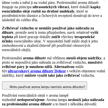
táhne vodu a mění ji na vodní páru. Profesionální aroma difuzér
funguje na principu
ultrasonických vibrací
, které dokáží
kapky
esenciálního oleje rozbít na drobné molekuly
, které se
prostřednictvím sliznice a čichových receptorů dostávají do krve a
následně do celého těla.
Zvlhčovač vzduchu se nemůže používat jako náhrada za
difuzér
, protože není k tomu přizpůsoben, navíc relativně
vyšší
teplota
při které pracuje dokáže
zničit
všechny
terapeutické
účinky
esenciálního oleje. V neposlední řadě může dojít k jeho
znehodnocení a zkažení (hlavně při používání citrusových
esenciálních olejů).
Profesionální
aroma difuzér
má většinou
menší objem nádržky
, a
proto se nepoužívá jako náhrada za zvlhčovač vzduchu,
množství
zvlhčené páry je mnohem nižší
.
Alternativou
může
být
ultrazvukový aroma difuzér Deluxe
s velkým objemem vodní
nádržky, který
můžete využít také jako zvlhčovač
vzduchu.
Mohu používat aroma lampu namísto aroma difuzéru?
Používání esenciálních olejů v aroma lampě
rozhodně
nedoporučujeme
. Aroma lampa
neslouží jako náhrada
za profesionální aroma difuzér
a to hned z několika důvodů: