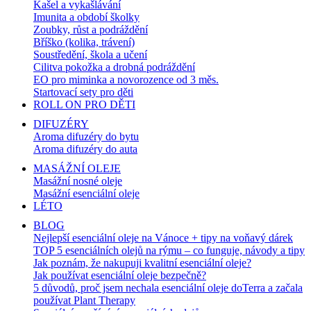
Kašel a vykašlávání
Imunita a období školky
Zoubky, růst a podráždění
Bříško (kolika, trávení)
Soustředění, škola a učení
Cilitva pokožka a drobná podráždění
EO pro miminka a novorozence od 3 měs.
Startovací sety pro děti
ROLL ON PRO DĚTI
DIFUZÉRY
Aroma difuzéry do bytu
Aroma difuzéry do auta
MASÁŽNÍ OLEJE
Masážní nosné oleje
Masážní esenciální oleje
LÉTO
BLOG
Nejlepší esenciální oleje na Vánoce + tipy na voňavý dárek
TOP 5 esenciálních olejů na rýmu – co funguje, návody a tipy
Jak poznám, že nakupuji kvalitní esenciální oleje?
Jak používat esenciální oleje bezpečně?
5 důvodů, proč jsem nechala esenciální oleje doTerra a začala
používat Plant Therapy