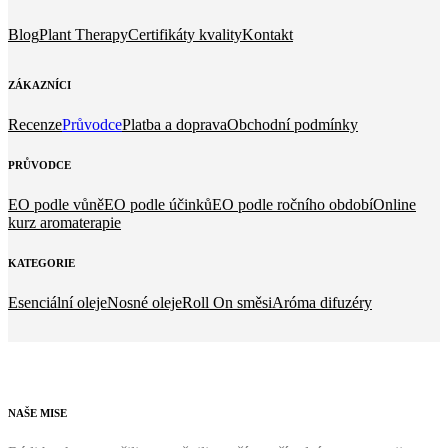
Blog
Plant Therapy
Certifikáty kvality
Kontakt
ZÁKAZNÍCI
Recenze
Průvodce
Platba a doprava
Obchodní podmínky
PRŮVODCE
EO podle vůně
EO podle účinků
EO podle ročního období
Online
kurz aromaterapie
KATEGORIE
Esenciální oleje
Nosné oleje
Roll On směsi
Aróma difuzéry
NAŠE
MISE