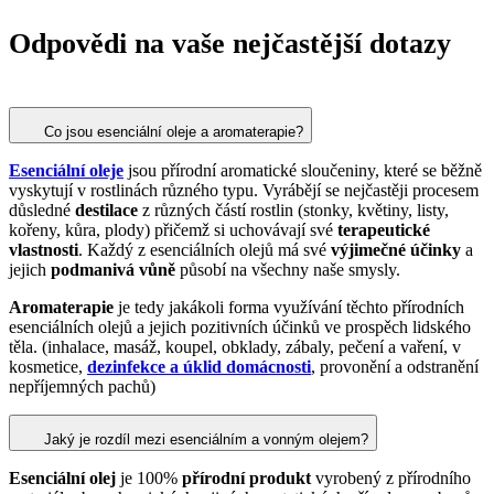
Odpovědi na vaše nejčastější dotazy
Co jsou esenciální oleje a aromaterapie?
Esenciální oleje
jsou přírodní aromatické sloučeniny, které se běžně
vyskytují v rostlinách různého typu. Vyrábějí se nejčastěji procesem
důsledné
destilace
z různých částí rostlin (stonky, květiny, listy,
kořeny, kůra, plody) přičemž si uchovávají své
terapeutické
vlastnosti
. Každý z esenciálních olejů má své
výjimečné účinky
a
jejich
podmanivá vůně
působí na všechny naše smysly.
Aromaterapie
je tedy jakákoli forma využívání těchto přírodních
esenciálních olejů a jejich pozitivních účinků ve prospěch lidského
těla. (inhalace, masáž, koupel, obklady, zábaly, pečení a vaření, v
kosmetice,
dezinfekce a úklid domácnosti
, provonění a odstranění
nepříjemných pachů)
Jaký je rozdíl mezi esenciálním a vonným olejem?
Esenciální olej
je 100%
přírodní produkt
vyrobený z přírodního