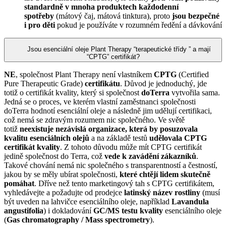
standardně v mnoha produktech každodenní
spotřeby
(mátový čaj, mátová tinktura), proto
jsou bezpečné
i pro děti
pokud je používáte v rozumném ředění a dávkování
Jsou esenciální oleje Plant Therapy “terapeutické třídy ” a mají
“CPTG” certifikát?
NE
, společnost Plant Therapy není vlastníkem
CPTG
(Certified
Pure Therapeutic Grade)
certifikátu
. Důvod je jednoduchý, jde
totiž o certifikát kvality, který si společnost
doTerra
vytvořila sama.
Jedná se o proces, ve kterém vlastní zaměstnanci společnosti
doTerra hodnotí esenciální oleje a následně jim udělují certifikaci,
což nemá se zdravým rozumem nic společného. Ve světě
totiž
neexistuje nezávislá organizace, která by posuzovala
kvalitu esenciálních olejů
a na základě testů
udělovala CPTG
certifikát kvality
. Z tohoto důvodu může mít CPTG certifikát
jedině společnost do Terra, což
vede k zavádění zákazníků
.
Takové chování nemá nic společného s transparentností a čestností,
jakou by se měly ubírat společnosti,
které chtějí lidem skutečně
pomáhat
. Dříve než tento marketingový tah s CPTG certifikátem,
vyhledávejte a požadujte od prodejce
latinský název rostliny
(musí
být uveden na lahvičce esenciálního oleje, například
Lavandula
angustifolia
) i dokladování
GC/MS testu kvality
esenciálního oleje
(
Gas chromatography / Mass spectrometry
).