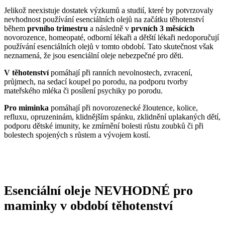
Jelikož neexistuje dostatek výzkumů a studií, které by potvrzovaly
nevhodnost používání esenciálních olejů na začátku těhotenství
během
prvního trimestru
a následně v
prvních 3 měsících
novorozence, homeopaté, odborní lékaři a dětští lékaři nedoporučují
používání esenciálních olejů v tomto období. Tato skutečnost však
neznamená, že jsou esenciální oleje nebezpečné pro děti.
V těhotenství
pomáhají při ranních nevolnostech, zvracení,
průjmech, na sedací koupel po porodu, na podporu tvorby
mateřského mléka či posílení psychiky po porodu.
Pro miminka
pomáhají při novorozenecké žloutence, kolice,
refluxu, opruzeninám, klidnějším spánku, zklidnění uplakaných dětí,
podporu dětské imunity, ke zmírnění bolesti růstu zoubků či při
bolestech spojených s růstem a vývojem kostí.
Esenciální oleje NEVHODNÉ pro
maminky v období těhotenství