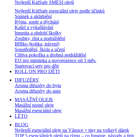
Nejlepší KidSafe SMĚSI olejů
Nejlepší KidSafe esenciální oleje podle účinků
Spánek a uklidnění
Rýma, sople a dýchání
Kašel a vykašlávání
Imunita a období školky
Zoubky, růst a podráždění
Bříško (kolika, trávení)
Soustředění, škola a učení
Cilitva pokožka a drobná podráždění
EO pro miminka a novorozence od 3 měs.
Startovací sety pro děti
ROLL ON PRO DĚTI
DIFUZÉRY
Aroma difuzéry do bytu
Aroma difuzéry do auta
MASÁŽNÍ OLEJE
Masážní nosné oleje
Masážní esenciální oleje
LÉTO
BLOG
Nejlepší esenciální oleje na Vánoce + tipy na voňavý dárek
TOP 5 esenciálních olejů na rýmu – co funguje, návody a tipy