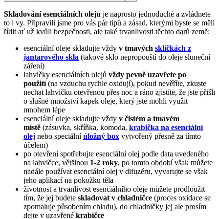
Skladování esenciálních olejů
je naprosto jednoduché a zvládnete
to i vy. Připravili jsme pro vás pár tipů a zásad, kterými byste se měli
řídit ať už kvůli bezpečnosti, ale také trvanlivosti těchto darů země:
esenciální oleje skladujte vždy
v tmavých
sklíčkách z
jantarového skla
(takové sklo nepropouští do oleje sluneční
záření)
lahvičky esenciálních olejů
vždy pevně uzavřete po
použití
(na vzduchu rychle oxidují), pokud nevěříte, zkuste
nechat lahvičku otevřenou přes noc a ráno zjistíte, že jste přišli
o slušné množství kapek oleje, který jste mohli využít
mnohem lépe
esenciální oleje skladujte vždy
v čistém a tmavém
místě
(zásuvka, skříňka, komoda,
krabička na esenciální
olej
nebo speciální
úložný box
vytvořený přesně za tímto
účelem)
po otevření spotřebujte esenciální olej podle data uvedeného
na lahvičce, většinou
1-2 roky
, po tomto období však můžete
nadále používat esenciální olej v difuzéru, vyvarujte se však
jeho aplikací na pokožku těla
životnost a trvanlivost esenciálního oleje můžete prodloužit
tím, že jej budete
skladovat v chladničce
(proces oxidace se
zpomaluje působením chladu), do chladničky jej ale prosím
dejte v uzavřené
krabičce