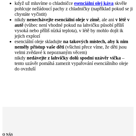
když už mluvíme o chladničce
esenciální olej káva
skvěle
pohlcuje nežádoucí pachy z chladničky (například pokud se ji
chystáte vyčistit)
nikdy
nenechávejte esenciální oleje v zimě
, ale ani
v létě v
autě
(vůbec není vhodné pokud na lahvičku působí příliš
vysoká nebo příliš nízká teplota), v létě by mohlo dojít ik
jejich explozí
esenciální oleje skladujte
na takových místech, aby k nim
neměly přístup vaše děti
(všichni přece víme, že děti jsou
velmi zvědavé k nepoznaným věcem)
nikdy
nedávejte z lahvičky dolů spodní uzávěr víčka
–
tento uzávěr pomáhá zamezit vypařování esenciálního oleje
do ovzduší
O
NÁS