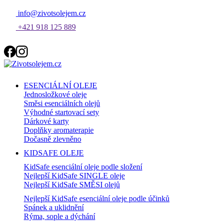
info@zivotsolejem.cz
+421 918 125 889
ESENCIÁLNÍ OLEJE
Jednosložkové oleje
Směsi esenciálních olejů
Výhodné startovací sety
Dárkové karty
Doplňky aromaterapie
Dočasně zlevněno
KIDSAFE OLEJE
KidSafe esenciální oleje podle složení
Nejlepší KidSafe SINGLE oleje
Nejlepší KidSafe SMĚSI olejů
Nejlepší KidSafe esenciální oleje podle účinků
Spánek a uklidnění
Rýma, sople a dýchání