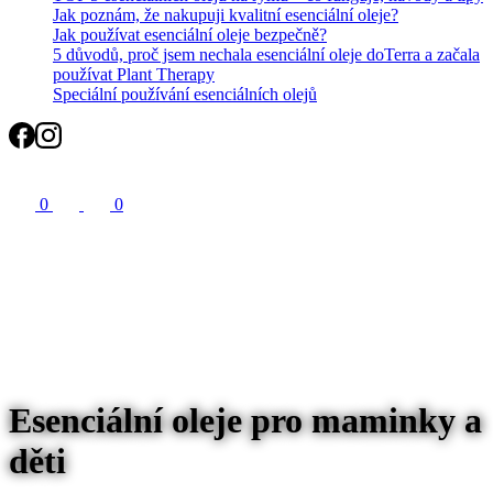
Jak poznám, že nakupuji kvalitní esenciální oleje?
Jak používat esenciální oleje bezpečně?
5 důvodů, proč jsem nechala esenciální oleje doTerra a začala
používat Plant Therapy
Speciální používání esenciálních olejů
Search
0
0
Esenciální oleje pro maminky a
děti