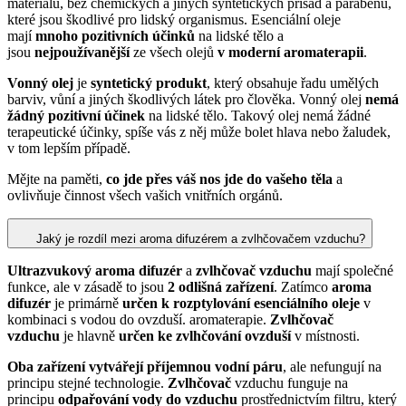
materiálu, bez chemických a jiných syntetických přísad a parabenů,
které jsou škodlivé pro lidský organismus. Esenciální oleje
mají
mnoho pozitivních účinků
na lidské tělo a
jsou
nejpoužívanější
ze všech olejů
v moderní aromaterapii
.
Vonný olej
je
syntetický produkt
, který obsahuje řadu umělých
barviv, vůní a jiných škodlivých látek pro člověka. Vonný olej
nemá
žádný pozitivní účinek
na lidské tělo. Takový olej nemá žádné
terapeutické účinky, spíše vás z něj může bolet hlava nebo žaludek,
v tom lepším případě.
Mějte na paměti,
co jde přes váš nos jde do vašeho těla
a
ovlivňuje činnost všech vašich vnitřních orgánů.
Jaký je rozdíl mezi aroma difuzérem a zvlhčovačem vzduchu?
Ultrazvukový aroma difuzér
a
zvlhčovač vzduchu
mají společné
funkce, ale v zásadě to jsou
2 odlišná zařízení
. Zatímco
aroma
difuzér
je primárně
určen k rozptylování esenciálního oleje
v
kombinaci s vodou do ovzduší. aromaterapie.
Zvlhčovač
vzduchu
je hlavně
určen ke zvlhčování ovzduší
v místnosti.
Oba zařízení vytvářejí příjemnou vodní páru
, ale nefungují na
principu stejné technologie.
Zvlhčovač
vzduchu funguje na
principu
odpařování vody do vzduchu
prostřednictvím filtru, který