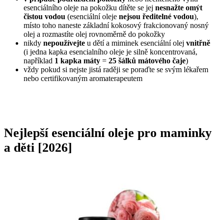
esenciálního oleje na pokožku dítěte se jej
nesnažte omýt
čistou vodou
(esenciální oleje
nejsou ředitelné vodou
),
místo toho naneste základní kokosový frakcionovaný nosný
olej a rozmastíte olej rovnoměrně do pokožky
nikdy
nepoužívejte
u dětí a miminek esenciální olej
vnitřně
(i jedna kapka esencialního oleje je silně koncentrovaná,
například
1 kapka máty
=
25 šálků mátového čaje
)
vždy pokud si nejste jistá raději se poraďte se svým lékařem
nebo certifikovaným aromaterapeutem
Nejlepší esenciální oleje pro maminky
a děti [2026]