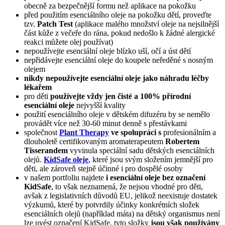
obecně za bezpečnější formu než aplikace na pokožku
před použitím esenciálního oleje na pokožku dětí, proveďte
tzv.
Patch Test
(aplikace malého množství oleje na nejsilnější
část kůže z večeře do rána, pokud nedošlo k žádné alergické
reakci můžete olej používat)
nepoužívejte esenciální oleje blízko uší, očí a úst dětí
nepřidávejte esenciální oleje do koupele neředěné s nosným
olejem
nikdy nepoužívejte esenciální oleje jako náhradu léčby
lékařem
pro děti
používejte vždy jen čisté a 100% přírodní
esenciální oleje
nejvyšší kvality
použití esenciálního oleje v dětském difuzéru by se nemělo
provádět více než 30-60 minut denně s přestávkami
společnost
Plant Therapy
ve spolupráci s
profesionálním a
dlouholetě certifikovaným aromaterapeutem
Robertem
Tisserandem
vyvinula speciální sadu dětských esenciálních
olejů.
KidSafe oleje
, které jsou svým složením jemnější pro
děti, ale zároveň stejně účinné i pro dospělé osoby
v našem portfoliu najdete
i esenciální oleje bez označení
KidSafe
, to však neznamená, že nejsou vhodné pro děti,
avšak z legislativních důvodů EU, jelikož neexistuje dostatek
výzkumů, které by potvrdily účinky konkrétních složek
esenciálních olejů (například máta) na dětský organismus není
lze uvést označení KidSafe, tyto složky
jsou však používány