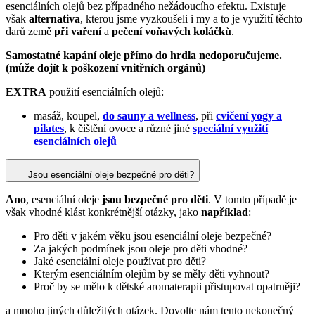
esenciálních olejů bez případného nežádoucího efektu. Existuje
však
alternativa
, kterou jsme vyzkoušeli i my a to je využití těchto
darů země
při vaření
a
pečení voňavých koláčků
.
Samostatné kapání oleje přímo do hrdla nedoporučujeme.
(může dojít k poškození vnitřních orgánů)
EXTRA
použití esenciálních olejů:
masáž, koupel,
do sauny a wellness
, při
cvičení yogy a
pilates
, k čištění ovoce a různé jiné
speciální využití
esenciálních olejů
Jsou esenciální oleje bezpečné pro děti?
Ano
, esenciální oleje
jsou bezpečné pro děti
. V tomto případě je
však vhodné klást konkrétnější otázky, jako
například
:
Pro děti v jakém věku jsou esenciální oleje bezpečné?
Za jakých podmínek jsou oleje pro děti vhodné?
Jaké esenciální oleje používat pro děti?
Kterým esenciálním olejům by se měly děti vyhnout?
Proč by se mělo k dětské aromaterapii přistupovat opatrněji?
a mnoho jiných důležitých otázek. Dovolte nám tento nekonečný