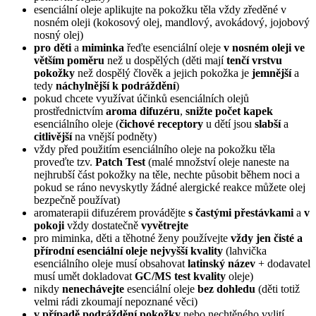
esenciální oleje aplikujte na pokožku těla vždy zředěné v
nosném oleji (kokosový olej, mandlový, avokádový, jojobový
nosný olej)
pro děti
a
miminka
řeďte esenciální oleje
v nosném oleji ve
větším poměru
než u dospělých (děti mají
tenčí vrstvu
pokožky
než dospělý člověk a jejich pokožka je
jemnější
a
tedy
náchylnější k podráždění
)
pokud chcete využívat účinků esenciálních olejů
prostřednictvím
aroma difuzéru
,
snižte počet kapek
esenciálního oleje (
čichové receptory
u dětí jsou
slabší
a
citlivější
na vnější podněty)
vždy před použitím esenciálního oleje na pokožku těla
proveďte tzv.
Patch Test
(malé množství oleje naneste na
nejhrubší část pokožky na těle, nechte působit během noci a
pokud se ráno nevyskytly žádné alergické reakce můžete olej
bezpečně používat)
aromaterapii difuzérem provádějte
s častými přestávkami
a
v
pokoji
vždy dostatečně
vyvětrejte
pro miminka, děti a těhotné ženy používejte
vždy jen čisté a
přírodní esenciální oleje nejvyšší kvality
(lahvička
esenciálního oleje musí obsahovat
latinský název
+ dodavatel
musí umět dokladovat
GC/MS test kvality
oleje)
nikdy
nenechávejte
esenciální oleje
bez dohledu
(děti totiž
velmi rádi zkoumají nepoznané věci)
v případě podráždění pokožky
nebo nechtěného vylití