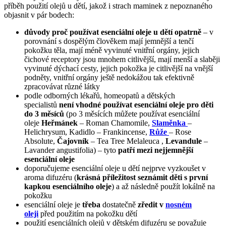
příběh použití olejů u dětí, jakož i strach maminek z nepoznaného
objasnit v pár bodech:
důvody proč používat esenciální oleje u dětí opatrně
– v
porovnání s dospělým člověkem mají jemnější a tenčí
pokožku těla, mají méně vyvinuté vnitřní orgány, jejich
čichové receptory jsou mnohem citlivější, mají menší a slaběji
vyvinuté dýchací cesty, jejich pokožka je citlivější na vnější
podněty, vnitřní orgány ještě nedokážou tak efektivně
zpracovávat různé látky
podle odborných lékařů, homeopatů a dětských
specialistů
není vhodné používat esenciální oleje pro děti
do 3 měsíců
(po 3 měsících můžete používat esenciální
oleje
Heřmánek
– Roman Chamomile,
Slaměnka
–
Helichrysum, Kadidlo – Frankincense,
Růže
– Rose
Absolute,
Čajovník
– Tea Tree Melaleuca ,
Levandule
–
Lavander angustifolia) – tyto
patří mezi nejjemnější
esenciální oleje
doporučujeme esenciální oleje u dětí nejprve vyzkoušet v
aroma difuzéru (
krásná příležitost seznámit děti s první
kapkou esenciálního oleje
) a až následně použít lokálně na
pokožku
esenciální oleje je
třeba
dostatečně
zředit v
nosném
oleji
před použitím na pokožku dětí
použití esenciálních olejů v dětském difuzéru se považuje