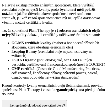
Na světě existuje mnoho známých společností, které vyrábějí
esenciální oleje nejvyšší kvality, proto
bychom si měli položit
otázk
u, z jakého důvodu takové společnosti nevlastní tento
certifikát, jelikož každá společnost chce být nejlepší a dokladovat
všechny možné certifikáty kvality.
To, že společnost Plant Therapy je
výrobcem esenciálních olejů
nejvyšší kvality
dokazují i certifikáty udělované třetími stranami:
GC/MS certifikát kvality
(rozbor a hodnocení přírodních
sloučenin, které obsahuje esenciální olej)
Leaping Bunny
(esenciální oleje nejsou testovány na
zvířatech)
USDA Organic
(jsou ekologické, bez GMO a jiných
pesticidů, certifikované francouzskou společností ECOCERT)
GMP certifikát
(Cosmetic Good Manufacturing Practices,
což znamená, že všechny přísady, výrobní proces, balení,
označování odpovídá nejvyšším standardům)
Kromě kontroly kvality esenciálních olejů třetími stranami, provádí
společnost Plant Therapy i vlastní
organoleptický test
před plněním
do lahví.
Jak správně skladovat esenciální oleje?