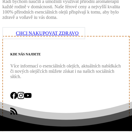
Rádi bychom naučili a umožnili využívat přírodní aromaterapii
každé rodině v domácnosti. Naše férové ceny a nejvyšší kvalita
100% přírodních esenciálních olejů přispívají k tomu, aby bylo
zdravě a voňavě iu vás doma.
CHCI NAKUPOVAT ZDRAVO
KDE
NÁS
NAJDETE
Více informací o esenciálních olejích, aktuálních nabídkách
či nových olejíčcích můžete získat i na našich sociálních
sítích.