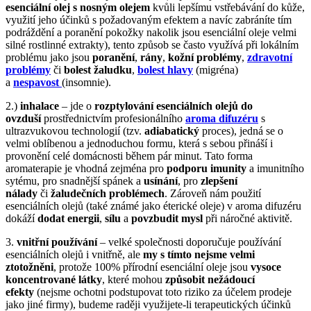
esenciální olej s nosným olejem
kvůli lepšímu vstřebávání do kůže,
využití jeho účinků s požadovaným efektem a navíc zabráníte tím
podráždění a poranění pokožky nakolik jsou esenciální oleje velmi
silné rostlinné extrakty), tento způsob se často využívá při lokálním
problému jako jsou
poranění
,
rány
,
kožní problémy
,
zdravotní
problémy
či
bolest žaludku
,
bolest hlavy
(migréna)
a
nespavost
(insomnie).
2.)
inhalace
– jde o
rozptylování esenciálních olejů do
ovzduší
prostřednictvím profesionálního
aroma difuzéru
s
ultrazvukovou technologií (tzv.
adiabatický
proces), jedná se o
velmi oblíbenou a jednoduchou formu, která s sebou přináší i
provonění celé domácnosti během pár minut. Tato forma
aromaterapie je vhodná zejména pro
podporu imunity
a imunitního
sytému, pro snadnější spánek a
usínání
, pro
zlepšení
nálady
či
žaludečních problémech
. Zároveň nám použití
esenciálních olejů (také známé jako éterické oleje) v aroma difuzéru
dokáží
dodat energii
,
sílu
a
povzbudit mysl
při náročné aktivitě.
3.
vnitřní používání
– velké společnosti doporučuje používání
esenciálních olejů i vnitřně, ale
my s tímto nejsme velmi
ztotožněni
, protože 100% přírodní esenciální oleje jsou
vysoce
koncentrované látky
, které mohou
způsobit nežádoucí
efekty
(nejsme ochotni podstupovat toto riziko za účelem prodeje
jako jiné firmy), budeme raději využijete-li terapeutických účinků