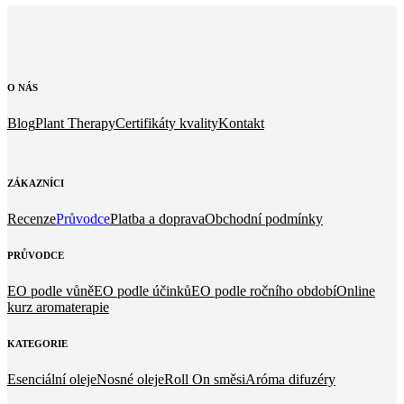
O
NÁS
Blog
Plant Therapy
Certifikáty kvality
Kontakt
ZÁKAZNÍCI
Recenze
Průvodce
Platba a doprava
Obchodní podmínky
PRŮVODCE
EO podle vůně
EO podle účinků
EO podle ročního období
Online
kurz aromaterapie
KATEGORIE
Esenciální oleje
Nosné oleje
Roll On směsi
Aróma difuzéry