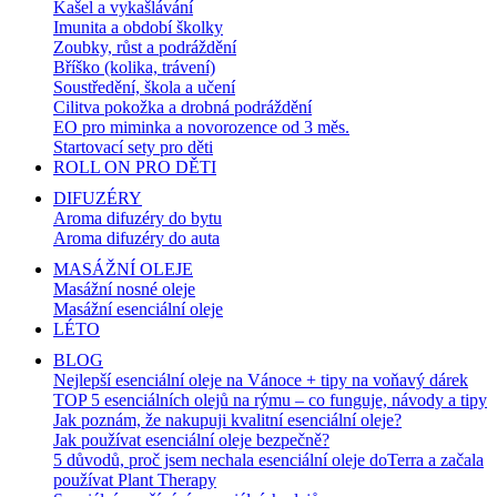
Kašel a vykašlávání
Imunita a období školky
Zoubky, růst a podráždění
Bříško (kolika, trávení)
Soustředění, škola a učení
Cilitva pokožka a drobná podráždění
EO pro miminka a novorozence od 3 měs.
Startovací sety pro děti
ROLL ON PRO DĚTI
DIFUZÉRY
Aroma difuzéry do bytu
Aroma difuzéry do auta
MASÁŽNÍ OLEJE
Masážní nosné oleje
Masážní esenciální oleje
LÉTO
BLOG
Nejlepší esenciální oleje na Vánoce + tipy na voňavý dárek
TOP 5 esenciálních olejů na rýmu – co funguje, návody a tipy
Jak poznám, že nakupuji kvalitní esenciální oleje?
Jak používat esenciální oleje bezpečně?
5 důvodů, proč jsem nechala esenciální oleje doTerra a začala
používat Plant Therapy