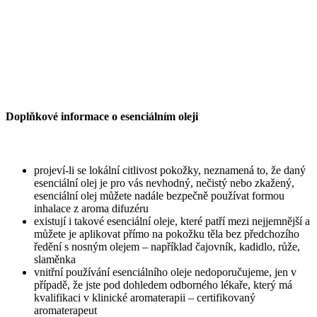
Doplňkové informace o esenciálním oleji
projeví-li se lokální citlivost pokožky, neznamená to, že daný
esenciální olej je pro vás nevhodný, nečistý nebo zkažený,
esenciální olej můžete nadále bezpečně používat formou
inhalace z aroma difuzéru
existují i takové esenciální oleje, které patří mezi nejjemnější a
můžete je aplikovat přímo na pokožku těla bez předchozího
ředění s nosným olejem – například čajovník, kadidlo, růže,
slaměnka
vnitřní používání esenciálního oleje nedoporučujeme, jen v
případě, že jste pod dohledem odborného lékaře, který má
kvalifikaci v klinické aromaterapii – certifikovaný
aromaterapeut