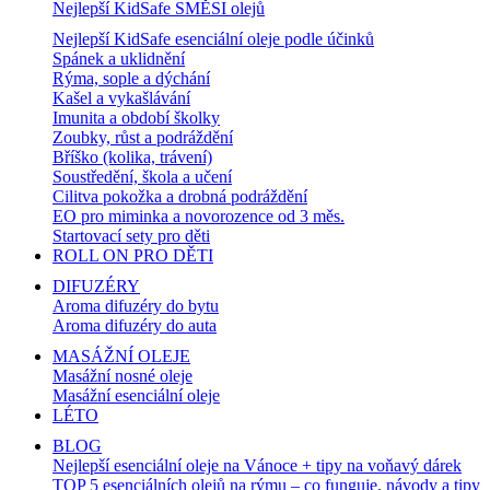
Nejlepší KidSafe SMĚSI olejů
Nejlepší KidSafe esenciální oleje podle účinků
Spánek a uklidnění
Rýma, sople a dýchání
Kašel a vykašlávání
Imunita a období školky
Zoubky, růst a podráždění
Bříško (kolika, trávení)
Soustředění, škola a učení
Cilitva pokožka a drobná podráždění
EO pro miminka a novorozence od 3 měs.
Startovací sety pro děti
ROLL ON PRO DĚTI
DIFUZÉRY
Aroma difuzéry do bytu
Aroma difuzéry do auta
MASÁŽNÍ OLEJE
Masážní nosné oleje
Masážní esenciální oleje
LÉTO
BLOG
Nejlepší esenciální oleje na Vánoce + tipy na voňavý dárek
TOP 5 esenciálních olejů na rýmu – co funguje, návody a tipy