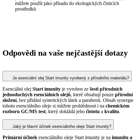
můžete použít jako přísadu do ekologických čisticích
prostředků
Odpovědi na vaše nejčastější dotazy
Je esenciální olej Start imunity vyrobený z přírodního materiálu?
Esenciální olej
Start imunity
je vyroben ze
šesti přírodních
jednoduchých esenciálních olejů
, které obsahují pouze
přírodní
složení
, bez přidání syntetických látek a parabenů. Obsah synergie
tohoto esenciálního oleje si můžete prohlédnout i na
chemickém
rozboru GC/MS test
, který dokládá jeho
čistotu
a
kvalitu
.
Jaký je hlavní účinek esenciálního oleje Start imunity?
Primární účinek
esenciálního oleje Start imunity je na
imunitu a