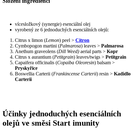
Složení ingrediencí
vícesložkový (synergie) esenciální olej
vyrobený ze 6 jednoduchých esenciálních olejů:
Citrus x limon (
Lemon
) peel >
Citron
Cymbopogon martini (
Palmarosa
) leaves >
Palmarosa
Anethum graveolens (
Dill Weed)
aerial parts >
Kopr
Citrus x aurantium (
Petitgrain
) leaves/twigs >
Petitgrain
Capaifera officinalis (
Copaiba Oleoresin
) balsam >
Pryskyřice
Boswellia Carterii (
Frankincense Carterii
) resin >
Kadidlo
Carterii
Účinky jednoduchých esenciálních
olejů ve směsi Start imunity