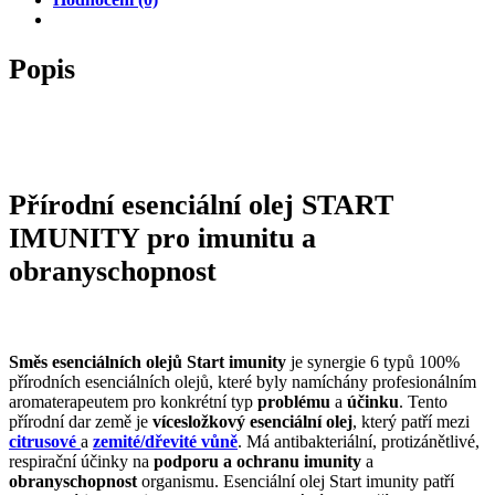
Popis
Přírodní esenciální olej START
IMUNITY pro imunitu a
obranyschopnost
Směs esenciálních olejů Start imunity
je synergie 6 typů 100%
přírodních esenciálních olejů, které byly namíchány profesionálním
aromaterapeutem pro konkrétní typ
problému
a
účinku
. Tento
přírodní dar země je
vícesložkový esenciální olej
, který patří mezi
citrusové
a
zemité/dřevité vůně
. Má antibakteriální, protizánětlivé,
respirační účinky na
podporu a ochranu imunity
a
obranyschopnost
organismu. Esenciální olej Start imunity patří