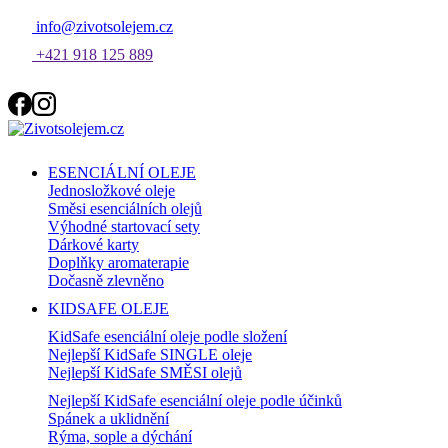
info@zivotsolejem.cz
+421 918 125 889
ESENCIÁLNÍ OLEJE
Jednosložkové oleje
Směsi esenciálních olejů
Výhodné startovací sety
Dárkové karty
Doplňky aromaterapie
Dočasně zlevněno
KIDSAFE OLEJE
KidSafe esenciální oleje podle složení
Nejlepší KidSafe SINGLE oleje
Nejlepší KidSafe SMĚSI olejů
Nejlepší KidSafe esenciální oleje podle účinků
Spánek a uklidnění
Rýma, sople a dýchání