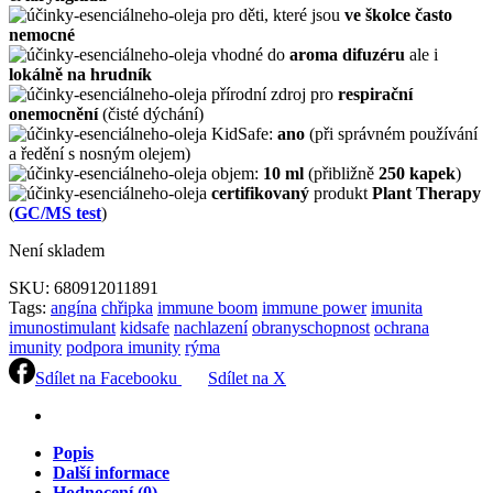
pro děti, které jsou
ve školce často
nemocné
vhodné do
aroma difuzéru
ale i
lokálně na hrudník
přírodní zdroj pro
respirační
onemocnění
(čisté dýchání)
KidSafe:
ano
(při správném používání
a ředění s nosným olejem)
objem:
10 ml
(přibližně
250 kapek
)
certifikovaný
produkt
Plant Therapy
(
GC/MS test
)
Není skladem
SKU:
680912011891
Tags:
angína
chřipka
immune boom
immune power
imunita
imunostimulant
kidsafe
nachlazení
obranyschopnost
ochrana
imunity
podpora imunity
rýma
Sdílet na Facebooku
Sdílet na X
Popis
Další informace
Hodnocení (0)