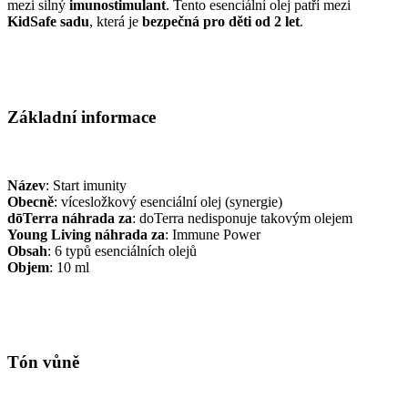
mezi silný
imunostimulant
. Tento esenciální olej patří mezi
KidSafe sadu
, která je
bezpečná pro děti od 2 let
.
Základní informace
Název
: Start imunity
Obecně
: vícesložkový esenciální olej (synergie)
dōTerra náhrada za
: doTerra nedisponuje takovým olejem
Young Living náhrada za
: Immune Power
Obsah
: 6 typů esenciálních olejů
Objem
: 10 ml
Tón vůně