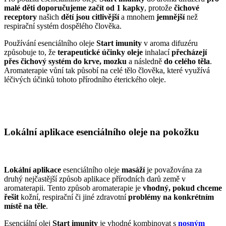
malé děti doporučujeme začít od 1 kapky
, protože
čichové
receptory
našich
dětí jsou citlivější
a mnohem
jemnější
než
respirační systém dospělého člověka.
Používání esenciálního oleje
Start imunity
v aroma difuzéru
způsobuje to, že
terapeutické účinky oleje
inhalací
přecházejí
přes čichový systém do krve, mozku
a následně
do celého těla
.
Aromaterapie vůní tak působí na celé tělo člověka, které využívá
léčivých účinků tohoto přírodního éterického oleje.
Lokální aplikace esenciálního oleje na pokožku
Lokální aplikace
esenciálního oleje
masáží
je považována za
druhý nejčastější způsob aplikace přírodních darů země v
aromaterapii. Tento způsob aromaterapie je
vhodný, pokud chceme
řešit
kožní, respirační či jiné zdravotní
problémy na konkrétním
místě na těle
.
Esenciální olej
Start imunity
je vhodné kombinovat s
nosným