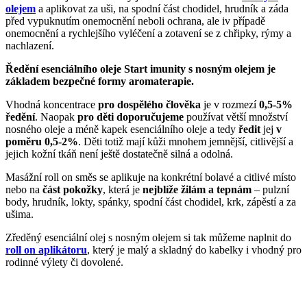
olejem
a aplikovat za uši, na spodní část chodidel, hrudník a záda
před vypuknutím onemocnění neboli ochrana, ale iv případě
onemocnění a rychlejšího vyléčení a zotavení se z chřipky, rýmy a
nachlazení.
Ředění esenciálního oleje Start imunity s nosným olejem je
základem bezpečné formy aromaterapie.
Vhodná koncentrace
pro dospělého člověka
je v rozmezí
0,5-5%
ředění
. Naopak
pro děti doporučujeme
používat větší množství
nosného oleje a méně kapek esenciálního oleje a tedy
ředit
jej
v
poměru 0,5-2%
. Děti totiž mají kůži mnohem jemnější, citlivější a
jejich kožní tkáň není ještě dostatečně silná a odolná.
Masážní roll on směs se aplikuje na konkrétní bolavé a citlivé místo
nebo na
část pokožky
, která je
nejblíže žilám a tepnám
– pulzní
body, hrudník, lokty, spánky, spodní část chodidel, krk, zápěstí a za
ušima.
Zředěný esenciální olej s nosným olejem si tak můžeme naplnit do
roll on aplikátoru
, který je malý a skladný do kabelky i vhodný pro
rodinné výlety či dovolené.