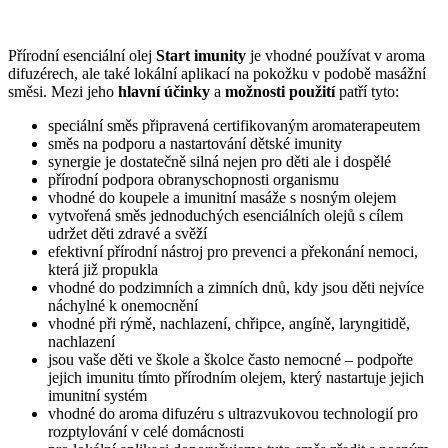
Přírodní esenciální olej
Start imunity
je vhodné používat v aroma
difuzérech, ale také lokální aplikací na pokožku v podobě masážní
směsi. Mezi jeho
hlavní účinky
a
možnosti použití
patří tyto:
speciální směs připravená certifikovaným aromaterapeutem
směs na podporu a nastartování dětské imunity
synergie je dostatečně silná nejen pro děti ale i dospělé
přírodní podpora obranyschopnosti organismu
vhodné do koupele a imunitní masáže s nosným olejem
vytvořená směs jednoduchých esenciálních olejů s cílem
udržet děti zdravé a svěží
efektivní přírodní nástroj pro prevenci a překonání nemoci,
která již propukla
vhodné do podzimních a zimních dnů, kdy jsou děti nejvíce
náchylné k onemocnění
vhodné při rýmě, nachlazení, chřipce, angíně, laryngitidě,
nachlazení
jsou vaše děti ve škole a školce často nemocné – podpořte
jejich imunitu tímto přírodním olejem, který nastartuje jejich
imunitní systém
vhodné do aroma difuzéru s ultrazvukovou technologií pro
rozptylování v celé domácnosti