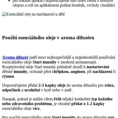
pro lokální aplikaci doporučujeme tuto směs zředit s nosným
olejem a roll on aplikátorem potírat hrudník, vrcholy chodidel
Použití esenciálního oleje v aroma difuzéru
Aroma difuzér
patří mezi nejbezpečnější a nejjednodušší používání
esenciálního oleje
Start imunity
v moderní aromaterapii.
Rozptylování oleje Start imunity primárně slouží k
nastartování
dětské
imunity
, ochraně před
chřipkou, angínou
, při
nachlazení
či
rýmou
.
Doporučujeme přidat
2-3 kapky oleje
do aroma difuzéru pro
relax,
odpočinek
a
uvolnění
v bytě nebo v autě.
Naopak, pokud je naším cílem
řešit
nějaký konkrétní
typ kožního
nebo zdravotního problému
, je vhodné
přidat o 1-2 kapky
esenciálního oleje
více
.
Pro použití esenciálního oleje
Start imunity
do aroma difuzéru
pro