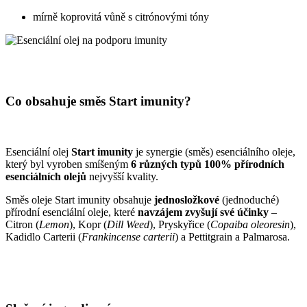
mírně koprovitá vůně s citrónovými tóny
Co obsahuje směs Start imunity?
Esenciální olej
Start imunity
je synergie (směs) esenciálního oleje,
který byl vyroben smíšeným
6 různých typů 100% přírodních
esenciálních olejů
nejvyšší kvality.
Směs oleje Start imunity obsahuje
jednosložkové
(jednoduché)
přírodní esenciální oleje, které
navzájem zvyšují své účinky
–
Citron (
Lemon
), Kopr (
Dill Weed
), Pryskyřice (
Copaiba oleoresin
),
Kadidlo Carterii (
Frankincense carterii
) a Pettitgrain a Palmarosa.