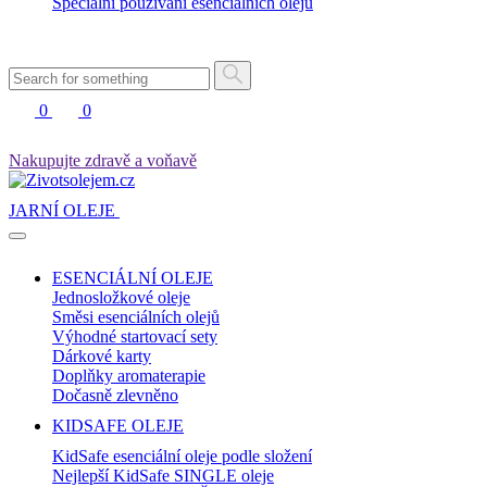
Speciální používání esenciálních olejů
0
0
Nakupujte zdravě a voňavě
JARNÍ OLEJE
ESENCIÁLNÍ OLEJE
Jednosložkové oleje
Směsi esenciálních olejů
Výhodné startovací sety
Dárkové karty
Doplňky aromaterapie
Dočasně zlevněno
KIDSAFE OLEJE
KidSafe esenciální oleje podle složení
Nejlepší KidSafe SINGLE oleje