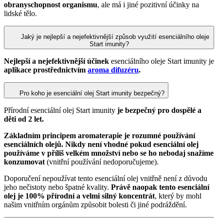
obranyschopnost organismu
, ale má i jiné pozitivní účinky na
lidské tělo.
Jaký je nejlepší a nejefektivnější způsob využití esenciálního oleje
Start imunity?
Nejlepší a nejefektivnější účinek
esenciálního oleje Start imunity je
aplikace prostřednictvím
aroma difuzéru
.
Pro koho je esenciální olej Start imunity bezpečný?
Přírodní esenciální olej Start imunity
je bezpečný pro dospělé a
děti od 2 let.
Základním principem aromaterapie je rozumné používání
esenciálních olejů. Nikdy není vhodné pokud esenciální olej
používáme v příliš velkém množství nebo se ho nebodaj snažíme
konzumovat
(vnitřní používání nedoporučujeme).
Doporučení nepoužívat tento esenciální olej vnitřně není z důvodu
jeho nečistoty nebo špatné kvality.
Právě naopak tento esenciální
olej je 100% přírodní a velmi silný koncentrát
, který by mohl
našim vnitřním orgánům způsobit bolesti či jiné podráždění.