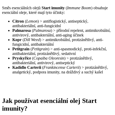
Směs esenciálních olejů
Start imunity
(
Immune Boom
) obsahuje
esenciální oleje, které mají tyto účinky:
Citron
(
Lemon
) > antiflogistický, antiseptický,
antibakteriální, anti-fungicidní
Palmarosa
(
Palmarosa
) > přírodní repelent, antimikrobiální,
antivirový, antibakteriální, anti-aging účinek
Kopr
(
Dill Weed
) > antimikrobiální, protizánětlivý, anti-
fungicidní, antibakteriální
Petitgrain
(
Petitgrain
) > anti-spasmodický, proti-infekční,
antibakteriální, protizánětlivý, sedativní
Pryskyřice
(
Copaiba Oleoresin
) > protizánětlivý,
antibakteriální, antivirový, antiseptický
Kadidlo Carterii
(
Frankincense Carterii
) > protizánětlivý,
analgetický, podpora imunity, na dráždivý a suchý kašel
Jak používat esenciální olej Start
imunity?