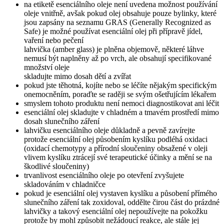
na etiketě esenciálního oleje není uvedena možnost používání
oleje vnitřně, avšak pokud olej obsahuje pouze bylinky, které
jsou zapsány na seznamu GRAS (Generally Recognized as
Safe) je možné používat esenciální olej při přípravě jídel,
vaření nebo pečení
lahvička (amber glass) je plněna objemově, některé láhve
nemusí být naplněny až po vrch, ale obsahují specifikované
množství oleje
skladujte mimo dosah dětí a zvířat
pokud jste těhotná, kojíte nebo se léčíte nějakým specifickým
onemocněním, poraďte se raději se svým ošetřujícím lékařem
smyslem tohoto produktu není nemoci diagnostikovat ani léčit
esenciální olej skladujte v chladném a tmavém prostředí mimo
dosah slunečního záření
lahvičku esenciálního oleje důkladně a pevně zavírejte
protože esenciální olej působením kyslíku podléhá oxidaci
(oxidací chemotypy a přírodní sloučeniny obsažené v oleji
vlivem kyslíku ztrácejí své terapeutické účinky a mění se na
škodlivé sloučeniny)
trvanlivost esenciálního oleje po otevření zvyšujete
skladováním v chladničce
pokud je esenciální olej vystaven kyslíku a působení přímého
slunečního záření tak zoxidoval, oddělte čirou část do prázdné
lahvičky a takový esenciální olej nepoužívejte na pokožku
protože by mohl způsobit nežádoucí reakce, ale stále jej