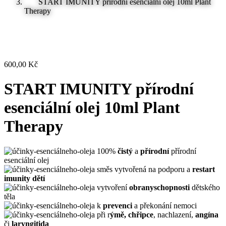
START IMUNITY přírodní esenciální olej 10ml Plant
Therapy
600,00
Kč
START IMUNITY přírodní
esenciální olej 10ml Plant
Therapy
100%
čistý
a
přírodní
přírodní
esenciální olej
směs vytvořená na podporu a
restart
imunity dětí
vytvoření
obranyschopnosti
dětského
těla
k
prevenci
a překonání nemoci
při r
ýmě, chřipce
, nachlazení,
angína
či
laryngitida