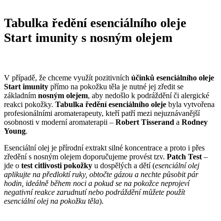
Tabulka ředění esenciálního oleje
Start imunity s nosným olejem
V případě, že chceme využít pozitivních
účinků esenciálního oleje
Start imunity
přímo na pokožku těla je nutné jej zředit se
základním
nosným olejem
, aby nedošlo k podráždění či alergické
reakci pokožky.
Tabulka ředění esenciálního oleje
byla vytvořena
profesionálními aromaterapeuty, kteří patří mezi nejuznávanější
osobnosti v moderní aromaterapii –
Robert Tisserand
a
Rodney
Young
.
Esenciální olej je přírodní extrakt silné koncentrace a proto i přes
zředění s nosným olejem doporučujeme provést tzv.
Patch Test
–
jde o
test citlivosti pokožky
u dospělých a dětí (
esenciální olej
aplikujte na předloktí ruky, obtočte gázou a nechte působit pár
hodin, ideálně během noci a pokud se na pokožce neprojeví
negativní reakce zarudnutí nebo podráždění můžete použít
esenciální olej na pokožku těla
).