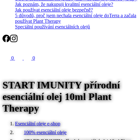
Jak poznám, že nakupuji kvalitní esenciální oleje?
Jak používat esenciální oleje bezpečně?
5 důvodů, proč jsem nechala esenciální oleje doTerra a začala
používat Plant Therapy
Speciální používání esenciálních olejů
Search
0
0
START IMUNITY přírodní
esenciální olej 10ml Plant
Therapy
Esenciální oleje e-shop
100% esenciální oleje