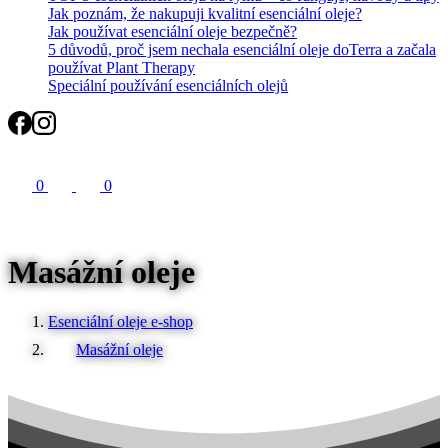
Jak poznám, že nakupuji kvalitní esenciální oleje?
Jak používat esenciální oleje bezpečně?
5 důvodů, proč jsem nechala esenciální oleje doTerra a začala
používat Plant Therapy
Speciální používání esenciálních olejů
Search
0
0
Masážní oleje
Esenciální oleje e-shop
Masážní oleje