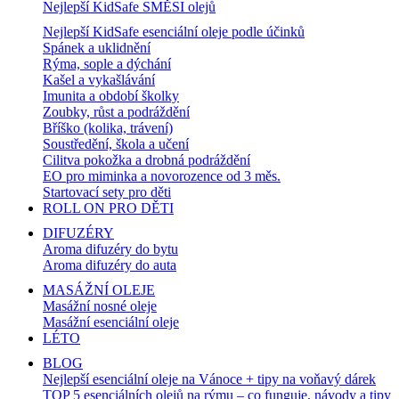
Nejlepší KidSafe SMĚSI olejů
Nejlepší KidSafe esenciální oleje podle účinků
Spánek a uklidnění
Rýma, sople a dýchání
Kašel a vykašlávání
Imunita a období školky
Zoubky, růst a podráždění
Bříško (kolika, trávení)
Soustředění, škola a učení
Cilitva pokožka a drobná podráždění
EO pro miminka a novorozence od 3 měs.
Startovací sety pro děti
ROLL ON PRO DĚTI
DIFUZÉRY
Aroma difuzéry do bytu
Aroma difuzéry do auta
MASÁŽNÍ OLEJE
Masážní nosné oleje
Masážní esenciální oleje
LÉTO
BLOG
Nejlepší esenciální oleje na Vánoce + tipy na voňavý dárek
TOP 5 esenciálních olejů na rýmu – co funguje, návody a tipy