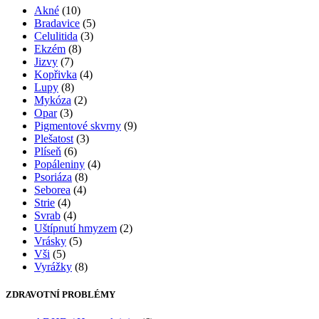
Akné
(10)
Bradavice
(5)
Celulitida
(3)
Ekzém
(8)
Jizvy
(7)
Kopřivka
(4)
Lupy
(8)
Mykóza
(2)
Opar
(3)
Pigmentové skvrny
(9)
Plešatost
(3)
Plíseň
(6)
Popáleniny
(4)
Psoriáza
(8)
Seborea
(4)
Strie
(4)
Svrab
(4)
Uštípnutí hmyzem
(2)
Vrásky
(5)
Vši
(5)
Vyrážky
(8)
ZDRAVOTNÍ PROBLÉMY