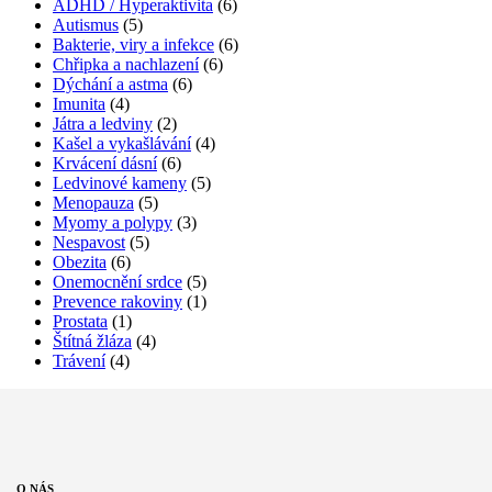
ADHD / Hyperaktivita
(6)
Autismus
(5)
Bakterie, viry a infekce
(6)
Chřipka a nachlazení
(6)
Dýchání a astma
(6)
Imunita
(4)
Játra a ledviny
(2)
Kašel a vykašlávání
(4)
Krvácení dásní
(6)
Ledvinové kameny
(5)
Menopauza
(5)
Myomy a polypy
(3)
Nespavost
(5)
Obezita
(6)
Onemocnění srdce
(5)
Prevence rakoviny
(1)
Prostata
(1)
Štítná žláza
(4)
Trávení
(4)
O
NÁS