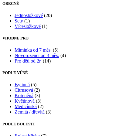
OBECNÉ
Jednosložkové
(20)
Sety
(1)
Vícesložkové
(1)
VHODNÉ PRO
Miminka od 7 měs.
(5)
Novorozenci od 3 měs.
(4)
Pro děti od 2r.
(14)
PODLE VŮNĚ
Bylinná
(5)
Citrusová
(2)
Kořeněná
(3)
Květinová
(3)
Medicínská
(2)
Zemitá / dřevitá
(3)
PODLE BOLESTI
Bolest břicha
(7)