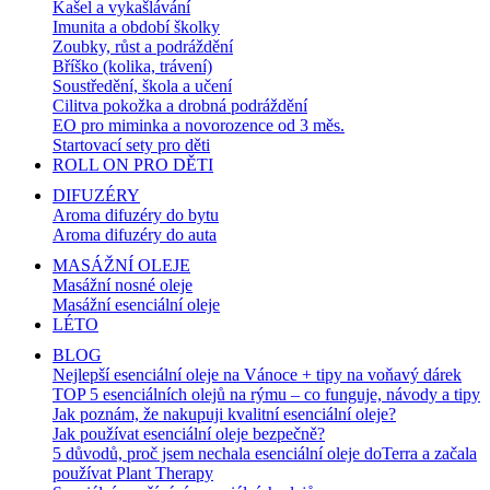
Kašel a vykašlávání
Imunita a období školky
Zoubky, růst a podráždění
Bříško (kolika, trávení)
Soustředění, škola a učení
Cilitva pokožka a drobná podráždění
EO pro miminka a novorozence od 3 měs.
Startovací sety pro děti
ROLL ON PRO DĚTI
DIFUZÉRY
Aroma difuzéry do bytu
Aroma difuzéry do auta
MASÁŽNÍ OLEJE
Masážní nosné oleje
Masážní esenciální oleje
LÉTO
BLOG
Nejlepší esenciální oleje na Vánoce + tipy na voňavý dárek
TOP 5 esenciálních olejů na rýmu – co funguje, návody a tipy
Jak poznám, že nakupuji kvalitní esenciální oleje?
Jak používat esenciální oleje bezpečně?
5 důvodů, proč jsem nechala esenciální oleje doTerra a začala
používat Plant Therapy