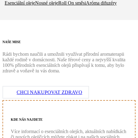
Esenciální oleje
Nosné oleje
Roll On směsi
Aróma difuzéry
NAŠE
MISE
Rádi bychom naučili a umožnili využívat přírodní aromaterapii
každé rodině v domácnosti. Naše férové ceny a nejvyšší kvalita
100% přírodních esenciálních olejů přispívají k tomu, aby bylo
zdravě a voňavě iu vás doma.
CHCI NAKUPOVAT ZDRAVO
KDE
NÁS
NAJDETE
Více informací o esenciálních olejích, aktuálních nabídkách
či nových olejíčcích můžete získat i na našich sociálních