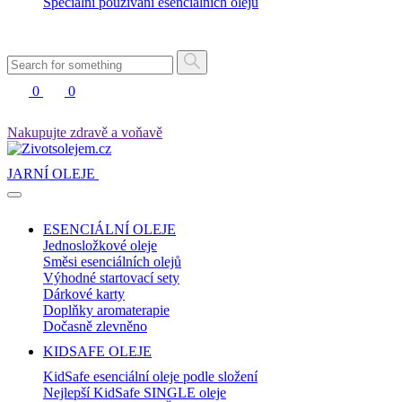
Speciální používání esenciálních olejů
0
0
Nakupujte zdravě a voňavě
JARNÍ OLEJE
ESENCIÁLNÍ OLEJE
Jednosložkové oleje
Směsi esenciálních olejů
Výhodné startovací sety
Dárkové karty
Doplňky aromaterapie
Dočasně zlevněno
KIDSAFE OLEJE
KidSafe esenciální oleje podle složení
Nejlepší KidSafe SINGLE oleje