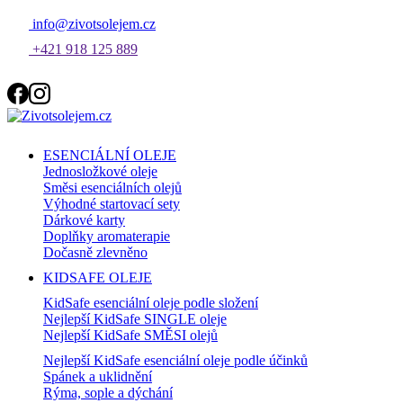
info@zivotsolejem.cz
+421 918 125 889
ESENCIÁLNÍ OLEJE
Jednosložkové oleje
Směsi esenciálních olejů
Výhodné startovací sety
Dárkové karty
Doplňky aromaterapie
Dočasně zlevněno
KIDSAFE OLEJE
KidSafe esenciální oleje podle složení
Nejlepší KidSafe SINGLE oleje
Nejlepší KidSafe SMĚSI olejů
Nejlepší KidSafe esenciální oleje podle účinků
Spánek a uklidnění
Rýma, sople a dýchání