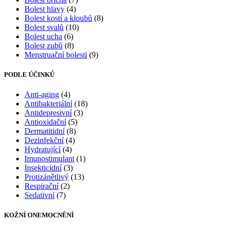
Bolest hlavy
(4)
Bolest kostí a kloubů
(8)
Bolest svalů
(10)
Bolest ucha
(6)
Bolest zubů
(8)
Menstruační bolesti
(9)
PODLE ÚČINKŮ
Anti-aging
(4)
Antibakteriální
(18)
Antidepresivní
(3)
Antioxidační
(5)
Dermatitidní
(8)
Dezinfekční
(4)
Hydratující
(4)
Imunostimulant
(1)
Insekticidní
(3)
Protizánětlivý
(13)
Respirační
(2)
Sedativní
(7)
KOŽNÍ ONEMOCNĚNÍ