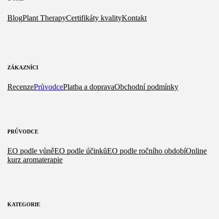
Blog
Plant Therapy
Certifikáty kvality
Kontakt
ZÁKAZNÍCI
Recenze
Průvodce
Platba a doprava
Obchodní podmínky
PRŮVODCE
EO podle vůně
EO podle účinků
EO podle ročního období
Online
kurz aromaterapie
KATEGORIE