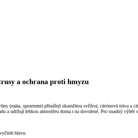
citrusy a ochrana proti hmyzu
yliny (máta, spearmint) přinášejí okamžitou svěžest, citrónová tráva a c
náladu a udržují lehkou atmosféru doma i na dovolené. Pro snadný výběr
yčistit hlavu.