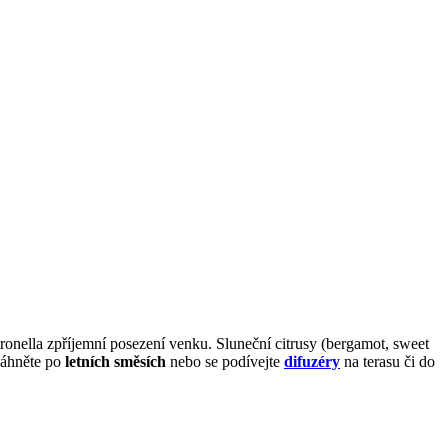
itronella zpříjemní posezení venku. Sluneční citrusy (bergamot, sweet
 sáhněte po
letních směsích
nebo se podívejte
difuzéry
na terasu či do