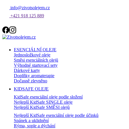
info@zivotsolejem.cz
+421 918 125 889
ESENCIÁLNÍ OLEJE
Jednosložkové oleje
Směsi esenciálních olejů
Výhodné startovací sety
Dárkové karty
Doplňky aromaterapie
Dočasně zlevněno
KIDSAFE OLEJE
KidSafe esenciální oleje podle složení
Nejlepší KidSafe SINGLE oleje
Nejlepší KidSafe SMĚSI olejů
Nejlepší KidSafe esenciální oleje podle účinků
Spánek a uklidnění
Rýma, sople a dýchání