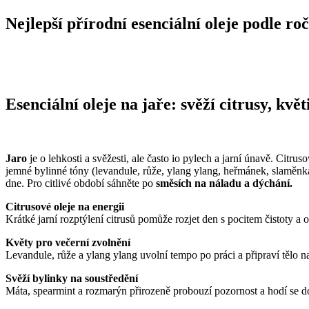
Nejlepší přírodní esenciální oleje podle ro
Esenciální oleje na jaře: svěží citrusy, kvě
Jaro
je o lehkosti a svěžesti, ale často io pylech a jarní únavě. Citru
jemné bylinné tóny (levandule, růže, ylang ylang, heřmánek, slaměnka)
dne. Pro citlivé období sáhněte po
směsích na náladu a dýchání.
Citrusové oleje na energii
Krátké jarní rozptýlení citrusů pomůže rozjet den s pocitem čistoty a 
Květy pro večerní zvolnění
Levandule, růže a ylang ylang uvolní tempo po práci a připraví tělo na
Svěží bylinky na soustředění
Máta, spearmint a rozmarýn přirozeně probouzí pozornost a hodí se d