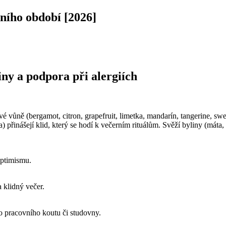
čního období [2026]
tiny a podpora při alergiích
sové vůně (bergamot, citron, grapefruit, limetka, mandarín, tangerine, s
 přinášejí klid, který se hodí k večerním rituálům. Svěží byliny (máta
optimismu.
 klidný večer.
o pracovního koutu či studovny.