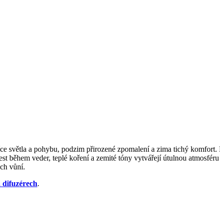
více světla a pohybu, podzim přirozené zpomalení a zima tichý komfort. E
est během veder, teplé koření a zemité tóny vytvářejí útulnou atmosféru
ch vůní.
 difuzérech
.