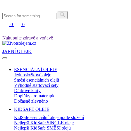
0
0
Nakupujte zdravě a voňavě
JARNÍ OLEJE
ESENCIÁLNÍ OLEJE
Jednosložkové oleje
Směsi esenciálních olejů
Výhodné startovací sety
Dárkové karty
Doplňky aromaterapie
Dočasně zlevněno
KIDSAFE OLEJE
KidSafe esenciální oleje podle složení
Nejlepší KidSafe SINGLE oleje
Nejlepší KidSafe SMĚSI olejů