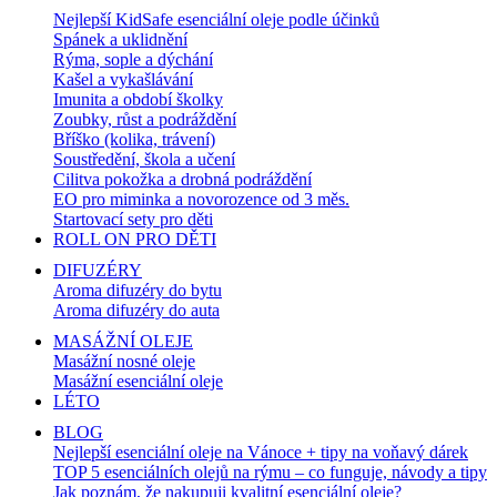
Nejlepší KidSafe esenciální oleje podle účinků
Spánek a uklidnění
Rýma, sople a dýchání
Kašel a vykašlávání
Imunita a období školky
Zoubky, růst a podráždění
Bříško (kolika, trávení)
Soustředění, škola a učení
Cilitva pokožka a drobná podráždění
EO pro miminka a novorozence od 3 měs.
Startovací sety pro děti
ROLL ON PRO DĚTI
DIFUZÉRY
Aroma difuzéry do bytu
Aroma difuzéry do auta
MASÁŽNÍ OLEJE
Masážní nosné oleje
Masážní esenciální oleje
LÉTO
BLOG
Nejlepší esenciální oleje na Vánoce + tipy na voňavý dárek
TOP 5 esenciálních olejů na rýmu – co funguje, návody a tipy
Jak poznám, že nakupuji kvalitní esenciální oleje?