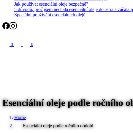
Jak používat esenciální oleje bezpečně?
5 důvodů, proč jsem nechala esenciální oleje doTerra a začala 
Speciální používání esenciálních olejů
Search
0
0
Esenciální oleje podle ročního 
Home
Esenciální oleje podle ročního období