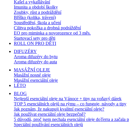
Kašel a vykašlávání
Imunita a období školky
Zoubky, růst a podráždění
Bříško (kolika, trávení)
Soustředění, škola a učení
Cilitva pokožka a drobná podráždění
EO pro miminka a novorozence od 3 měs.
Startovací sety pro děti
ROLL ON PRO DĚTI
DIFUZÉRY
Aroma difuzéry do bytu
Aroma difuzéry do auta
MASÁŽNÍ OLEJE
Masážní nosné oleje
Masážní esenciální oleje
LÉTO
BLOG
Nejlepší esenciální oleje na Vánoce + tipy na voňavý dárek
TOP 5 esenciálních olejů na rýmu – co funguje, návody a tipy
Jak poznám, že nakupuji kvalitní esenciální oleje?
Jak používat esenciální oleje bezpečně?
5 důvodů, proč jsem nechala esenciální oleje doTerra a začala 
Speciální používání esenciálních olejů