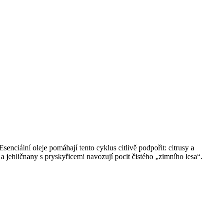
senciální oleje pomáhají tento cyklus citlivě podpořit: citrusy a
 a jehličnany s pryskyřicemi navozují pocit čistého „zimního lesa“.