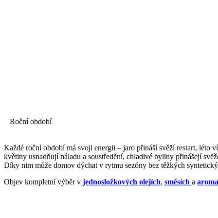
Roční období
Každé roční období má svoji energii – jaro přináší svěží restart, léto 
květiny usnadňují náladu a soustředění, chladivé byliny přinášejí svěž
Díky nim může domov dýchat v rytmu sezóny bez těžkých syntetický
Objev kompletní výběr v
jednosložkových olejích
,
směsích
a
aroma