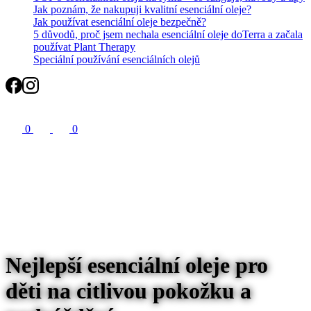
Jak poznám, že nakupuji kvalitní esenciální oleje?
Jak používat esenciální oleje bezpečně?
5 důvodů, proč jsem nechala esenciální oleje doTerra a začala
používat Plant Therapy
Speciální používání esenciálních olejů
Search
0
0
Nejlepší esenciální oleje pro
děti na citlivou pokožku a