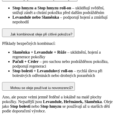
Stop hmyzu a Stop hmyzu roll-on
– uklidňují svědění,
snižují zánět a chrání pokožku před dalším podrážděním
Levandule nebo Slaměnka
– podporují hojení a zmírňují
nepohodlí
Jak kombinovat oleje při citlivé pokožce?
Příklady bezpečných kombinací:
Slaměnka + Levandule + Růže
– uklidnění, hojení a
regenerace pokožky
Pačuli + Céder
– pro suchou nebo podrážděnou pokožku,
podporují regeneraci
Stop bolesti + Levandulový roll-on
– rychlá úleva při
bolestivých odřeninách nebo drobných poraněních
Mohou se oleje používat iu novorozenců?
Ano, ale pouze velmi jemně ředěné a lokálně na malé plochy
pokožky. Nejsafější jsou
Levandule, Heřmánek, Slaměnka
. Oleje
jako
Stop bolesti
nebo
Stop hmyzu
se používají až u starších dětí
podle doporučení výrobce.