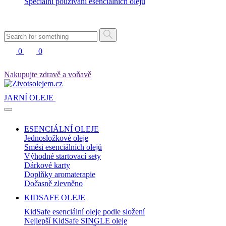
Speciální používání esenciálních olejů
0
0
Nakupujte zdravě a voňavě
JARNÍ OLEJE
ESENCIÁLNÍ OLEJE
Jednosložkové oleje
Směsi esenciálních olejů
Výhodné startovací sety
Dárkové karty
Doplňky aromaterapie
Dočasně zlevněno
KIDSAFE OLEJE
KidSafe esenciální oleje podle složení
Nejlepší KidSafe SINGLE oleje