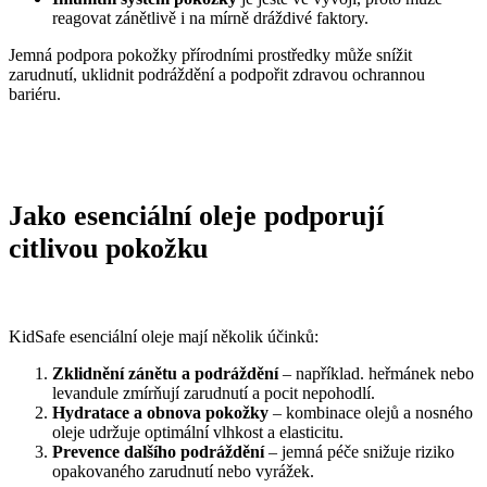
reagovat zánětlivě i na mírně dráždivé faktory.
Jemná podpora pokožky přírodními prostředky může snížit
zarudnutí, uklidnit podráždění a podpořit zdravou ochrannou
bariéru.
Jako
esenciální
oleje
podporují
citlivou
pokožku
KidSafe esenciální oleje mají několik účinků:
Zklidnění zánětu a podráždění
– například. heřmánek nebo
levandule zmírňují zarudnutí a pocit nepohodlí.
Hydratace a obnova pokožky
– kombinace olejů a nosného
oleje udržuje optimální vlhkost a elasticitu.
Prevence dalšího podráždění
– jemná péče snižuje riziko
opakovaného zarudnutí nebo vyrážek.