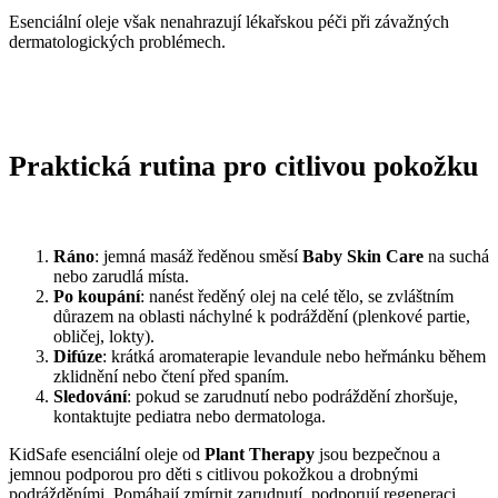
Esenciální oleje však nenahrazují lékařskou péči při závažných
dermatologických problémech.
Praktická
rutina
pro
citlivou
pokožku
Ráno
: jemná masáž ředěnou směsí
Baby Skin Care
na suchá
nebo zarudlá místa.
Po koupání
: nanést ředěný olej na celé tělo, se zvláštním
důrazem na oblasti náchylné k podráždění (plenkové partie,
obličej, lokty).
Difúze
: krátká aromaterapie levandule nebo heřmánku během
zklidnění nebo čtení před spaním.
Sledování
: pokud se zarudnutí nebo podráždění zhoršuje,
kontaktujte pediatra nebo dermatologa.
KidSafe esenciální oleje od
Plant Therapy
jsou bezpečnou a
jemnou podporou pro děti s citlivou pokožkou a drobnými
podrážděními. Pomáhají zmírnit zarudnutí, podporují regeneraci