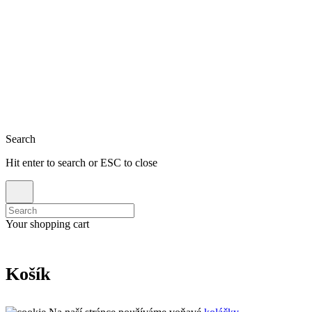
Close
Search
Hit enter to search or ESC to close
Search
for:
Your shopping cart
Košík
Close