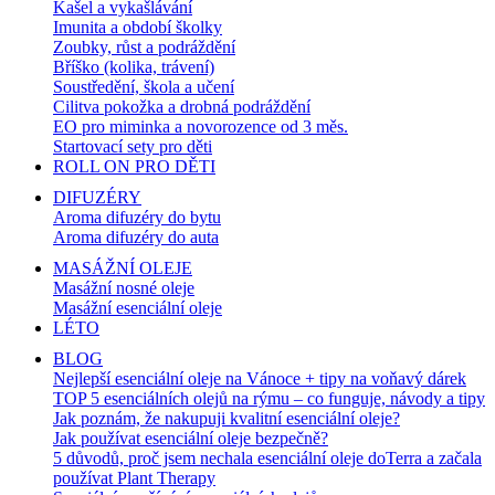
Kašel a vykašlávání
Imunita a období školky
Zoubky, růst a podráždění
Bříško (kolika, trávení)
Soustředění, škola a učení
Cilitva pokožka a drobná podráždění
EO pro miminka a novorozence od 3 měs.
Startovací sety pro děti
ROLL ON PRO DĚTI
DIFUZÉRY
Aroma difuzéry do bytu
Aroma difuzéry do auta
MASÁŽNÍ OLEJE
Masážní nosné oleje
Masážní esenciální oleje
LÉTO
BLOG
Nejlepší esenciální oleje na Vánoce + tipy na voňavý dárek
TOP 5 esenciálních olejů na rýmu – co funguje, návody a tipy
Jak poznám, že nakupuji kvalitní esenciální oleje?
Jak používat esenciální oleje bezpečně?
5 důvodů, proč jsem nechala esenciální oleje doTerra a začala
používat Plant Therapy