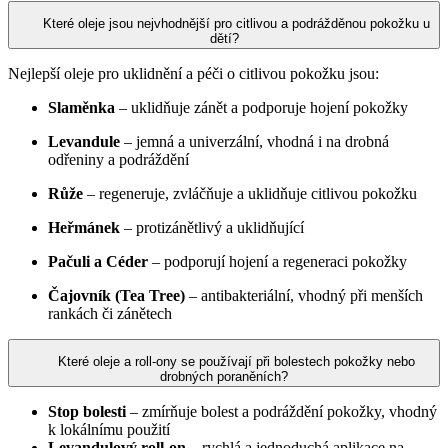
Které oleje jsou nejvhodnější pro citlivou a podrážděnou pokožku u
dětí?
Nejlepší oleje pro uklidnění a péči o citlivou pokožku jsou:
Slaměnka
– uklidňuje zánět a podporuje hojení pokožky
Levandule
– jemná a univerzální, vhodná i na drobná
odřeniny a podráždění
Růže
– regeneruje, zvláčňuje a uklidňuje citlivou pokožku
Heřmánek
– protizánětlivý a uklidňující
Pačuli a Céder
– podporují hojení a regeneraci pokožky
Čajovník (Tea Tree)
– antibakteriální, vhodný při menších
rankách či zánětech
Které oleje a roll-ony se používají při bolestech pokožky nebo
drobných poraněních?
Stop bolesti
– zmírňuje bolest a podráždění pokožky, vhodný
k lokálnímu použití
Levandulový roll-on
– rychlá a jednoduchá aplikace na