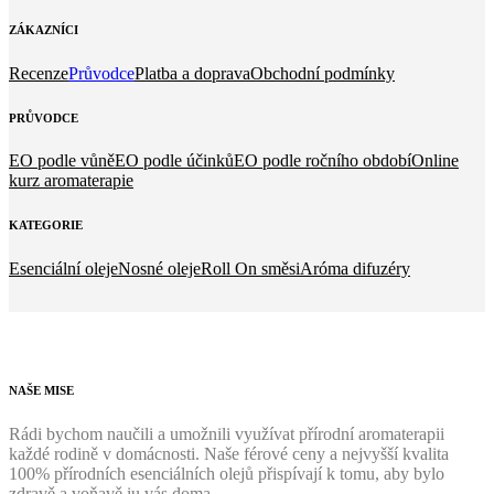
ZÁKAZNÍCI
Recenze
Průvodce
Platba a doprava
Obchodní podmínky
PRŮVODCE
EO podle vůně
EO podle účinků
EO podle ročního období
Online
kurz aromaterapie
KATEGORIE
Esenciální oleje
Nosné oleje
Roll On směsi
Aróma difuzéry
NAŠE
MISE
Rádi bychom naučili a umožnili využívat přírodní aromaterapii
každé rodině v domácnosti. Naše férové ceny a nejvyšší kvalita
100% přírodních esenciálních olejů přispívají k tomu, aby bylo
zdravě a voňavě iu vás doma.