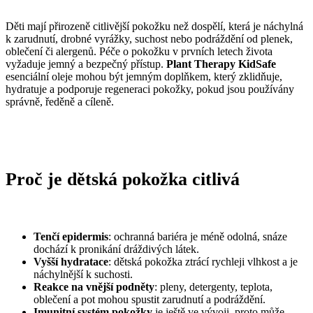
Děti mají přirozeně citlivější pokožku než dospělí, která je náchylná
k zarudnutí, drobné vyrážky, suchost nebo podráždění od plenek,
oblečení či alergenů. Péče o pokožku v prvních letech života
vyžaduje jemný a bezpečný přístup.
Plant Therapy KidSafe
esenciální oleje mohou být jemným doplňkem, který zklidňuje,
hydratuje a podporuje regeneraci pokožky, pokud jsou používány
správně, ředěně a cíleně.
Proč
je
dětská
pokožka
citlivá
Tenčí epidermis
: ochranná bariéra je méně odolná, snáze
dochází k pronikání dráždivých látek.
Vyšší hydratace
: dětská pokožka ztrácí rychleji vlhkost a je
náchylnější k suchosti.
Reakce na vnější podněty
: pleny, detergenty, teplota,
oblečení a pot mohou spustit zarudnutí a podráždění.
Imunitní systém pokožky
je ještě ve vývoji, proto může