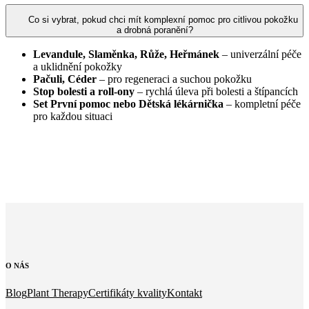
Co si vybrat, pokud chci mít komplexní pomoc pro citlivou pokožku
a drobná poranění?
Levandule, Slaměnka, Růže, Heřmánek
– univerzální péče
a uklidnění pokožky
Pačuli, Céder
– pro regeneraci a suchou pokožku
Stop bolesti a roll-ony
– rychlá úleva při bolesti a štípancích
Set První pomoc nebo Dětská lékárnička
– kompletní péče
pro každou situaci
O
NÁS
Blog
Plant Therapy
Certifikáty kvality
Kontakt