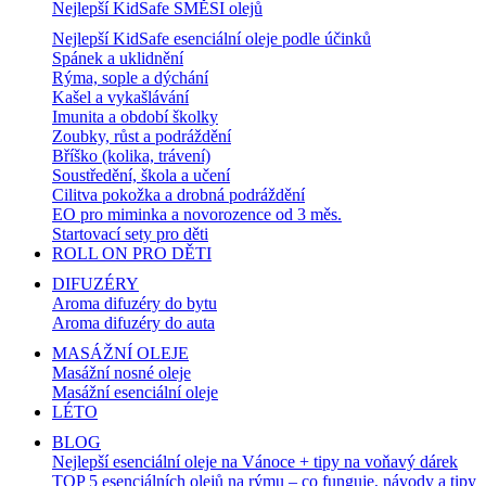
Nejlepší KidSafe SMĚSI olejů
Nejlepší KidSafe esenciální oleje podle účinků
Spánek a uklidnění
Rýma, sople a dýchání
Kašel a vykašlávání
Imunita a období školky
Zoubky, růst a podráždění
Bříško (kolika, trávení)
Soustředění, škola a učení
Cilitva pokožka a drobná podráždění
EO pro miminka a novorozence od 3 měs.
Startovací sety pro děti
ROLL ON PRO DĚTI
DIFUZÉRY
Aroma difuzéry do bytu
Aroma difuzéry do auta
MASÁŽNÍ OLEJE
Masážní nosné oleje
Masážní esenciální oleje
LÉTO
BLOG
Nejlepší esenciální oleje na Vánoce + tipy na voňavý dárek
TOP 5 esenciálních olejů na rýmu – co funguje, návody a tipy