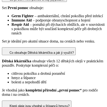
Set
První pomoc
obsahuje:
Germ Fighter
– antibakteriální, chrání pokožku před infekcí
Immune Aid
– podporuje obranyschopnost a hojení
Respir Aid
– pomáhá při dýchacích obtížích, ale v souvislosti
s pokožkou může být součástí komplexní péče při drobných
ranách
Set je ideální pro akutní situace doma, na cestách nebo venku.
Co obsahuje Dětská lékárnička a jak ji využít?
Dětská lékárnička
obsahuje všech 12 dětských olejů v praktickém
pouzdře. Poskytuje komplexní péči o:
citlivou pokožku a drobná poranění
hmyz a štípance
bolesti a nepohodlí dětí
Je vhodná jako
kompletní přírodní „první pomoc“
pro rodiče
doma i na cestách.
Které oleje jsou vhodné u štípanců hmyzu?