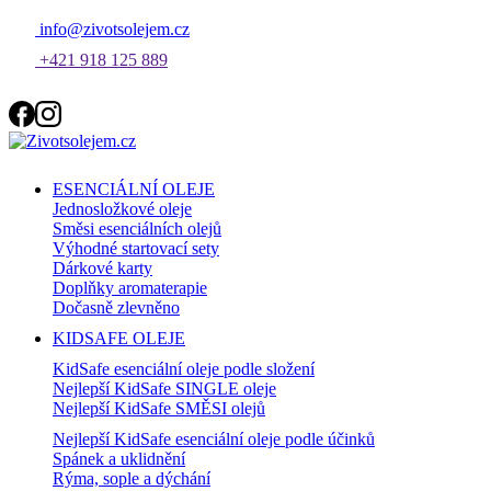
info@zivotsolejem.cz
+421 918 125 889
ESENCIÁLNÍ OLEJE
Jednosložkové oleje
Směsi esenciálních olejů
Výhodné startovací sety
Dárkové karty
Doplňky aromaterapie
Dočasně zlevněno
KIDSAFE OLEJE
KidSafe esenciální oleje podle složení
Nejlepší KidSafe SINGLE oleje
Nejlepší KidSafe SMĚSI olejů
Nejlepší KidSafe esenciální oleje podle účinků
Spánek a uklidnění
Rýma, sople a dýchání