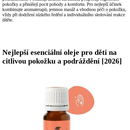
pokožky a přinášejí pocit pohody a komfortu. Pro nejlepší účinek
kombinujte aromaterapii, jemnou masáž a vhodnou péči o pokožku,
vždy při dodržení nízkého ředění a individuálního sledování reakce
dítěte.
Nejlepší
esenciální
oleje
pro
děti
na
citlivou
pokožku
a
podráždění
[2026]