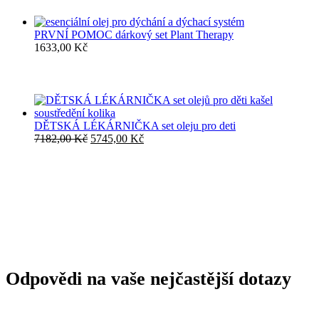
PRVNÍ POMOC dárkový set Plant Therapy
1633,00
Kč
DĚTSKÁ LÉKÁRNIČKA set oleju pro deti
Původní
Aktuální
7182,00
Kč
5745,00
Kč
cena
cena
byla:
je:
7182,00 Kč.
5745,00 Kč.
Odpovědi na vaše nejčastější dotazy