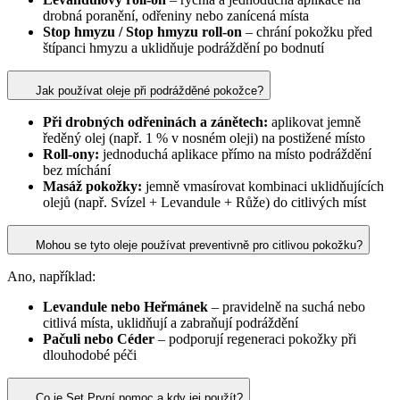
drobná poranění, odřeniny nebo zanícená místa
Stop hmyzu / Stop hmyzu roll-on
– chrání pokožku před
štípanci hmyzu a uklidňuje podráždění po bodnutí
Jak používat oleje při podrážděné pokožce?
Při drobných odřeninách a zánětech:
aplikovat jemně
ředěný olej (např. 1 % v nosném oleji) na postižené místo
Roll-ony:
jednoduchá aplikace přímo na místo podráždění
bez míchání
Masáž pokožky:
jemně vmasírovat kombinaci uklidňujících
olejů (např. Svízel + Levandule + Růže) do citlivých míst
Mohou se tyto oleje používat preventivně pro citlivou pokožku?
Ano, například:
Levandule nebo Heřmánek
– pravidelně na suchá nebo
citlivá místa, uklidňují a zabraňují podráždění
Pačuli nebo Céder
– podporují regeneraci pokožky při
dlouhodobé péči
Co je Set První pomoc a kdy jej použít?