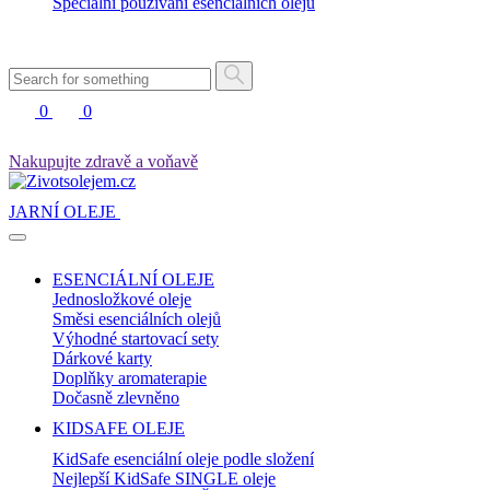
Speciální používání esenciálních olejů
0
0
Nakupujte zdravě a voňavě
JARNÍ OLEJE
ESENCIÁLNÍ OLEJE
Jednosložkové oleje
Směsi esenciálních olejů
Výhodné startovací sety
Dárkové karty
Doplňky aromaterapie
Dočasně zlevněno
KIDSAFE OLEJE
KidSafe esenciální oleje podle složení
Nejlepší KidSafe SINGLE oleje