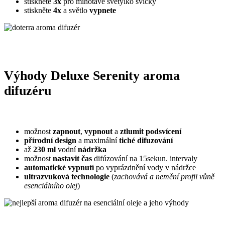
stiskněte
3x
pro mihotavé světýlko svíčky
stiskněte
4x
a světlo
vypnete
Výhody Deluxe Serenity aroma
difuzéru
možnost
zapnout
,
vypnout
a
ztlumit podsvícení
přírodní design
a maximální
tiché difuzování
až
230 ml
vodní
nádržka
možnost
nastavit čas
difúzování na 15sekun. intervaly
automatické vypnutí
po vyprázdnění vody v nádržce
ultrazvuková technologie
(
zachovává a nemění profil vůně
esenciálního olej
)