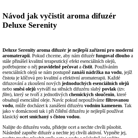
Návod jak vyčistit aroma difuzér
Deluxe Serenity
Deluxe Serenity aroma difuzér je nejlepší zařízení pro moderní
aromaterapii
. Pokud chceme, aby nám difuzér
fungoval dlouho
a
stále přinášel kvalitní terapeutický efekt esenciálních olejů,
potřebujeme o něj
pravidelně pečovat
a
čistit
. Používáním
esenciálních olejů se nám postupně
zanáší nádržka na vodu
, jejíž
čistota je klíčová pro kvalitní a efektivní aromaterapii. Každé
difuzování a zkoušení nových
jednoduchých esenciálních olejů
nebo
směsi olejů
vytváří na stěnách difuzéru slabý
povlak
(
tzv.
film
), který se tvoří z jednotlivých
chemických sloučenin
, které
obsahují esenciální oleje. Navíc pokud nepoužíváme
filtrovanou
vodu
, může docházet k zanášení difuzéru
vodním kamenem
. Tak
jako v domácnosti tak i při čištění difuzéru je nejlepší používat
klasický
ocet smíchaný s čistou vodou
.
Nalijte do difuzéru vodu, přidejte ocet a nechte chvíli působit.
Následně zapněte difuzér a nechte jej chvíli aktivní. Vypněte jej,