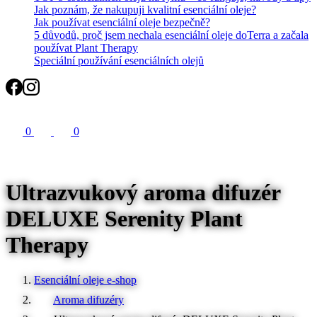
Jak poznám, že nakupuji kvalitní esenciální oleje?
Jak používat esenciální oleje bezpečně?
5 důvodů, proč jsem nechala esenciální oleje doTerra a začala
používat Plant Therapy
Speciální používání esenciálních olejů
Search
0
0
Ultrazvukový aroma difuzér
DELUXE Serenity Plant
Therapy
Esenciální oleje e-shop
Aroma difuzéry