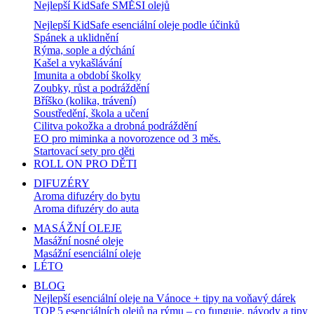
Nejlepší KidSafe SMĚSI olejů
Nejlepší KidSafe esenciální oleje podle účinků
Spánek a uklidnění
Rýma, sople a dýchání
Kašel a vykašlávání
Imunita a období školky
Zoubky, růst a podráždění
Bříško (kolika, trávení)
Soustředění, škola a učení
Cilitva pokožka a drobná podráždění
EO pro miminka a novorozence od 3 měs.
Startovací sety pro děti
ROLL ON PRO DĚTI
DIFUZÉRY
Aroma difuzéry do bytu
Aroma difuzéry do auta
MASÁŽNÍ OLEJE
Masážní nosné oleje
Masážní esenciální oleje
LÉTO
BLOG
Nejlepší esenciální oleje na Vánoce + tipy na voňavý dárek
TOP 5 esenciálních olejů na rýmu – co funguje, návody a tipy