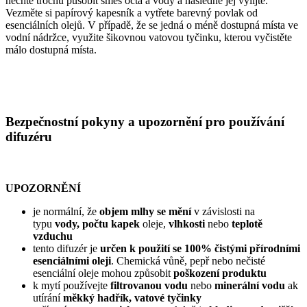
nechte trochu působit směs octa a vody a následně jej vylijte.
Vezměte si papírový kapesník a vytřete barevný povlak od
esenciálních olejů. V případě, že se jedná o méně dostupná místa ve
vodní nádržce, využite šikovnou vatovou tyčinku, kterou vyčistěte
málo dostupná místa.
Bezpečnostní pokyny a upozornění pro používání
difuzéru
UPOZORNĚNÍ
je normální, že
objem mlhy se mění
v závislosti na
typu
vody, počtu kapek
oleje,
vlhkosti
nebo
teplotě
vzduchu
tento difuzér je
určen k použití se 100% čistými přírodními
esenciálními oleji
. Chemická vůně, pepř nebo nečisté
esenciální oleje mohou způsobit
poškození produktu
k mytí používejte
filtrovanou vodu
nebo
minerální vodu
ak
utírání
měkký hadřík, vatové tyčinky