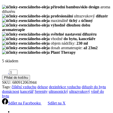
přírodní bambus/sklo design
aroma
difuzéru
profesionální
ultrazvukový
difuzér
maximálně
tichý
a
účinný
výhodně dlouhou dobu
aromaterapie
světelné nastavení difuzéru
vhodné
do bytu, kanceláře
objem nádržky:
230 ml
dosah aromaterapie:
až 23m2
Plant Therapy
5 skladem
Ultrazvukový
aroma
Přidat do košíku
difuzér
SKU:
680912063944
DELUXE
Tags:
čištění vzduchu
deluxe
dezinfekce vzduchu
difuzér do bytu
Serenity
domácnost
kancelář
Serenity
ultrasonický
ultrazvukový
vůně do
Plant
bytu
Therapy
quantity
Sdílet na Facebooku
Sdílet na X