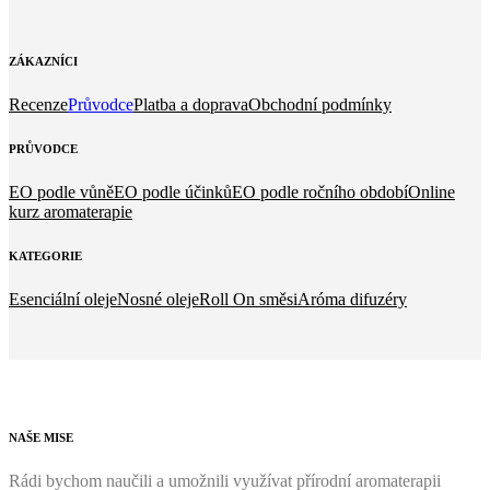
ZÁKAZNÍCI
Recenze
Průvodce
Platba a doprava
Obchodní podmínky
PRŮVODCE
EO podle vůně
EO podle účinků
EO podle ročního období
Online
kurz aromaterapie
KATEGORIE
Esenciální oleje
Nosné oleje
Roll On směsi
Aróma difuzéry
NAŠE
MISE
Rádi bychom naučili a umožnili využívat přírodní aromaterapii