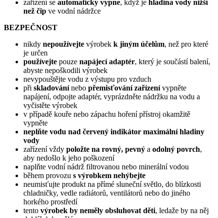
zařízení se
automaticky vypne
, když je
hladina vody nižší
než čip
ve vodní nádržce
BEZPEČNOST
nikdy
nepoužívejte
výrobek
k jiným účelům
, než pro které
je určen
používejte
pouze
napájecí adaptér
, který je součástí balení,
abyste nepoškodili výrobek
nevypouštějte vodu z výstupu pro vzduch
při
skladování
nebo
přemisťování zařízení
vypněte
napájení, odpojte adaptér, vyprázdněte nádržku na vodu a
vyčistěte výrobek
v případě kouře nebo zápachu hoření přístroj okamžitě
vypněte
neplňte vodu nad červený indikátor maximální hladiny
vody
zařízení vždy
položte na rovný, pevný
a
odolný povrch
,
aby nedošlo k jeho poškození
naplňte vodní nádrž filtrovanou nebo minerální vodou
během provozu
s výrobkem nehýbejte
neumisťujte produkt na přímé sluneční světlo, do blízkosti
chladničky, vedle radiátorů, ventilátorů nebo do jiného
horkého prostředí
tento
výrobek by neměly obsluhovat děti
, ledaže by na něj