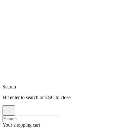
Close
Search
Hit enter to search or ESC to close
Search
for:
Your shopping cart