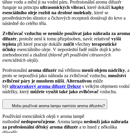
táhne vodu a mění ji na vodní páru. Profesionální aroma difuzér
funguje na principu
ultrasonických vibrací
, které dokáží
kapky
esenciálního oleje rozbít na drobné molekuly
, které se
prostřednictvím sliznice a čichových receptorů dostávají do krve a
následně do celého těla.
Zvlhčovač vzduchu se nemůže používat jako náhrada za aroma
difuzér
, protože není k tomu přizpůsoben, navíc relativně
vyšší
teplota
při které pracuje dokáže
zničit
všechny
terapeutické
účinky
esenciálního oleje. V neposlední řadě může dojít k jeho
znehodnocení a zkažení (
hlavně při používání citrusových
esenciálních olejů
).
Profesionální
aroma difuzér
má většinou
menší objem nádržky
, a
proto se nepoužívá jako náhrada za zvlhčovač vzduchu,
množství
zvlhčené páry je mnohem nižší
.
Alternativou
může
být
ultrazvukový aroma difuzér Deluxe
s velkým objemem vodní
nádržky, který
můžete využít také jako zvlhčovač
vzduchu.
Mohu používat aroma lampu namísto aroma difuzéru?
Používání esenciálních olejů v aroma lampě
rozhodně
nedoporučujeme
. Aroma lampa
neslouží jako náhrada
za profesionální dětský aroma difuzér
a to hned z několika
důvodů: