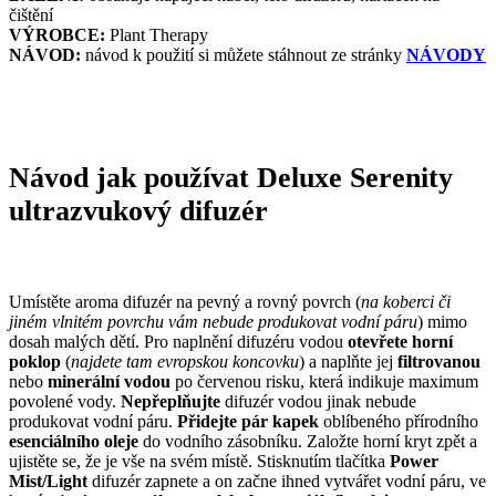
čištění
VÝROBCE:
Plant Therapy
NÁVOD:
návod k použití si můžete stáhnout ze stránky
NÁVODY
Návod jak používat Deluxe Serenity
ultrazvukový difuzér
Umístěte aroma difuzér na pevný a rovný povrch (
na koberci či
jiném vlnitém povrchu vám nebude produkovat vodní páru
) mimo
dosah malých dětí. Pro naplnění difuzéru vodou
otevřete horní
poklop
(
najdete tam evropskou koncovku
) a naplňte jej
filtrovanou
nebo
minerální vodou
po červenou risku, která indikuje maximum
povolené vody.
Nepřeplňujte
difuzér vodou jinak nebude
produkovat vodní páru.
Přidejte pár kapek
oblíbeného přírodního
esenciálního oleje
do vodního zásobníku. Založte horní kryt zpět a
ujistěte se, že je vše na svém místě. Stisknutím tlačítka
Power
Mist/Light
difuzér zapnete a on začne ihned vytvářet vodní páru, ve