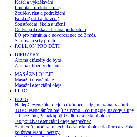
Kašel a vykašlávání
Imunita a období školky
Zoubky, růst a podráždění
Bříško (kolika, trávení)
Soustředění, škola a učení
Cilitva pokožka a drobná podráždění
EO pro miminka a novorozence od 3 měs.
Startovací sety pro děti
ROLL ON PRO DĚTI
DIFUZÉRY
Aroma difuzéry do bytu
Aroma difuzéry do auta
MASÁŽNÍ OLEJE
Masážní nosné oleje
Masážní esenciální oleje
LÉTO
BLOG
Nejlepší esenciální oleje na Vánoce + tipy na voňavý dárek
TOP 5 esenciálních olejů na rýmu – co funguje, návody a tipy
Jak poznám, že nakupuji kvalitní esenciální oleje?
Jak používat esenciální oleje bezpečně?
5 důvodů, proč jsem nechala esenciální oleje doTerra a začala
používat Plant Therapy