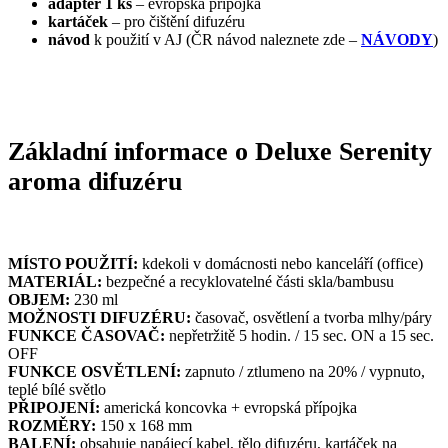
adaptér 1 ks
– evropská přípojka
kartáček
– pro čištění difuzéru
návod
k použití v AJ (ČR návod naleznete zde –
NÁVODY
)
Základní informace o Deluxe Serenity
aroma difuzéru
MÍSTO POUŽITÍ:
kdekoli v domácnosti nebo kanceláří (office)
MATERIÁL:
bezpečné a recyklovatelné části skla/bambusu
OBJEM:
230 ml
MOŽNOSTI DIFUZÉRU:
časovač, osvětlení a tvorba mlhy/páry
FUNKCE ČASOVAČ:
nepřetržitě 5 hodin. / 15 sec. ON a 15 sec.
OFF
FUNKCE OSVĚTLENÍ:
zapnuto / ztlumeno na 20% / vypnuto,
teplé bílé světlo
PŘIPOJENÍ:
americká koncovka + evropská přípojka
ROZMĚRY:
150 x 168 mm
BALENÍ:
obsahuje napájecí kabel, tělo difuzéru, kartáček na