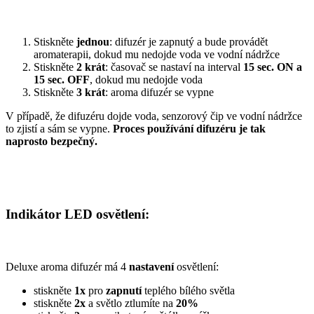
Stiskněte
jednou
: difuzér je zapnutý a bude provádět
aromaterapii, dokud mu nedojde voda ve vodní nádržce
Stiskněte
2 krát
: časovač se nastaví na interval
15 sec. ON a
15 sec. OFF
, dokud mu nedojde voda
Stiskněte
3 krát
: aroma difuzér se vypne
V případě, že difuzéru dojde voda, senzorový čip ve vodní nádržce
to zjistí a sám se vypne.
Proces používání difuzéru je tak
naprosto bezpečný.
Indikátor LED osvětlení:
Deluxe aroma difuzér má 4
nastavení
osvětlení:
stiskněte
1x
pro
zapnutí
teplého bílého světla
stiskněte
2x
a světlo ztlumíte na
20%