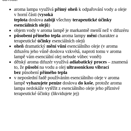
aroma lampa využívá
přímý oheň
k odpařování vody a oleje
v horní části (
vysoká
teplota
doslova
zabíjí
všechny
terapeutické účinky
esenciálních olejů
)
objem vody v aroma lampě je markantně menší než v difuzéru
působení přímého tepla
aroma lampy
mění
charakter a
terapeutické
účinky
esenciálních olejů
oheň
dramatický
mění vůni
esenciálního oleje (v aroma
difuzéru jeho vůně doslova vzkvétá, naproti tomu v aroma
lampě vám esenciální olej nebude vůbec vonět)
dětský aroma difuzér využívá
adiabatický proces
– znamená
to, že
působí
na vodu a olej
ultrasonickou vibrací
bez
působení
přímého tepla
v neposlední řadě používáním esenciálního oleje v aroma
lampě
vyhazujete peníze
doslova
do koše
, protože aroma
lampa nedokáže vytěžit z esenciálního oleje jeho příznivé
terapeutické účinky (likvidujete jej)