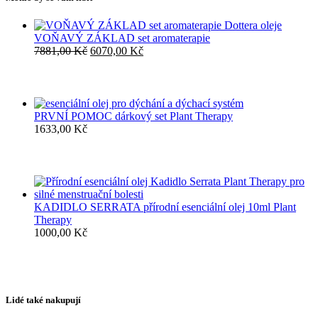
VOŇAVÝ ZÁKLAD set aromaterapie
Původní
Aktuální
7881,00
Kč
6070,00
Kč
cena
cena
byla:
je:
7881,00 Kč.
6070,00 Kč.
PRVNÍ POMOC dárkový set Plant Therapy
1633,00
Kč
KADIDLO SERRATA přírodní esenciální olej 10ml Plant
Therapy
1000,00
Kč
Lidé také nakupují