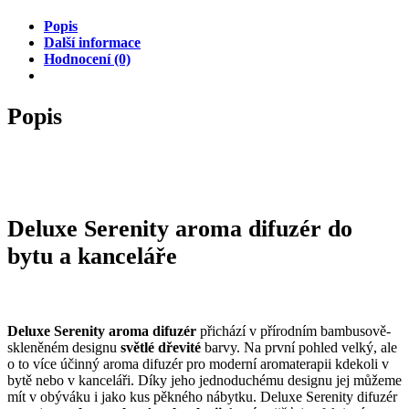
Popis
Další informace
Hodnocení (0)
Popis
Deluxe Serenity aroma difuzér do
bytu a kanceláře
Deluxe Serenity aroma difuzér
přichází v přírodním bambusově-
skleněném designu
světlé dřevité
barvy. Na první pohled velký, ale
o to více účinný aroma difuzér pro moderní aromaterapii kdekoli v
bytě nebo v kanceláři. Díky jeho jednoduchému designu jej můžeme
mít v obýváku i jako kus pěkného nábytku. Deluxe Serenity difuzér