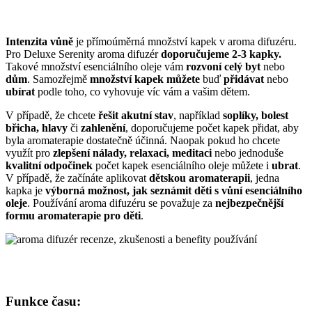
Intenzita vůně
je přímoúměrná množství kapek v aroma difuzéru.
Pro Deluxe Serenity aroma difuzér
doporučujeme 2-3 kapky.
Takové množství esenciálního oleje vám
rozvoní celý byt
nebo
dům
. Samozřejmě
množství kapek můžete
buď
přidávat
nebo
ubírat
podle toho, co vyhovuje víc vám a vašim dětem.
V případě, že chcete
řešit akutní stav
, například
soplíky, bolest
břicha, hlavy
či
zahlenění
, doporučujeme počet kapek přidat, aby
byla aromaterapie dostatečně účinná. Naopak pokud ho chcete
využít pro
zlepšení nálady, relaxaci, meditaci
nebo jednoduše
kvalitní odpočinek
počet kapek esenciálního oleje můžete i
ubrat
.
V případě, že začínáte aplikovat
dětskou aromaterapii
, jedna
kapka je
výborná možnost, jak seznámit děti s vůní esenciálního
oleje
. Používání aroma difuzéru se považuje za
nejbezpečnější
formu aromaterapie pro děti
.
Funkce času: