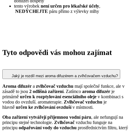
dohlížel dospělý
tento výrobek
není určen pro lékařské účely
,
NEDÝCHEJTE
páru přímo z výlevky mlhy
Tyto odpovědi vás mohou zajímat
Jaký je rozdíl mezi aroma difuzérem a zvlhčovačem vzduchu?
Aroma difuzér
a
zvlhčovač vzduchu
mají společné funkce, ale v
zásadě to jsou
2 odlišná zařízení
. Zatímco
aroma difuzér
je
primárně
určen k rozptylování esenciálního oleje
v kombinaci s
vodou do ovzduší. aromaterapie.
Zvlhčovač
vzduchu
je
hlavně
určen ke zvlhčování ovzduší
v místnosti.
Oba zařízení vytvářejí příjemnou vodní páru
, ale nefungují na
principu stejné technologie.
Zvlhčovač
vzduchu funguje na
principu
odpařování vody do vzduchu
prostřednictvím filtru, který