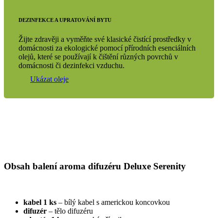
DEZINFEKCE A UPRATOVÁNÍ BYTU
Žijte zdravěji a vyměňte své klasické čistící prostředky v
domácnosti za ekologické pomocí přírodních esenciálních
olejů, které se používají k čištění různých povrchů v
domácnosti či dezinfekci vzduchu.
Ukázat oleje
Obsah balení aroma difuzéru Deluxe Serenity
kabel 1 ks
– bílý kabel s americkou koncovkou
difuzér
– tělo difuzéru