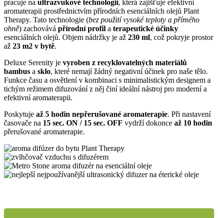
pracuje na
ultrazvukové technologii
, která zajišťuje efektivní
aromaterapii prostřednictvím přírodních esenciálních olejů Plant
Therapy. Tato technologie (
bez použití vysoké teploty a přímého
ohně
) zachovává
přírodní profil
a
terapeutické účinky
esenciálních olejů. Objem nádržky je až
230 ml
, což pokryje prostor
až
23 m2 v bytě
.
Deluxe Serenity je
vyroben z recyklovatelných materiálů
bambus
a
sklo
, které nemají žádný negativní účinek pro naše tělo.
Funkce času a osvětlení v kombinaci s minimalistickým designem a
tichým režimem difuzování z něj činí ideální nástroj pro moderní a
efektivní aromaterapii.
Poskytuje
až 5 hodin nepřerušované aromaterapie
. Při nastavení
časovače na
15 sec. ON / 15 sec. OFF
vydrží dokonce
až 10 hodin
přerušované aromaterapie.