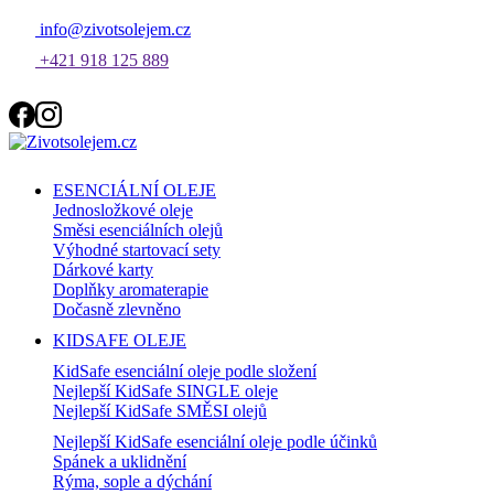
info@zivotsolejem.cz
+421 918 125 889
ESENCIÁLNÍ OLEJE
Jednosložkové oleje
Směsi esenciálních olejů
Výhodné startovací sety
Dárkové karty
Doplňky aromaterapie
Dočasně zlevněno
KIDSAFE OLEJE
KidSafe esenciální oleje podle složení
Nejlepší KidSafe SINGLE oleje
Nejlepší KidSafe SMĚSI olejů
Nejlepší KidSafe esenciální oleje podle účinků
Spánek a uklidnění
Rýma, sople a dýchání