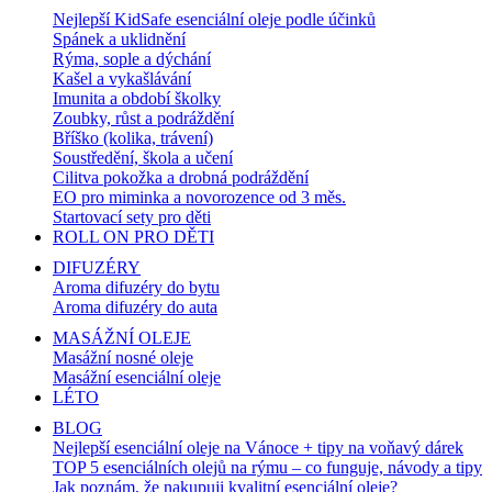
Nejlepší KidSafe esenciální oleje podle účinků
Spánek a uklidnění
Rýma, sople a dýchání
Kašel a vykašlávání
Imunita a období školky
Zoubky, růst a podráždění
Bříško (kolika, trávení)
Soustředění, škola a učení
Cilitva pokožka a drobná podráždění
EO pro miminka a novorozence od 3 měs.
Startovací sety pro děti
ROLL ON PRO DĚTI
DIFUZÉRY
Aroma difuzéry do bytu
Aroma difuzéry do auta
MASÁŽNÍ OLEJE
Masážní nosné oleje
Masážní esenciální oleje
LÉTO
BLOG
Nejlepší esenciální oleje na Vánoce + tipy na voňavý dárek
TOP 5 esenciálních olejů na rýmu – co funguje, návody a tipy
Jak poznám, že nakupuji kvalitní esenciální oleje?