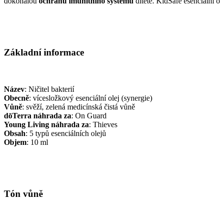
dokonalou
ochranu imunitního systému
dítěte. KidSafe esenciální ol
Základní informace
Název
: Ničitel bakterií
Obecně
: vícesložkový esenciální olej (synergie)
Vůně
: svěží, zelená medicínská čistá vůně
dōTerra náhrada za
: On Guard
Young Living náhrada za
: Thieves
Obsah
: 5 typů esenciálních olejů
Objem
: 10 ml
Tón vůně