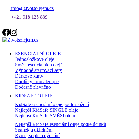
info@zivotsolejem.cz
+421 918 125 889
ESENCIÁLNÍ OLEJE
Jednosložkové oleje
Směsi esenciálních olejů
Výhodné startovací sety
Dárkové karty
Doplňky aromaterapie
Dočasně zlevněno
KIDSAFE OLEJE
KidSafe esenciální oleje podle složení
Nejlepší KidSafe SINGLE oleje
Nejlepší KidSafe SMĚSI olejů
Nejlepší KidSafe esenciální oleje podle účinků
Spánek a uklidnění
Rýma, sople a dýchání