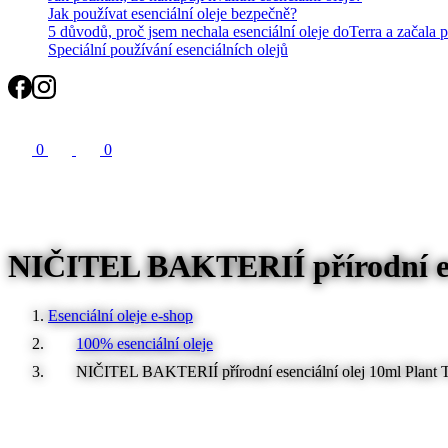
Jak používat esenciální oleje bezpečně?
5 důvodů, proč jsem nechala esenciální oleje doTerra a začala 
Speciální používání esenciálních olejů
Search
0
0
NIČITEL BAKTERIÍ přírodní ese
Esenciální oleje e-shop
100% esenciální oleje
NIČITEL BAKTERIÍ přírodní esenciální olej 10ml Plant 