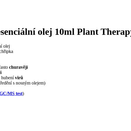
nciální olej 10ml Plant Therap
í olej
 chřipka
často
churavějí
i
 hubení
virů
 ředění s nosným olejem)
GC/MS test
)