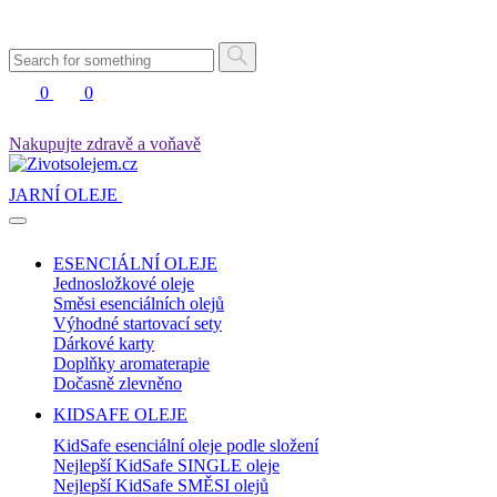
0
0
Nakupujte zdravě a voňavě
JARNÍ OLEJE
ESENCIÁLNÍ OLEJE
Jednosložkové oleje
Směsi esenciálních olejů
Výhodné startovací sety
Dárkové karty
Doplňky aromaterapie
Dočasně zlevněno
KIDSAFE OLEJE
KidSafe esenciální oleje podle složení
Nejlepší KidSafe SINGLE oleje
Nejlepší KidSafe SMĚSI olejů