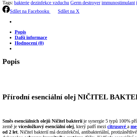
Tags:
bakterie
dezinfekce vzduchu
Germ destroyer
immunostimulant
olej
10ml
Sdílet na Facebooku
Sdílet na X
Plant
Therapy
quantity
Popis
Další informace
Hodnocení (0)
Popis
Přírodní esenciální olej NIČITEL BAKTERI
Směs esenciálních olejů Ničitel bakterií
je synergie 5 typů 100% pří
země je
vícesložkový esenciální olej
, který patří mezi
citrusové
a
me
od 2 let
. Ničitel bakterií má dezinfekční, antibakteriální, protizánětli