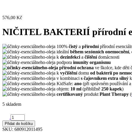
576,00
Kč
NIČITEL BAKTERIÍ přírodní ese
100%
čistý
a
přírodní
přírodní esenciáln
ideální
během sezónních onemocnění
,
k
dezinfekci
a
čištění
domácnosti
podpora
imunity organismu
přírodní ochrana
ve školce, kde děti 
k
vyčištění
domu
od bakterií po nemoc
v kombinaci
s čajovníkem extra silný
k
KidSafe:
ano
(při správném používání a
objem:
10 ml
(přibližně
250 kapek
)
certifikovaný
produkt
Plant Therapy
(
5 skladem
NIČITEL
BAKTERIÍ
Přidat do košíku
přírodní
SKU:
680912011495
esenciální