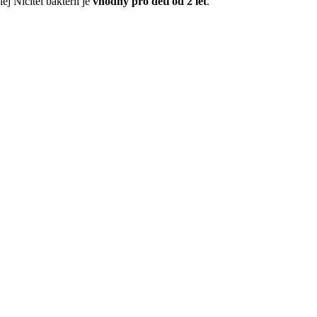
ej Ničitel bakterií je
vhodný pro děti od 2 let
.