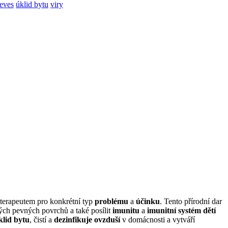
eves
úklid bytu
viry
aterapeutem pro konkrétní typ
problému
a
účinku
. Tento přírodní dar
ch pevných povrchů a také posílit
imunitu
a
imunitní systém dětí
klid bytu
, čistí a
dezinfikuje ovzduší
v domácnosti a vytváří