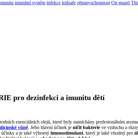
imunita
imunitní systém
infekce
kidsafe
obranyschopnost
On guard
Thi
E pro dezinfekci a imunitu dětí
rodních esenciálních olejů, které byly namíchány profesionálním arom
dicínské
vůně
. Jeho hlavní účinek je
ničit bakterie
ve vzduchu a různý
vé účinky a je také výborný
imunostimulant
, který je také vhodný pro
ú