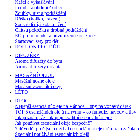
Kašel a vykašlávání
Imunita a období školky
Zoubky, růst a podráždění
Bříško (kolika, trávení)
Soustředění, škola a učení
Cilitva pokožka a drobná podráždění
EO pro miminka a novorozence od 3 měs.
Startovací sety pro děti
ROLL ON PRO DĚTI
DIFUZÉRY
Aroma difuzéry do bytu
Aroma difuzéry do auta
MASÁŽNÍ OLEJE
Masážní nosné oleje
Masážní esenciální oleje
LÉTO
BLOG
Nejlepší esenciální oleje na Vánoce + tipy na voňavý dárek
TOP 5 esenciálních olejů na rýmu – co funguje, návody a tipy
Jak poznám, že nakupuji kvalitní esenciální oleje?
Jak používat esenciální oleje bezpečně?
5 důvodů, proč jsem nechala esenciální oleje doTerra a začala 
Speciální používání esenciálních olejů