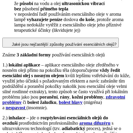
že
působí
na vodu a olej
ultrasonickou vibrací
bez
působení
přímého tepla
v neposlední řadě používáním esenciálního oleje v aroma
lampě
vyhazujete peníze
doslova
do koše
, protože aroma
lampa nedokáže vytěžit z esenciálního oleje jeho příznivé
terapeutické účinky (likvidujete jej)
Jaké jsou nejčastější způsoby používání esenciálních olejů?
Známe
3 základní formy
používání esenciálních olejů
1.)
lokální aplikace
– aplikace esenciálního oleje zředěného v
nosném oleji přímo na pokožku těla (doporučujeme
vždy ředit
esenciální olej s nosným olejem
kvůli lepšímu vstřebávání do kůže,
využití jeho účinků s požadovaným efektem a navíc zabráníte tím
podráždění a poranění pokožky nakolik jsou esenciální oleje velmi
silné rostlinné extrakty), tento způsob se často využívá při lokálním
problému jako jsou
poranění
,
rány
,
kožní problémy
,
zdravotní
problémy
či
bolest žaludku
,
bolest hlavy
(migréna)
a
nespavost
(insomnie).
2.)
inhalace
– jde o
rozptylování esenciálních olejů do
ovzduší
prostřednictvím profesionálního
aroma difuzéru
s
ultrazvukovou technologií (tzv.
adiabatický
proces), jedná se o