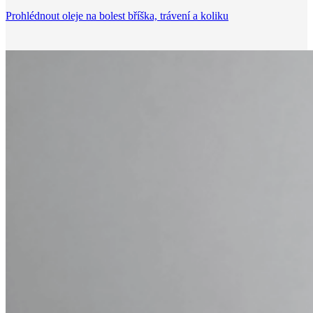
Prohlédnout oleje na bolest bříška, trávení a koliku