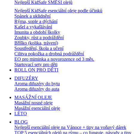
Nejlepší KidSafe SMĚSI olejů
Nejlepší KidSafe esenciální oleje podle účinků
Spánek a uklidnění
Rýma, sople a dýchání
Kašel a vykašlávání
Imunita a období školky
Zoubky, růst a podráždění
Bříško (kolika, trávení)
Soustředění, škola a učení
Cilitva pokožka a drobná podráždění
EO pro miminka a novorozence od 3 měs.
Startovací sety pro děti
ROLL ON PRO DĚTI
DIFUZÉRY
Aroma difuzéry do bytu
Aroma difuzéry do auta
MASÁŽNÍ OLEJE
Masážní nosné oleje
Masážní esenciální oleje
LÉTO
BLOG
Nejlepší esenciální oleje na Vánoce + tipy na voňavý dárek
TOP 5 esenciálních olejů na rýmu – co funguje, návody a tipy