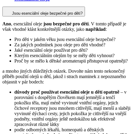
Jsou esenciální oleje bezpečné pro děti?
Ano
, esenciální oleje
jsou bezpečné pro děti
. V tomto případě je
však vhodné klást konkrétnější otázky, jako
například
:
Pro děti v jakém věku jsou esenciální oleje bezpečné?
Za jakých podmínek jsou oleje pro děti vhodné?
Jaké esenciální oleje používat pro děti?
Kterým esenciálním olejům by se měly děti vyhnout?
Proč by se mělo k dětské aromaterapii přistupovat opatrněji?
a mnoho jiných důležitých otázek. Dovolte nám tento nekonečný
příběh použití olejů u dětí, jakož i strach maminek z nepoznaného
objasnit v pár bodech:
důvody proč používat esenciální oleje u dětí opatrně
– v
porovnání s dospělým člověkem mají jemnější a tenčí
pokožku těla, mají méně vyvinuté vnitřní orgány, jejich
čichové receptory jsou mnohem citlivější, mají menší a slaběji
vyvinuté dýchací cesty, jejich pokožka je citlivější na vnější
podněty, vnitřní orgány ještě nedokážou tak efektivně
zpracovávat různé látky
podle odborných lékařů, homeopatů a dětských