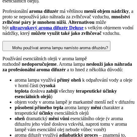
esenciálních olejů).
Profesionální
aroma difuzér
má většinou
menší objem nádržky
, a
proto se nepoužívá jako náhrada za zvlhčovač vzduchu,
množství
zvlhčené páry je mnohem nižší
.
Alternativou
může
být
ultrazvukový aroma difuzér Deluxe
s velkým objemem vodní
nádržky, který
můžete využít také jako zvlhčovač
vzduchu.
Mohu používat aroma lampu namísto aroma difuzéru?
Používání esenciálních olejů v aroma lampě
rozhodně
nedoporučujeme
. Aroma lampa
neslouží jako náhrada
za profesionální aroma difuzér
a to hned z několika důvodů:
aroma lampa využívá
přímý oheň
k odpařování vody a oleje
v horní části (
vysoká
teplota
doslova
zabíjí
všechny
terapeutické účinky
esenciálních olejů
)
objem vody v aroma lampě je markantně menší než v difuzéru
působení přímého tepla
aroma lampy
mění
charakter a
terapeutické
účinky
esenciálních olejů
oheň
dramatický
mění vůni
esenciálního oleje (v aroma
difuzéru jeho vůně doslova vzkvétá, naproti tomu v aroma
lampě vám esenciální olej nebude vůbec vonět)
aroma difuzér využívá
adiabatický proces
– znamená to,