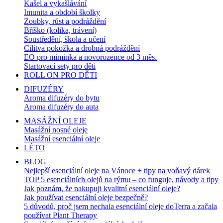
Kašel a vykašlávání
Imunita a období školky
Zoubky, růst a podráždění
Bříško (kolika, trávení)
Soustředění, škola a učení
Cilitva pokožka a drobná podráždění
EO pro miminka a novorozence od 3 měs.
Startovací sety pro děti
ROLL ON PRO DĚTI
DIFUZÉRY
Aroma difuzéry do bytu
Aroma difuzéry do auta
MASÁŽNÍ OLEJE
Masážní nosné oleje
Masážní esenciální oleje
LÉTO
BLOG
Nejlepší esenciální oleje na Vánoce + tipy na voňavý dárek
TOP 5 esenciálních olejů na rýmu – co funguje, návody a tipy
Jak poznám, že nakupuji kvalitní esenciální oleje?
Jak používat esenciální oleje bezpečně?
5 důvodů, proč jsem nechala esenciální oleje doTerra a začala
používat Plant Therapy