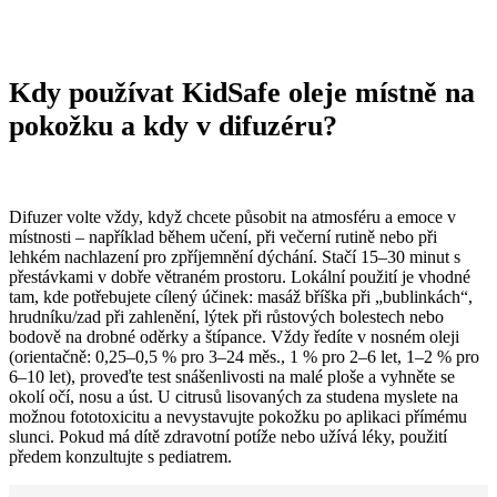
Kdy
používat
KidSafe
oleje
místně
na
pokožku
a
kdy
v
difuzéru?
Difuzer volte vždy, když chcete působit na atmosféru a emoce v
místnosti – například během učení, při večerní rutině nebo při
lehkém nachlazení pro zpříjemnění dýchání. Stačí 15–30 minut s
přestávkami v dobře větraném prostoru. Lokální použití je vhodné
tam, kde potřebujete cílený účinek: masáž bříška při „bublinkách“,
hrudníku/zad při zahlenění, lýtek při růstových bolestech nebo
bodově na drobné oděrky a štípance. Vždy ředíte v nosném oleji
(orientačně: 0,25–0,5 % pro 3–24 měs., 1 % pro 2–6 let, 1–2 % pro
6–10 let), proveďte test snášenlivosti na malé ploše a vyhněte se
okolí očí, nosu a úst. U citrusů lisovaných za studena myslete na
možnou fototoxicitu a nevystavujte pokožku po aplikaci přímému
slunci. Pokud má dítě zdravotní potíže nebo užívá léky, použití
předem konzultujte s pediatrem.