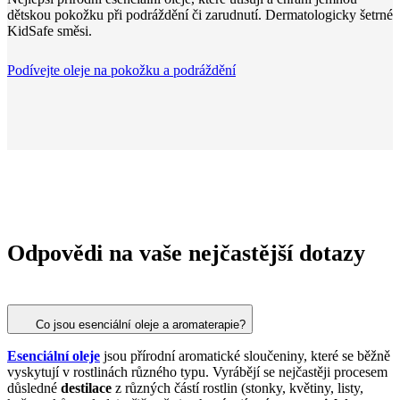
dětskou pokožku při podráždění či zarudnutí. Dermatologicky šetrné
KidSafe směsi.
Podívejte oleje na pokožku a podráždění
Odpovědi na vaše nejčastější dotazy
Co jsou esenciální oleje a aromaterapie?
Esenciální oleje
jsou přírodní aromatické sloučeniny, které se běžně
vyskytují v rostlinách různého typu. Vyrábějí se nejčastěji procesem
důsledné
destilace
z různých částí rostlin (stonky, květiny, listy,