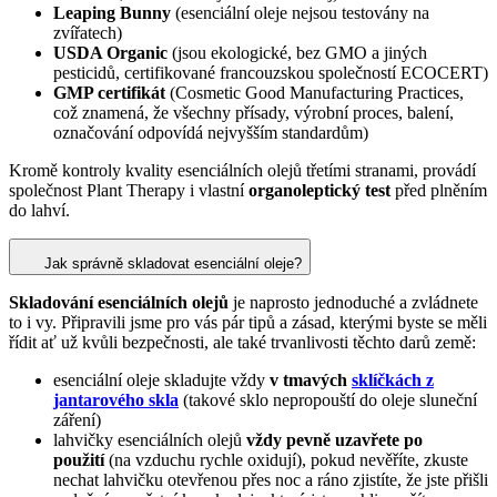
Leaping Bunny
(esenciální oleje nejsou testovány na
zvířatech)
USDA Organic
(jsou ekologické, bez GMO a jiných
pesticidů, certifikované francouzskou společností ECOCERT)
GMP certifikát
(Cosmetic Good Manufacturing Practices,
což znamená, že všechny přísady, výrobní proces, balení,
označování odpovídá nejvyšším standardům)
Kromě kontroly kvality esenciálních olejů třetími stranami, provádí
společnost Plant Therapy i vlastní
organoleptický test
před plněním
do lahví.
Jak správně skladovat esenciální oleje?
Skladování esenciálních olejů
je naprosto jednoduché a zvládnete
to i vy. Připravili jsme pro vás pár tipů a zásad, kterými byste se měli
řídit ať už kvůli bezpečnosti, ale také trvanlivosti těchto darů země:
esenciální oleje skladujte vždy
v tmavých
sklíčkách z
jantarového skla
(takové sklo nepropouští do oleje sluneční
záření)
lahvičky esenciálních olejů
vždy pevně uzavřete po
použití
(na vzduchu rychle oxidují), pokud nevěříte, zkuste
nechat lahvičku otevřenou přes noc a ráno zjistíte, že jste přišli