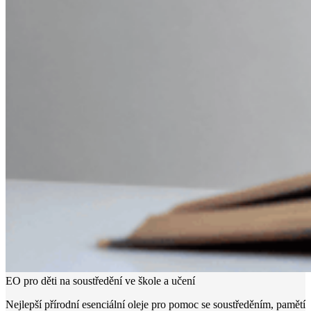
EO pro děti na soustředění ve škole a učení
Nejlepší přírodní esenciální oleje pro pomoc se soustředěním, pamětí