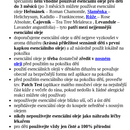
specialistů
není vhodné používat esenciální oleje pro děti
do 3 měsíců
(po 3 měsících můžete používat esenciální
oleje
Heřmánek
– Roman Chamomile,
Slaměnka
–
Helichrysum, Kadidlo – Frankincense,
Růže
– Rose
Absolute,
Čajovník
– Tea Tree Melaleuca ,
Levandule
–
Lavander angustifolia) – tyto
patří mezi nejjemnější
esenciální oleje
doporučujeme esenciální oleje u dětí nejprve vyzkoušet v
aroma difuzéru (
krásná příležitost seznámit děti s první
kapkou esenciálního oleje
) a až následně použít lokálně na
pokožku
esenciální oleje je
třeba
dostatečně
zředit v
nosném
oleji
před použitím na pokožku dětí
použití esenciálních olejů v dětském difuzéru se považuje
obecně za bezpečnější formu než aplikace na pokožku
před použitím esenciálního oleje na pokožku dětí, proveďte
tzv.
Patch Test
(aplikace malého množství oleje na nejsilnější
část kůže z večeře do rána, pokud nedošlo k žádné alergické
reakci můžete olej používat)
nepoužívejte esenciální oleje blízko uší, očí a úst dětí
nepřidávejte esenciální oleje do koupele neředěné s nosným
olejem
nikdy nepoužívejte esenciální oleje jako náhradu léčby
lékařem
pro děti
používejte vždy jen čisté a 100% přírodní