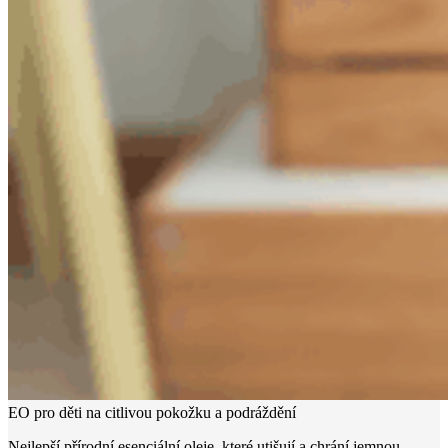
EO pro děti na citlivou pokožku a podráždění
Nejlepší přírodní esenciální oleje, které utišují a chrání jemnou