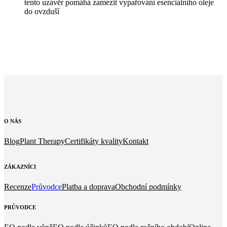
tento uzávěr pomáhá zamezit vypařování esenciálního oleje
do ovzduší
O
NÁS
Blog
Plant Therapy
Certifikáty kvality
Kontakt
ZÁKAZNÍCI
Recenze
Průvodce
Platba a doprava
Obchodní podmínky
PRŮVODCE