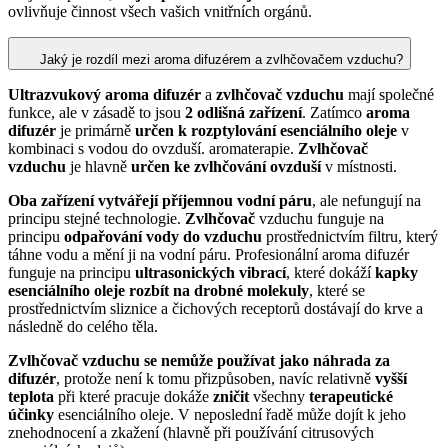
ovlivňuje činnost všech vašich vnitřních orgánů.
Jaký je rozdíl mezi aroma difuzérem a zvlhčovačem vzduchu?
Ultrazvukový aroma difuzér
a
zvlhčovač vzduchu
mají společné
funkce, ale v zásadě to jsou
2 odlišná zařízení
. Zatímco
aroma
difuzér
je primárně
určen k rozptylování esenciálního oleje
v
kombinaci s vodou do ovzduší. aromaterapie.
Zvlhčovač
vzduchu
je hlavně
určen ke zvlhčování ovzduší
v místnosti.
Oba zařízení vytvářejí příjemnou vodní páru
, ale nefungují na
principu stejné technologie.
Zvlhčovač
vzduchu funguje na
principu
odpařování vody do vzduchu
prostřednictvím filtru, který
táhne vodu a mění ji na vodní páru. Profesionální aroma difuzér
funguje na principu
ultrasonických vibrací
, které dokáží
kapky
esenciálního oleje rozbít na drobné molekuly
, které se
prostřednictvím sliznice a čichových receptorů dostávají do krve a
následně do celého těla.
Zvlhčovač vzduchu se nemůže používat jako náhrada za
difuzér
, protože není k tomu přizpůsoben, navíc relativně
vyšší
teplota
při které pracuje dokáže
zničit
všechny
terapeutické
účinky
esenciálního oleje. V neposlední řadě může dojít k jeho
znehodnocení a zkažení (hlavně při používání citrusových