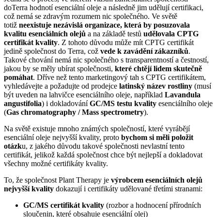
doTerra hodnotí esenciální oleje a následně jim udělují certifikaci,
což nemá se zdravým rozumem nic společného. Ve světě
totiž
neexistuje nezávislá organizace, která by posuzovala
kvalitu esenciálních olejů
a na základě testů
udělovala CPTG
certifikát kvality
. Z tohoto důvodu může mít CPTG certifikát
jedině společnost do Terra, což
vede k zavádění zákazníků
.
Takové chování nemá nic společného s transparentností a čestností,
jakou by se měly ubírat společnosti,
které chtějí lidem skutečně
pomáhat
. Dříve než tento marketingový tah s CPTG certifikátem,
vyhledávejte a požadujte od prodejce
latinský název rostliny
(musí
být uveden na lahvičce esenciálního oleje, například
Lavandula
angustifolia
) i dokladování
GC/MS testu kvality
esenciálního oleje
(
Gas chromatography / Mass spectrometry
).
Na světě existuje mnoho známých společností, které vyrábějí
esenciální oleje nejvyšší kvality, proto
bychom si měli položit
otázk
u, z jakého důvodu takové společnosti nevlastní tento
certifikát, jelikož každá společnost chce být nejlepší a dokladovat
všechny možné certifikáty kvality.
To, že společnost Plant Therapy je
výrobcem esenciálních olejů
nejvyšší kvality
dokazují i certifikáty udělované třetími stranami:
GC/MS certifikát kvality
(rozbor a hodnocení přírodních
sloučenin, které obsahuje esenciální olej)