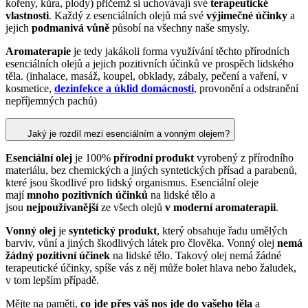
kořeny, kůra, plody) přičemž si uchovávají své
terapeutické
vlastnosti
. Každý z esenciálních olejů má své
výjimečné účinky
a
jejich
podmanivá vůně
působí na všechny naše smysly.
Aromaterapie
je tedy jakákoli forma využívání těchto přírodních
esenciálních olejů a jejich pozitivních účinků ve prospěch lidského
těla. (inhalace, masáž, koupel, obklady, zábaly, pečení a vaření, v
kosmetice,
dezinfekce a úklid domácnosti
, provonění a odstranění
nepříjemných pachů)
Jaký je rozdíl mezi esenciálním a vonným olejem?
Esenciální olej
je 100%
přírodní produkt
vyrobený z přírodního
materiálu, bez chemických a jiných syntetických přísad a parabenů,
které jsou škodlivé pro lidský organismus. Esenciální oleje
mají
mnoho pozitivních účinků
na lidské tělo a
jsou
nejpoužívanější
ze všech olejů
v moderní aromaterapii
.
Vonný olej
je
syntetický produkt
, který obsahuje řadu umělých
barviv, vůní a jiných škodlivých látek pro člověka. Vonný olej
nemá
žádný pozitivní účinek
na lidské tělo. Takový olej nemá žádné
terapeutické účinky, spíše vás z něj může bolet hlava nebo žaludek,
v tom lepším případě.
Mějte na paměti,
co jde přes váš nos jde do vašeho těla
a