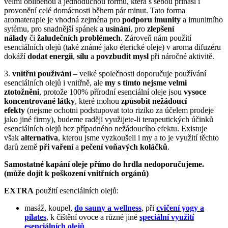
velmi oblíbenou a jednoduchou formu, která s sebou přináší i
provonění celé domácnosti během pár minut. Tato forma
aromaterapie je vhodná zejména pro
podporu imunity
a imunitního
sytému, pro snadnější spánek a
usínání
, pro
zlepšení
nálady
či
žaludečních problémech
. Zároveň nám použití
esenciálních olejů (také známé jako éterické oleje) v aroma difuzéru
dokáží
dodat energii
,
sílu
a
povzbudit mysl
při náročné aktivitě.
3.
vnitřní používání
– velké společnosti doporučuje používání
esenciálních olejů i vnitřně, ale
my s tímto nejsme velmi
ztotožněni
, protože 100% přírodní esenciální oleje jsou
vysoce
koncentrované látky
, které mohou
způsobit nežádoucí
efekty
(nejsme ochotni podstupovat toto riziko za účelem prodeje
jako jiné firmy), budeme raději využijete-li terapeutických účinků
esenciálních olejů bez případného nežádoucího efektu. Existuje
však
alternativa
, kterou jsme vyzkoušeli i my a to je využití těchto
darů země
při vaření
a
pečení voňavých koláčků
.
Samostatné kapání oleje přímo do hrdla nedoporučujeme.
(může dojít k poškození vnitřních orgánů)
EXTRA
použití esenciálních olejů:
masáž, koupel,
do sauny a wellness
, při
cvičení yogy a
pilates
, k čištění ovoce a různé jiné
speciální využití
esenciálních olejů