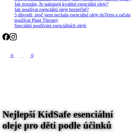
Jak poznám, že nakupuji kvalitní esenciální oleje?
Jak používat esenciální oleje bezpečně?
5 důvodů, proč jsem nechala esenciální oleje doTerra a začala
používat Plant Therapy
Speciální používání esenciálních olejů
Search
0
0
Nejlepší KidSafe esenciální
oleje pro děti podle účinků