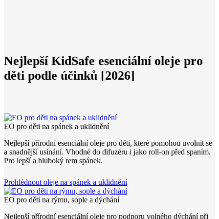
Nejlepší
KidSafe
esenciální
oleje
pro
děti
podle
účinků
[2026]
EO pro děti na spánek a uklidnění
Nejlepší přírodní esenciální oleje pro děti, které pomohou uvolnit se
a snadnější usínání. Vhodné do difuzéru i jako roll-on před spaním.
Pro lepší a hluboký rem spánek.
Prohlédnout oleje na spánek a uklidnění
EO pro děti na rýmu, sople a dýchání
Nejlepší přírodní esenciální oleje pro podporu volného dýchání při