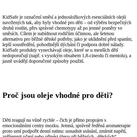
KidSafe je označení směsí a jednosložkových esenciálních olejů
navržených tak, aby byly vhodné pro děti – od výběru bezpečných
druhů rostlin, přes správné chemotypy až po jemné poměry ve
směsích. Cílem je nabídnout rodičům účinnou, ale šetrnou
alternativu pro běžné dětské potřeby, jako je uklidnění před spaním,
lepší soustředění, pohodlnější dýchání či podpora dobré nálady.
KidSafe produkty vynechávají oleje, které se u menších dětí
nedoporučují (např. s vysokým obsahem 1,8-cineolu či mentolu), a
jasně uvádějí doporučené způsoby použití.
Proč
jsou
oleje
vhodné
pro
děti?
Děti reagují na vůně rychle – čich je přímo propojen s
emocionálními centry mozku. Jemná, správně ředěná aromaterapie
proto umí podpořit denní rutinu: usnadnit usínání, zmírnit napětí,
zpříjemnit učení nebo přinést úlevu při běžných „dětských“