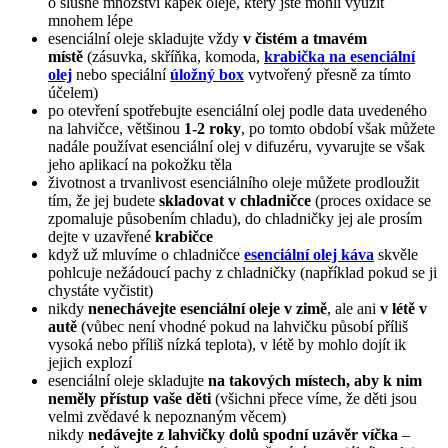
o slušné množství kapek oleje, který jste mohli využít
mnohem lépe
esenciální oleje skladujte vždy
v čistém a tmavém
místě
(zásuvka, skříňka, komoda,
krabička na esenciální
olej
nebo speciální
úložný box
vytvořený přesně za tímto
účelem)
po otevření spotřebujte esenciální olej podle data uvedeného
na lahvičce, většinou
1-2 roky
, po tomto období však můžete
nadále používat esenciální olej v difuzéru, vyvarujte se však
jeho aplikací na pokožku těla
životnost a trvanlivost esenciálního oleje můžete prodloužit
tím, že jej budete
skladovat v chladničce
(proces oxidace se
zpomaluje působením chladu), do chladničky jej ale prosím
dejte v uzavřené
krabičce
když už mluvíme o chladničce
esenciální olej káva
skvěle
pohlcuje nežádoucí pachy z chladničky (například pokud se ji
chystáte vyčistit)
nikdy
nenechávejte esenciální oleje v zimě
, ale ani
v létě v
autě
(vůbec není vhodné pokud na lahvičku působí příliš
vysoká nebo příliš nízká teplota), v létě by mohlo dojít ik
jejich explozí
esenciální oleje skladujte
na takových místech, aby k nim
neměly přístup vaše děti
(všichni přece víme, že děti jsou
velmi zvědavé k nepoznaným věcem)
nikdy
nedávejte z lahvičky dolů spodní uzávěr víčka
–