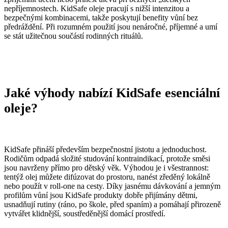
nepříjemnostech. KidSafe oleje pracují s nižší intenzitou a
bezpečnými kombinacemi, takže poskytují benefity vůní bez
předráždění. Při rozumném použití jsou nenáročné, příjemné a umí
se stát užitečnou součástí rodinných rituálů.
Jaké
výhody
nabízí
KidSafe
esenciální
oleje?
KidSafe přináší především bezpečnostní jistotu a jednoduchost.
Rodičům odpadá složité studování kontraindikací, protože směsi
jsou navrženy přímo pro dětský věk. Výhodou je i všestrannost:
tentýž olej můžete difúzovat do prostoru, nanést zředěný lokálně
nebo použít v roll-one na cesty. Díky jasnému dávkování a jemným
profilům vůní jsou KidSafe produkty dobře přijímány dětmi,
usnadňují rutiny (ráno, po škole, před spaním) a pomáhají přirozeně
vytvářet klidnější, soustředěnější domácí prostředí.