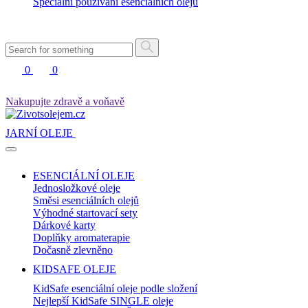
Speciální používání esenciálních olejů
0
0
Nakupujte zdravě a voňavě
JARNÍ OLEJE
ESENCIÁLNÍ OLEJE
Jednosložkové oleje
Směsi esenciálních olejů
Výhodné startovací sety
Dárkové karty
Doplňky aromaterapie
Dočasně zlevněno
KIDSAFE OLEJE
KidSafe esenciální oleje podle složení
Nejlepší KidSafe SINGLE oleje