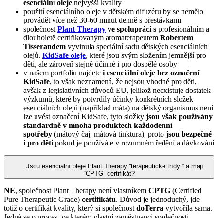
esenciální oleje
nejvyšší kvality
použití esenciálního oleje v dětském difuzéru by se nemělo
provádět více než 30-60 minut denně s přestávkami
společnost
Plant Therapy
ve spolupráci s
profesionálním a
dlouholetě certifikovaným aromaterapeutem
Robertem
Tisserandem
vyvinula speciální sadu dětských esenciálních
olejů.
KidSafe oleje
, které jsou svým složením jemnější pro
děti, ale zároveň stejně účinné i pro dospělé osoby
v našem portfoliu najdete
i esenciální oleje bez označení
KidSafe
, to však neznamená, že nejsou vhodné pro děti,
avšak z legislativních důvodů EU, jelikož neexistuje dostatek
výzkumů, které by potvrdily účinky konkrétních složek
esenciálních olejů (například máta) na dětský organismus není
lze uvést označení KidSafe, tyto složky
jsou však používány
standardně v mnoha produktech každodenní
spotřeby
(mátový čaj, mátová tinktura), proto
jsou bezpečné
i pro děti
pokud je používáte v rozumném ředění a dávkování
Jsou esenciální oleje Plant Therapy “terapeutické třídy ” a mají
“CPTG” certifikát?
NE
, společnost Plant Therapy není vlastníkem
CPTG
(Certified
Pure Therapeutic Grade)
certifikátu
. Důvod je jednoduchý, jde
totiž o certifikát kvality, který si společnost
doTerra
vytvořila sama.
Jedná se o proces, ve kterém vlastní zaměstnanci společnosti