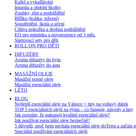
Kašel a vykašlávání
Imunita a období školky
Zoubky, růst a podráždění
Bříško (kolika, trávení)
Soustředění, škola a učení
Cilitva pokožka a drobná podráždění
EO pro miminka a novorozence od 3 měs.
Startovací sety pro děti
ROLL ON PRO DĚTI
DIFUZÉRY
Aroma difuzéry do bytu
Aroma difuzéry do auta
MASÁŽNÍ OLEJE
Masážní nosné oleje
Masážní esenciální oleje
LÉTO
BLOG
Nejlepší esenciální oleje na Vánoce + tipy na voňavý dárek
TOP 5 esenciálních olejů na rýmu – co funguje, návody a tipy
Jak poznám, že nakupuji kvalitní esenciální oleje?
Jak používat esenciální oleje bezpečně?
5 důvodů, proč jsem nechala esenciální oleje doTerra a začala 
Speciální používání esenciálních olejů