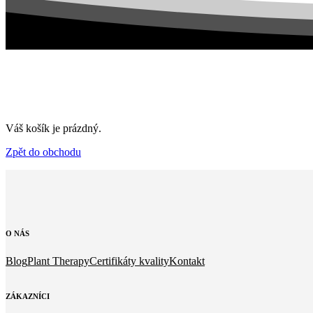
Váš košík je prázdný.
Zpět do obchodu
O
NÁS
Blog
Plant Therapy
Certifikáty kvality
Kontakt
ZÁKAZNÍCI