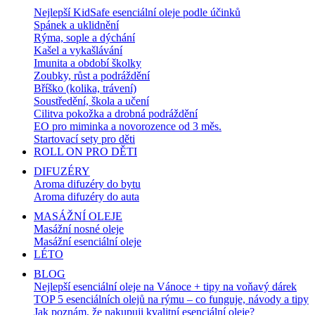
Nejlepší KidSafe esenciální oleje podle účinků
Spánek a uklidnění
Rýma, sople a dýchání
Kašel a vykašlávání
Imunita a období školky
Zoubky, růst a podráždění
Bříško (kolika, trávení)
Soustředění, škola a učení
Cilitva pokožka a drobná podráždění
EO pro miminka a novorozence od 3 měs.
Startovací sety pro děti
ROLL ON PRO DĚTI
DIFUZÉRY
Aroma difuzéry do bytu
Aroma difuzéry do auta
MASÁŽNÍ OLEJE
Masážní nosné oleje
Masážní esenciální oleje
LÉTO
BLOG
Nejlepší esenciální oleje na Vánoce + tipy na voňavý dárek
TOP 5 esenciálních olejů na rýmu – co funguje, návody a tipy
Jak poznám, že nakupuji kvalitní esenciální oleje?