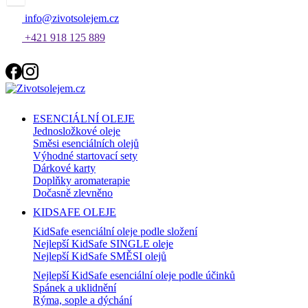
info@zivotsolejem.cz
+421 918 125 889
ESENCIÁLNÍ OLEJE
Jednosložkové oleje
Směsi esenciálních olejů
Výhodné startovací sety
Dárkové karty
Doplňky aromaterapie
Dočasně zlevněno
KIDSAFE OLEJE
KidSafe esenciální oleje podle složení
Nejlepší KidSafe SINGLE oleje
Nejlepší KidSafe SMĚSI olejů
Nejlepší KidSafe esenciální oleje podle účinků
Spánek a uklidnění
Rýma, sople a dýchání