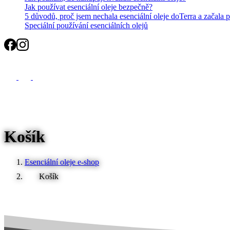
Jak používat esenciální oleje bezpečně?
5 důvodů, proč jsem nechala esenciální oleje doTerra a začala 
Speciální používání esenciálních olejů
Search
Košík
Esenciální oleje e-shop
Košík