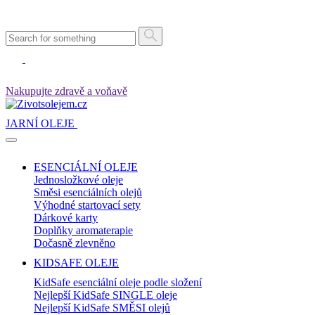
Nakupujte zdravě a voňavě
JARNÍ OLEJE
ESENCIÁLNÍ OLEJE
Jednosložkové oleje
Směsi esenciálních olejů
Výhodné startovací sety
Dárkové karty
Doplňky aromaterapie
Dočasně zlevněno
KIDSAFE OLEJE
KidSafe esenciální oleje podle složení
Nejlepší KidSafe SINGLE oleje
Nejlepší KidSafe SMĚSI olejů