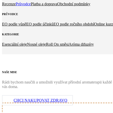
Recenze
Průvodce
Platba a doprava
Obchodní podmínky
PRŮVODCE
EO podle vůně
EO podle účinků
EO podle ročního období
Online kurz
KATEGORIE
Esenciální oleje
Nosné oleje
Roll On směsi
Aróma difuzéry
NAŠE
MISE
Rádi bychom naučili a umožnili využívat přírodní aromaterapii každé 
vás doma.
CHCI NAKUPOVAT ZDRAVO