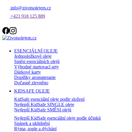
info@zivotsolejem.cz
+421 918 125 889
ESENCIÁLNÍ OLEJE
Jednosložkové oleje
Směsi esenciálních olejů
Výhodné startovací sety
Dárkové karty
Doplňky aromaterapie
Dočasně zlevněno
KIDSAFE OLEJE
KidSafe esenciální oleje podle složení
Nejlepší KidSafe SINGLE oleje
Nejlepší KidSafe SMĚSI olejů
Nejlepší KidSafe esenciální oleje podle účinků
Spánek a uklidnění
Rýma, sople a dýchání