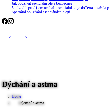
Jak používat esenciální oleje bezpečně?
5 důvodů, proč jsem nechala esenciální oleje doTerra a začala 
Speciální používání esenciálních olejů
Search
0
0
Dýchání a astma
Home
Dýchání a astma