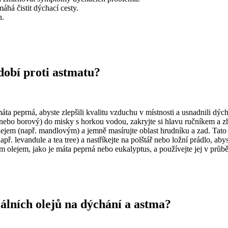
áhá čistit dýchací cesty.
n.
dobí proti astmatu?
áta peprná, abyste zlepšili kvalitu vzduchu v místnosti a usnadnili dých
 nebo borový) do misky s horkou vodou, zakryjte si hlavu ručníkem a 
lejem (např. mandlovým) a jemně masírujte oblast hrudníku a zad. Tato m
př. levandule a tea tree) a nastříkejte na polštář nebo ložní prádlo, ab
ím olejem, jako je máta peprná nebo eukalyptus, a používejte jej v pr
iálních olejů na dýchání a astma?