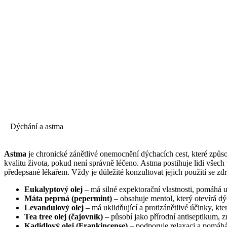
Dýchání a astma
Astma
je chronické zánětlivé onemocnění dýchacích cest, které způso
kvalitu života, pokud není správně léčeno. Astma postihuje lidi všech
předepsané lékařem. Vždy je důležité konzultovat jejich použití se zd
Eukalyptový olej
– má silné expektorační vlastnosti, pomáhá u
Máta peprná (pepermint)
– obsahuje mentol, který otevírá dý
Levandulový olej
– má uklidňující a protizánětlivé účinky, kt
Tea tree olej (čajovník)
– působí jako přírodní antiseptikum, z
Kadidlový olej (Frankincense)
– podporuje relaxaci a pomáh