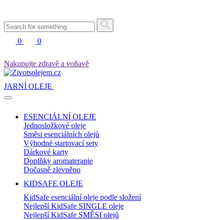
0
0
Nakupujte zdravě a voňavě
JARNÍ OLEJE
ESENCIÁLNÍ OLEJE
Jednosložkové oleje
Směsi esenciálních olejů
Výhodné startovací sety
Dárkové karty
Doplňky aromaterapie
Dočasně zlevněno
KIDSAFE OLEJE
KidSafe esenciální oleje podle složení
Nejlepší KidSafe SINGLE oleje
Nejlepší KidSafe SMĚSI olejů