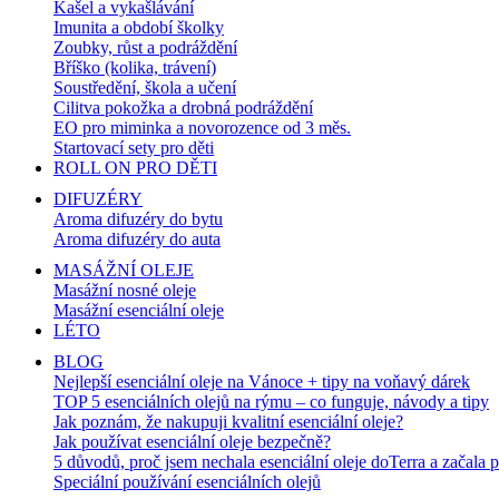
Kašel a vykašlávání
Imunita a období školky
Zoubky, růst a podráždění
Bříško (kolika, trávení)
Soustředění, škola a učení
Cilitva pokožka a drobná podráždění
EO pro miminka a novorozence od 3 měs.
Startovací sety pro děti
ROLL ON PRO DĚTI
DIFUZÉRY
Aroma difuzéry do bytu
Aroma difuzéry do auta
MASÁŽNÍ OLEJE
Masážní nosné oleje
Masážní esenciální oleje
LÉTO
BLOG
Nejlepší esenciální oleje na Vánoce + tipy na voňavý dárek
TOP 5 esenciálních olejů na rýmu – co funguje, návody a tipy
Jak poznám, že nakupuji kvalitní esenciální oleje?
Jak používat esenciální oleje bezpečně?
5 důvodů, proč jsem nechala esenciální oleje doTerra a začala 
Speciální používání esenciálních olejů