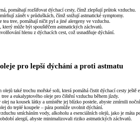
rná, pomáhají rozšiřovat dýchací cesty, čímž zlepšují průtok vzduchu.
, zmírňují zánět v průduškách, čímž snižují astmatické symptomy.
e tea tree, pomáhají ničit pyl a jiné alergeny ve vzduchu.
s, který může být spouštěčem astmatických záchvatů.
volňování hlenu z dýchacích cest, což usnadňuje dýchání.
 oleje pro lepší dýchání a proti astmatu
olejů také trochu mořské soli, která pomáhá čistit dýchací cesty ještě e
a tree a eukalyptového oleje pro čištění vzduchu během jízdy.
j na kousek látky a umístěte jej blízko postele, abyste zmírnili noční
lej do teplé koupele – pára pomůže uvolnit dýchání.
 vzduchu smícháním vody, alkoholu a esenciálních olejů, jako je máta pep
 období alergií, abyste minimalizovali riziko astmatických záchvatů.