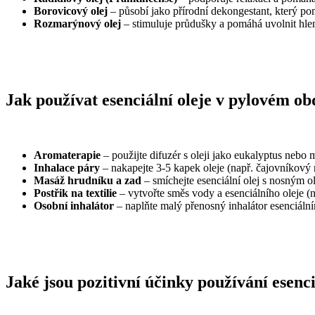
Borovicový olej
– působí jako přírodní dekongestant, který pom
Rozmarýnový olej
– stimuluje průdušky a pomáhá uvolnit hle
Jak používat esenciální oleje v pylovém ob
Aromaterapie
– použijte difuzér s oleji jako eukalyptus nebo m
Inhalace páry
– nakapejte 3-5 kapek oleje (např. čajovníkový
Masáž hrudníku a zad
– smíchejte esenciální olej s nosným o
Postřik na textilie
– vytvořte směs vody a esenciálního oleje (na
Osobní inhalátor
– naplňte malý přenosný inhalátor esenciáln
Jaké jsou pozitivní účinky používání esenc