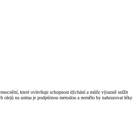
nemocnění, které ovlivňuje schopnost dýchání a může výrazně snížit
lních olejů na astma je podpůrnou metodou a nemělo by nahrazovat léky