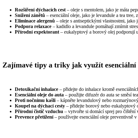
Rozšíření dýchacích cest
– oleje s mentolem, jako je máta pep
Snížení zánětů
– esenciální oleje, jako je levandule a tea tree
Eliminace alergenů
– oleje s antiseptickými vlastnostmi, jako j
Podpora relaxace
– kadidlo a levandule pomáhají zmírnit stre
Přírodní expektorant
– eukalyptový a borový olej podporují u
Zajímavé tipy a triky jak využít esenciální
Detoxikační inhalace
– přidejte do inhalace kromě esenciálních 
Esenciální oleje do auta
– použijte difuzér do auta se směsí te
Proti nočnímu kašli
– kápněte levandulový nebo rozmarýnový ole
Koupel na dýchací cesty
– přidejte borový nebo eukalyptový o
Přírodní čistič vzduchu
– vytvořte si domácí sprej pro čištění
Prevence přetížení
– používejte esenciální oleje preventivně v