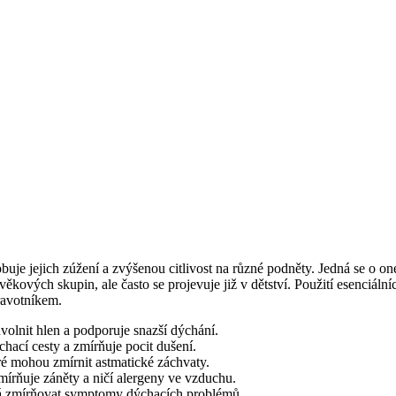
buje jejich zúžení a zvýšenou citlivost na různé podněty. Jedná se o o
 věkových skupin, ale často se projevuje již v dětství. Použití esenciá
ravotníkem.
volnit hlen a podporuje snazší dýchání.
chací cesty a zmírňuje pocit dušení.
eré mohou zmírnit astmatické záchvaty.
mírňuje záněty a ničí alergeny ve vzduchu.
á zmírňovat symptomy dýchacích problémů.