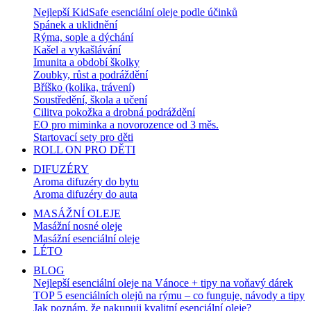
Nejlepší KidSafe esenciální oleje podle účinků
Spánek a uklidnění
Rýma, sople a dýchání
Kašel a vykašlávání
Imunita a období školky
Zoubky, růst a podráždění
Bříško (kolika, trávení)
Soustředění, škola a učení
Cilitva pokožka a drobná podráždění
EO pro miminka a novorozence od 3 měs.
Startovací sety pro děti
ROLL ON PRO DĚTI
DIFUZÉRY
Aroma difuzéry do bytu
Aroma difuzéry do auta
MASÁŽNÍ OLEJE
Masážní nosné oleje
Masážní esenciální oleje
LÉTO
BLOG
Nejlepší esenciální oleje na Vánoce + tipy na voňavý dárek
TOP 5 esenciálních olejů na rýmu – co funguje, návody a tipy
Jak poznám, že nakupuji kvalitní esenciální oleje?