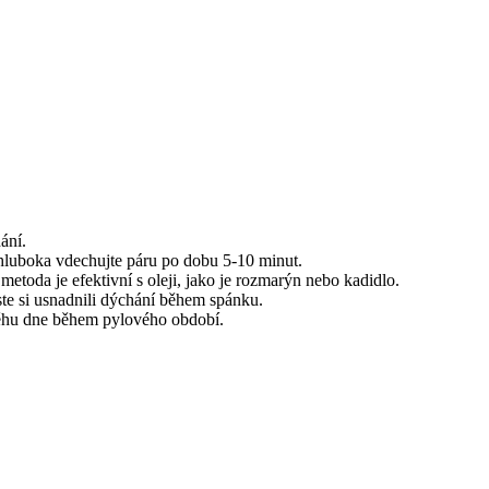
ání.
zhluboka vdechujte páru po dobu 5-10 minut.
etoda je efektivní s oleji, jako je rozmarýn nebo kadidlo.
yste si usnadnili dýchání během spánku.
ůběhu dne během pylového období.