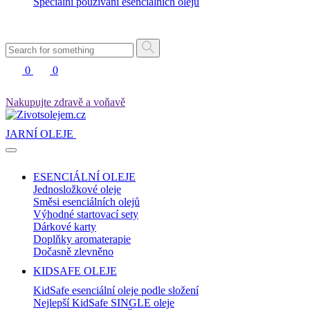
Speciální používání esenciálních olejů
0
0
Nakupujte zdravě a voňavě
JARNÍ OLEJE
ESENCIÁLNÍ OLEJE
Jednosložkové oleje
Směsi esenciálních olejů
Výhodné startovací sety
Dárkové karty
Doplňky aromaterapie
Dočasně zlevněno
KIDSAFE OLEJE
KidSafe esenciální oleje podle složení
Nejlepší KidSafe SINGLE oleje