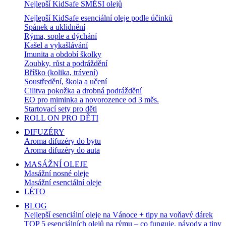
Nejlepší KidSafe SMĚSI olejů
Nejlepší KidSafe esenciální oleje podle účinků
Spánek a uklidnění
Rýma, sople a dýchání
Kašel a vykašlávání
Imunita a období školky
Zoubky, růst a podráždění
Bříško (kolika, trávení)
Soustředění, škola a učení
Cilitva pokožka a drobná podráždění
EO pro miminka a novorozence od 3 měs.
Startovací sety pro děti
ROLL ON PRO DĚTI
DIFUZÉRY
Aroma difuzéry do bytu
Aroma difuzéry do auta
MASÁŽNÍ OLEJE
Masážní nosné oleje
Masážní esenciální oleje
LÉTO
BLOG
Nejlepší esenciální oleje na Vánoce + tipy na voňavý dárek
TOP 5 esenciálních olejů na rýmu – co funguje, návody a tipy