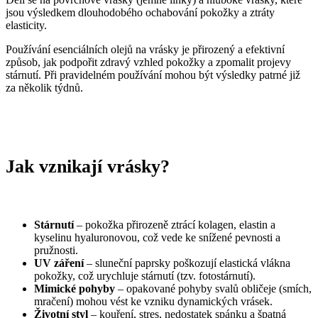
jsou výsledkem dlouhodobého ochabování pokožky a ztráty
elasticity.
Používání esenciálních olejů na vrásky je přirozený a efektivní
způsob, jak podpořit zdravý vzhled pokožky a zpomalit projevy
stárnutí. Při pravidelném používání mohou být výsledky patrné již
za několik týdnů.
Jak vznikají vrásky?
Stárnutí
– pokožka přirozeně ztrácí kolagen, elastin a
kyselinu hyaluronovou, což vede ke snížené pevnosti a
pružnosti.
UV záření
– sluneční paprsky poškozují elastická vlákna
pokožky, což urychluje stárnutí (tzv. fotostárnutí).
Mimické pohyby
– opakované pohyby svalů obličeje (smích,
mračení) mohou vést ke vzniku dynamických vrásek.
Životní styl
– kouření, stres, nedostatek spánku a špatná