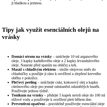
ji hladkou a jemnou.
Tipy jak využít esenciálních olejů na
vrásky
Domácí sérum na vrásky
– smíchejte 10 ml arganového
oleje, 3 kapky kadidlového oleje a 2 kapky levandulového
oleje. Naneste před spaním na obličej a krk.
Masáž s chladivým efektem
– uložte olejovou směs do
chladničky a použijte ji ráno k osvěžení a zlepšení krevního
oběhu v pokožce.
Pleťový peeling
– smíchejte cukr, kokosový olej a kapku
citrónového oleje pro jemné odstranění odumřelých buněk.
Používejte jednou týdně.
Tonikum na vrásky
– přidejte 5 kapek neroli oleje do 100 ml
růžové vody a používejte k osvěžení pleti během dne.
Preventivní opatření
– pravidelně používejte esenciální oleje