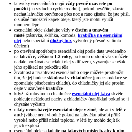
lahvičky esenciálních olejů
vždy pevně uzavřete po
použití
(na vzduchu rychle oxidují), pokud nevěříte, zkuste
nechat lahvičku otevřenou přes noc a ráno zjistíte, že jste přišli
o slušné množství kapek oleje, který jste mohli využít
mnohem lépe
esenciální oleje skladujte vždy
v čistém a tmavém
místě
(zásuvka, skříňka, komoda,
krabička na esenciální
olej
nebo speciální
úložný box
vytvořený přesně za tímto
účelem)
po otevření spotřebujte esenciální olej podle data uvedeného
na lahvičce, většinou
1-2 roky
, po tomto období však můžete
nadále používat esenciální olej v difuzéru, vyvarujte se však
jeho aplikací na pokožku těla
životnost a trvanlivost esenciálního oleje můžete prodloužit
tím, že jej budete
skladovat v chladničce
(proces oxidace se
zpomaluje působením chladu), do chladničky jej ale prosím
dejte v uzavřené
krabičce
když už mluvíme o chladničce
esenciální olej káva
skvěle
pohlcuje nežádoucí pachy z chladničky (například pokud se ji
chystáte vyčistit)
nikdy
nenechávejte esenciální oleje v zimě
, ale ani
v létě v
autě
(vůbec není vhodné pokud na lahvičku působí příliš
vysoká nebo příliš nízká teplota), v létě by mohlo dojít ik
jejich explozí
esenciální oleje skladujte
na takových místech, aby k nim