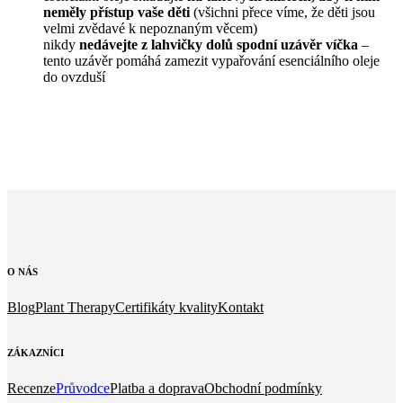
neměly přístup vaše děti
(všichni přece víme, že děti jsou
velmi zvědavé k nepoznaným věcem)
nikdy
nedávejte z lahvičky dolů spodní uzávěr víčka
–
tento uzávěr pomáhá zamezit vypařování esenciálního oleje
do ovzduší
O
NÁS
Blog
Plant Therapy
Certifikáty kvality
Kontakt
ZÁKAZNÍCI
Recenze
Průvodce
Platba a doprava
Obchodní podmínky