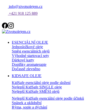
info@zivotsolejem.cz
+421 918 125 889
ESENCIÁLNÍ OLEJE
Jednosložkové oleje
Směsi esenciálních olejů
Výhodné startovací sety
Dárkové karty
Doplňky aromaterapie
Dočasně zlevněno
KIDSAFE OLEJE
KidSafe esenciální oleje podle složení
Nejlepší KidSafe SINGLE oleje
Nejlepší KidSafe SMĚSI olejů
Nejlepší KidSafe esenciální oleje podle účinků
Spánek a uklidnění
Rýma, sople a dýchání