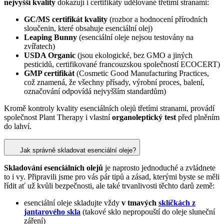
nejvyšší kvality
dokazují i certifikáty udělované třetími stranami:
GC/MS certifikát kvality
(rozbor a hodnocení přírodních
sloučenin, které obsahuje esenciální olej)
Leaping Bunny
(esenciální oleje nejsou testovány na
zvířatech)
USDA Organic
(jsou ekologické, bez GMO a jiných
pesticidů, certifikované francouzskou společností ECOCERT)
GMP certifikát
(Cosmetic Good Manufacturing Practices,
což znamená, že všechny přísady, výrobní proces, balení,
označování odpovídá nejvyšším standardům)
Kromě kontroly kvality esenciálních olejů třetími stranami, provádí
společnost Plant Therapy i vlastní
organoleptický test
před plněním
do lahví.
Jak správně skladovat esenciální oleje?
Skladování esenciálních olejů
je naprosto jednoduché a zvládnete
to i vy. Připravili jsme pro vás pár tipů a zásad, kterými byste se měli
řídit ať už kvůli bezpečnosti, ale také trvanlivosti těchto darů země:
esenciální oleje skladujte vždy
v tmavých
sklíčkách z
jantarového skla
(takové sklo nepropouští do oleje sluneční
záření)