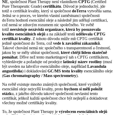
NE
, společnost Plant Therapy není vlastníkem
CPTG
(Certified
Pure Therapeutic Grade)
certifikátu
. Důvod je jednoduchý, jde
totiž o certifikát kvality, který si společnost
doTerra
vytvořila sama.
Jedná se o proces, ve kterém vlastní zaměstnanci společnosti
doTerra hodnotí esenciální oleje a následně jim udělují certifikaci,
což nemá se zdravým rozumem nic společného. Ve světě
totiž
neexistuje nezávislá organizace, která by posuzovala
kvalitu esenciálních olejů
a na základě testů
udělovala CPTG
certifikát kvality
. Z tohoto důvodu může mít CPTG certifikát
jedině společnost do Terra, což
vede k zavádění zákazníků
.
Takové chování nemá nic společného s transparentností a čestností,
jakou by se měly ubírat společnosti,
které chtějí lidem skutečně
pomáhat
. Dříve než tento marketingový tah s CPTG certifikátem,
vyhledávejte a požadujte od prodejce
latinský název rostliny
(musí
být uveden na lahvičce esenciálního oleje, například
Lavandula
angustifolia
) i dokladování
GC/MS testu kvality
esenciálního oleje
(
Gas chromatography / Mass spectrometry
).
Na světě existuje mnoho známých společností, které vyrábějí
esenciální oleje nejvyšší kvality, proto
bychom si měli položit
otázk
u, z jakého důvodu takové společnosti nevlastní tento
certifikát, jelikož každá společnost chce být nejlepší a dokladovat
všechny možné certifikáty kvality.
To, že společnost Plant Therapy je
výrobcem esenciálních olejů