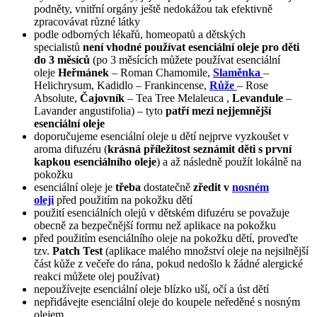
podněty, vnitřní orgány ještě nedokážou tak efektivně
zpracovávat různé látky
podle odborných lékařů, homeopatů a dětských
specialistů
není vhodné používat esenciální oleje pro děti
do 3 měsíců
(po 3 měsících můžete používat esenciální
oleje
Heřmánek
– Roman Chamomile,
Slaměnka
–
Helichrysum, Kadidlo – Frankincense,
Růže
– Rose
Absolute,
Čajovník
– Tea Tree Melaleuca ,
Levandule
–
Lavander angustifolia) – tyto
patří mezi nejjemnější
esenciální oleje
doporučujeme esenciální oleje u dětí nejprve vyzkoušet v
aroma difuzéru (
krásná příležitost seznámit děti s první
kapkou esenciálního oleje
) a až následně použít lokálně na
pokožku
esenciální oleje je
třeba
dostatečně
zředit v
nosném
oleji
před použitím na pokožku dětí
použití esenciálních olejů v dětském difuzéru se považuje
obecně za bezpečnější formu než aplikace na pokožku
před použitím esenciálního oleje na pokožku dětí, proveďte
tzv.
Patch Test
(aplikace malého množství oleje na nejsilnější
část kůže z večeře do rána, pokud nedošlo k žádné alergické
reakci můžete olej používat)
nepoužívejte esenciální oleje blízko uší, očí a úst dětí
nepřidávejte esenciální oleje do koupele neředěné s nosným
olejem