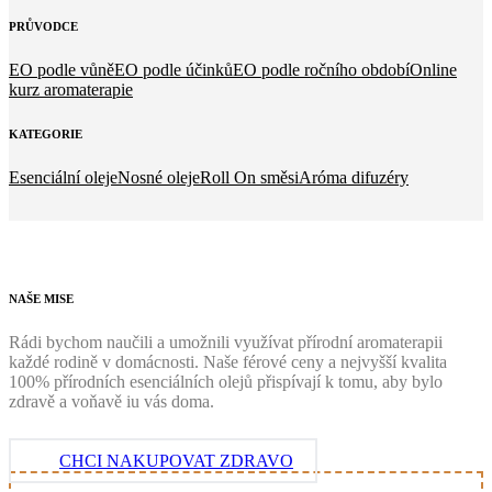
PRŮVODCE
EO podle vůně
EO podle účinků
EO podle ročního období
Online
kurz aromaterapie
KATEGORIE
Esenciální oleje
Nosné oleje
Roll On směsi
Aróma difuzéry
NAŠE
MISE
Rádi bychom naučili a umožnili využívat přírodní aromaterapii
každé rodině v domácnosti. Naše férové ceny a nejvyšší kvalita
100% přírodních esenciálních olejů přispívají k tomu, aby bylo
zdravě a voňavě iu vás doma.
CHCI NAKUPOVAT ZDRAVO