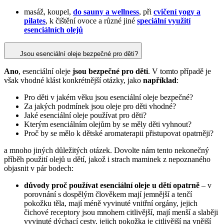
masáž, koupel,
do sauny a wellness
, při
cvičení yogy a
pilates
, k čištění ovoce a různé jiné
speciální využití
esenciálních olejů
Jsou esenciální oleje bezpečné pro děti?
Ano
, esenciální oleje
jsou bezpečné pro děti
. V tomto případě je
však vhodné klást konkrétnější otázky, jako
například
:
Pro děti v jakém věku jsou esenciální oleje bezpečné?
Za jakých podmínek jsou oleje pro děti vhodné?
Jaké esenciální oleje používat pro děti?
Kterým esenciálním olejům by se měly děti vyhnout?
Proč by se mělo k dětské aromaterapii přistupovat opatrněji?
a mnoho jiných důležitých otázek. Dovolte nám tento nekonečný
příběh použití olejů u dětí, jakož i strach maminek z nepoznaného
objasnit v pár bodech:
důvody proč používat esenciální oleje u dětí opatrně
– v
porovnání s dospělým člověkem mají jemnější a tenčí
pokožku těla, mají méně vyvinuté vnitřní orgány, jejich
čichové receptory jsou mnohem citlivější, mají menší a slaběji
vyvinuté dýchací cesty, jejich pokožka je citlivější na vnější