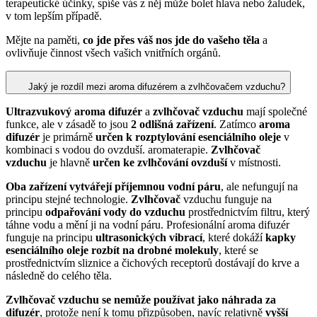
terapeutické účinky, spíše vás z něj může bolet hlava nebo žaludek,
v tom lepším případě.
Mějte na paměti,
co jde přes váš nos jde do vašeho těla
a
ovlivňuje činnost všech vašich vnitřních orgánů.
Jaký je rozdíl mezi aroma difuzérem a zvlhčovačem vzduchu?
Ultrazvukový aroma difuzér
a
zvlhčovač vzduchu
mají společné
funkce, ale v zásadě to jsou
2 odlišná zařízení
. Zatímco
aroma
difuzér
je primárně
určen k rozptylování esenciálního oleje
v
kombinaci s vodou do ovzduší. aromaterapie.
Zvlhčovač
vzduchu
je hlavně
určen ke zvlhčování ovzduší
v místnosti.
Oba zařízení vytvářejí příjemnou vodní páru
, ale nefungují na
principu stejné technologie.
Zvlhčovač
vzduchu funguje na
principu
odpařování vody do vzduchu
prostřednictvím filtru, který
táhne vodu a mění ji na vodní páru. Profesionální aroma difuzér
funguje na principu
ultrasonických vibrací
, které dokáží
kapky
esenciálního oleje rozbít na drobné molekuly
, které se
prostřednictvím sliznice a čichových receptorů dostávají do krve a
následně do celého těla.
Zvlhčovač vzduchu se nemůže používat jako náhrada za
difuzér
, protože není k tomu přizpůsoben, navíc relativně
vyšší