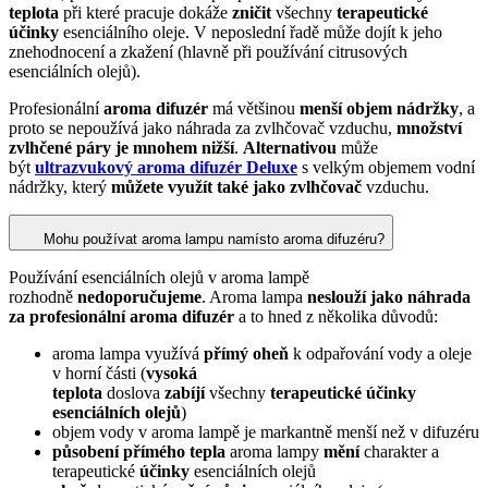
teplota
při které pracuje dokáže
zničit
všechny
terapeutické
účinky
esenciálního oleje. V neposlední řadě může dojít k jeho
znehodnocení a zkažení (hlavně při používání citrusových
esenciálních olejů).
Profesionální
aroma difuzér
má většinou
menší objem nádržky
, a
proto se nepoužívá jako náhrada za zvlhčovač vzduchu,
množství
zvlhčené páry je mnohem nižší
.
Alternativou
může
být
ultrazvukový aroma difuzér Deluxe
s velkým objemem vodní
nádržky, který
můžete využít také jako zvlhčovač
vzduchu.
Mohu používat aroma lampu namísto aroma difuzéru?
Používání esenciálních olejů v aroma lampě
rozhodně
nedoporučujeme
. Aroma lampa
neslouží jako náhrada
za profesionální aroma difuzér
a to hned z několika důvodů:
aroma lampa využívá
přímý oheň
k odpařování vody a oleje
v horní části (
vysoká
teplota
doslova
zabíjí
všechny
terapeutické účinky
esenciálních olejů
)
objem vody v aroma lampě je markantně menší než v difuzéru
působení přímého tepla
aroma lampy
mění
charakter a
terapeutické
účinky
esenciálních olejů