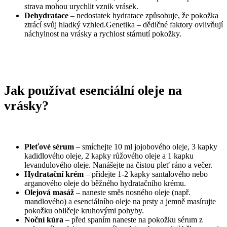
strava mohou urychlit vznik vrásek.
Dehydratace
– nedostatek hydratace způsobuje, že pokožka
ztrácí svůj hladký vzhled.Genetika – dědičné faktory ovlivňují
náchylnost na vrásky a rychlost stárnutí pokožky.
Jak používat esenciální oleje na
vrásky?
Pleťové sérum
– smíchejte 10 ml jojobového oleje, 3 kapky
kadidlového oleje, 2 kapky růžového oleje a 1 kapku
levandulového oleje. Nanášejte na čistou pleť ráno a večer.
Hydratační krém
– přidejte 1-2 kapky santalového nebo
arganového oleje do běžného hydratačního krému.
Olejová masáž
– naneste směs nosného oleje (např.
mandlového) a esenciálního oleje na prsty a jemně masírujte
pokožku obličeje kruhovými pohyby.
Noční kúra
– před spaním naneste na pokožku sérum z