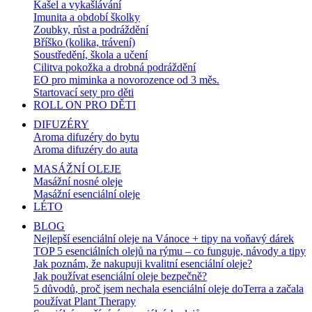
Kašel a vykašlávání
Imunita a období školky
Zoubky, růst a podráždění
Bříško (kolika, trávení)
Soustředění, škola a učení
Cilitva pokožka a drobná podráždění
EO pro miminka a novorozence od 3 měs.
Startovací sety pro děti
ROLL ON PRO DĚTI
DIFUZÉRY
Aroma difuzéry do bytu
Aroma difuzéry do auta
MASÁŽNÍ OLEJE
Masážní nosné oleje
Masážní esenciální oleje
LÉTO
BLOG
Nejlepší esenciální oleje na Vánoce + tipy na voňavý dárek
TOP 5 esenciálních olejů na rýmu – co funguje, návody a tipy
Jak poznám, že nakupuji kvalitní esenciální oleje?
Jak používat esenciální oleje bezpečně?
5 důvodů, proč jsem nechala esenciální oleje doTerra a začala
používat Plant Therapy