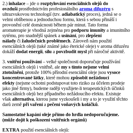
2.)
inhalace
– jde o
rozptylování esenciálních olejů do
ovzduší
prostřednictvím profesionálního
aroma difuzéru
s
ultrazvukovou technologií (tzv.
adiabatický
proces), jedná se o
velmi oblíbenou a jednoduchou formu, která s sebou přináší i
provonění celé domácnosti během pár minut. Tato forma
aromaterapie je vhodná zejména pro
podporu imunity
a imunitního
sytému, pro snadnější spánek a
usínání
, pro
zlepšení
nálady
či
žaludečních problémech
. Zároveň nám použití
esenciálních olejů (také známé jako éterické oleje) v aroma difuzéru
dokáží
dodat energii
,
sílu
a
povzbudit mysl
při náročné aktivitě.
3.
vnitřní používání
– velké společnosti doporučuje používání
esenciálních olejů i vnitřně, ale
my s tímto nejsme velmi
ztotožněni
, protože 100% přírodní esenciální oleje jsou
vysoce
koncentrované látky
, které mohou
způsobit nežádoucí
efekty
(nejsme ochotni podstupovat toto riziko za účelem prodeje
jako jiné firmy), budeme raději využijete-li terapeutických účinků
esenciálních olejů bez případného nežádoucího efektu. Existuje
však
alternativa
, kterou jsme vyzkoušeli i my a to je využití těchto
darů země
při vaření
a
pečení voňavých koláčků
.
Samostatné kapání oleje přímo do hrdla nedoporučujeme.
(může dojít k poškození vnitřních orgánů)
EXTRA
použití esenciálních olejů: