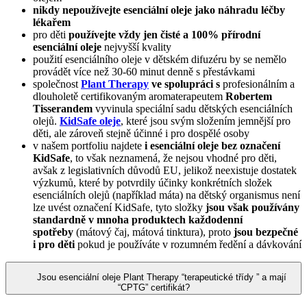
nikdy nepoužívejte esenciální oleje jako náhradu léčby
lékařem
pro děti
používejte vždy jen čisté a 100% přírodní
esenciální oleje
nejvyšší kvality
použití esenciálního oleje v dětském difuzéru by se nemělo
provádět více než 30-60 minut denně s přestávkami
společnost
Plant Therapy
ve spolupráci s
profesionálním a
dlouholetě certifikovaným aromaterapeutem
Robertem
Tisserandem
vyvinula speciální sadu dětských esenciálních
olejů.
KidSafe oleje
, které jsou svým složením jemnější pro
děti, ale zároveň stejně účinné i pro dospělé osoby
v našem portfoliu najdete
i esenciální oleje bez označení
KidSafe
, to však neznamená, že nejsou vhodné pro děti,
avšak z legislativních důvodů EU, jelikož neexistuje dostatek
výzkumů, které by potvrdily účinky konkrétních složek
esenciálních olejů (například máta) na dětský organismus není
lze uvést označení KidSafe, tyto složky
jsou však používány
standardně v mnoha produktech každodenní
spotřeby
(mátový čaj, mátová tinktura), proto
jsou bezpečné
i pro děti
pokud je používáte v rozumném ředění a dávkování
Jsou esenciální oleje Plant Therapy “terapeutické třídy ” a mají
“CPTG” certifikát?