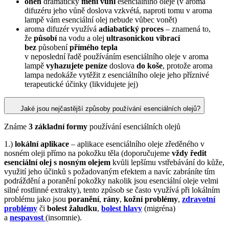
oheň
dramatický
mění vůni
esenciálního oleje (v aroma
difuzéru jeho vůně doslova vzkvétá, naproti tomu v aroma
lampě vám esenciální olej nebude vůbec vonět)
aroma difuzér využívá
adiabatický proces
– znamená to,
že
působí
na vodu a olej
ultrasonickou vibrací
bez
působení
přímého tepla
v neposlední řadě používáním esenciálního oleje v aroma
lampě
vyhazujete peníze
doslova
do koše
, protože aroma
lampa nedokáže vytěžit z esenciálního oleje jeho příznivé
terapeutické účinky (likvidujete jej)
Jaké jsou nejčastější způsoby používání esenciálních olejů?
Známe
3 základní formy
používání esenciálních olejů
1.)
lokální aplikace
– aplikace esenciálního oleje zředěného v
nosném oleji přímo na pokožku těla (doporučujeme
vždy ředit
esenciální olej s nosným olejem
kvůli lepšímu vstřebávání do kůže,
využití jeho účinků s požadovaným efektem a navíc zabráníte tím
podráždění a poranění pokožky nakolik jsou esenciální oleje velmi
silné rostlinné extrakty), tento způsob se často využívá při lokálním
problému jako jsou
poranění
,
rány
,
kožní problémy
,
zdravotní
problémy
či
bolest žaludku
,
bolest hlavy
(migréna)
a
nespavost
(insomnie).