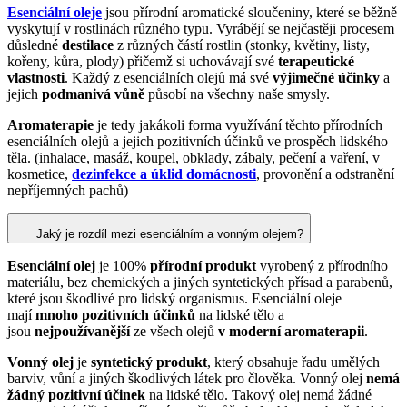
Esenciální oleje
jsou přírodní aromatické sloučeniny, které se běžně
vyskytují v rostlinách různého typu. Vyrábějí se nejčastěji procesem
důsledné
destilace
z různých částí rostlin (stonky, květiny, listy,
kořeny, kůra, plody) přičemž si uchovávají své
terapeutické
vlastnosti
. Každý z esenciálních olejů má své
výjimečné účinky
a
jejich
podmanivá vůně
působí na všechny naše smysly.
Aromaterapie
je tedy jakákoli forma využívání těchto přírodních
esenciálních olejů a jejich pozitivních účinků ve prospěch lidského
těla. (inhalace, masáž, koupel, obklady, zábaly, pečení a vaření, v
kosmetice,
dezinfekce a úklid domácnosti
, provonění a odstranění
nepříjemných pachů)
Jaký je rozdíl mezi esenciálním a vonným olejem?
Esenciální olej
je 100%
přírodní produkt
vyrobený z přírodního
materiálu, bez chemických a jiných syntetických přísad a parabenů,
které jsou škodlivé pro lidský organismus. Esenciální oleje
mají
mnoho pozitivních účinků
na lidské tělo a
jsou
nejpoužívanější
ze všech olejů
v moderní aromaterapii
.
Vonný olej
je
syntetický produkt
, který obsahuje řadu umělých
barviv, vůní a jiných škodlivých látek pro člověka. Vonný olej
nemá
žádný pozitivní účinek
na lidské tělo. Takový olej nemá žádné