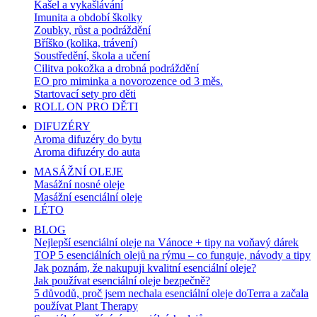
Kašel a vykašlávání
Imunita a období školky
Zoubky, růst a podráždění
Bříško (kolika, trávení)
Soustředění, škola a učení
Cilitva pokožka a drobná podráždění
EO pro miminka a novorozence od 3 měs.
Startovací sety pro děti
ROLL ON PRO DĚTI
DIFUZÉRY
Aroma difuzéry do bytu
Aroma difuzéry do auta
MASÁŽNÍ OLEJE
Masážní nosné oleje
Masážní esenciální oleje
LÉTO
BLOG
Nejlepší esenciální oleje na Vánoce + tipy na voňavý dárek
TOP 5 esenciálních olejů na rýmu – co funguje, návody a tipy
Jak poznám, že nakupuji kvalitní esenciální oleje?
Jak používat esenciální oleje bezpečně?
5 důvodů, proč jsem nechala esenciální oleje doTerra a začala
používat Plant Therapy