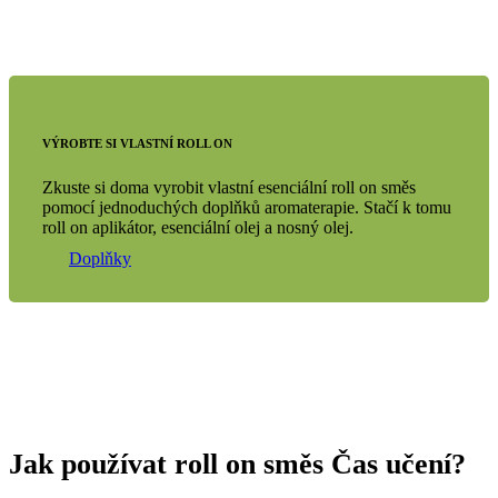
VÝROBTE SI VLASTNÍ ROLL ON
Zkuste si doma vyrobit vlastní esenciální roll on směs
pomocí jednoduchých doplňků aromaterapie. Stačí k tomu
roll on aplikátor, esenciální olej a nosný olej.
Doplňky
Jak používat roll on směs Čas učení?