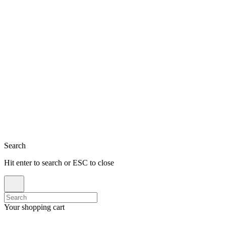
Close
Search
Hit enter to search or ESC to close
Search
for:
Your shopping cart