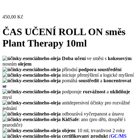
450,00
Kč
ČAS UČENÍ ROLL ON směs
Plant Therapy 10ml
Doba učení
ve směsi s
kokosovým
nosním
olejem
přírodní
podpora soustředění
iniciuje přemýšlení a logické myšlení
pomáhá
soustředit
a
koncentrovat
se
podporuje
rozvážnost
a
uklidňuje
mysl
antidepresivní účinky pro rozvážné
jednání
odbourává vyčerpanost a únavu
KidSafe
: ano (pro děti, dospělé i
prarodiče)
objem
: 10 ml, trvanlivost 2 roky
certifikovaný produkt
(
GC/MS