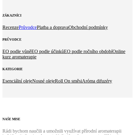
ZÁKAZNÍCI
Recenze
Průvodce
Platba a doprava
Obchodní podmínky
PRŮVODCE
EO podle vůně
EO podle účinků
EO podle ročního období
Online
kurz aromaterapie
KATEGORIE
Esenciální oleje
Nosné oleje
Roll On směsi
Aróma difuzéry
NAŠE
MISE
Rádi bychom naučili a umožnili využívat přírodní aromaterapii