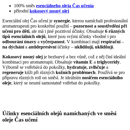
100% směs
esenciálneho oleja Čas učenia
přírodní
kokosový nosný olej
Esenciální olej Čas učení je
synergie
, kterou namíchali profesionální
aromaterapeuti pro konkrétní použití –
pozornost a soustředění při
učení pro děti
, ale má i jiné pozitivní účinky. Obsahuje
6 různých
tipů esenciálních olejů
, které jsou svými účinky vhodné i pro
odbourání únavy
a
vyčerpanost
. V kombinaci mají
respirační
–
na dýchání
a
antidepresivní
účinky –
uklidňují, uklidňují
.
Kokosový nosný olej
je bezbarvý a bez vůně, což z něj činí ideální
kombinaci pro aromaterapii. Obsahuje
vitamín E
a
triglyceridy
.
Výborně se vstřebává do pokožky,
hydratuje, zvlhčuje
a
regeneruje
kůži při různých
kožních problémech
. Používá se pro
přípravu různých roll on směsí. Je ideálním
nosičem esenciálního
oleje
, který se neumí samostatně vstřebat do pokožky.
Účinky esenciálních olejů namíchaných ve směsi
oleje Čas učení