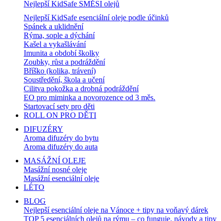
Nejlepší KidSafe SMĚSI olejů
Nejlepší KidSafe esenciální oleje podle účinků
Spánek a uklidnění
Rýma, sople a dýchání
Kašel a vykašlávání
Imunita a období školky
Zoubky, růst a podráždění
Bříško (kolika, trávení)
Soustředění, škola a učení
Cilitva pokožka a drobná podráždění
EO pro miminka a novorozence od 3 měs.
Startovací sety pro děti
ROLL ON PRO DĚTI
DIFUZÉRY
Aroma difuzéry do bytu
Aroma difuzéry do auta
MASÁŽNÍ OLEJE
Masážní nosné oleje
Masážní esenciální oleje
LÉTO
BLOG
Nejlepší esenciální oleje na Vánoce + tipy na voňavý dárek
TOP 5 esenciálních olejů na rýmu – co funguje, návody a tipy