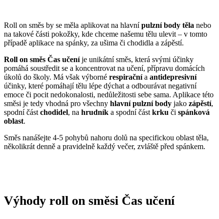
Roll on směs by se měla aplikovat na hlavní
pulzní body těla
nebo
na takové části pokožky, kde chceme našemu tělu ulevit – v tomto
případě aplikace na spánky, za ušima či chodidla a zápěstí.
Roll on směs Čas učení
je unikátní směs, která svými účinky
pomáhá soustředit se a koncentrovat na učení, přípravu domácích
úkolů do školy. Má však výborné
respirační
a
antidepresivní
účinky, které pomáhají tělu lépe dýchat a odbourávat negativní
emoce či pocit nedokonalosti, nedůležitosti sebe sama. Aplikace této
směsi je tedy vhodná pro všechny
hlavní pulzní body
jako
zápěstí
,
spodní část
chodidel
, na
hrudník
a spodní část
krku
či
spánková
oblast
.
Směs nanášejte 4-5 pohybů nahoru dolů na specifickou oblast těla,
několikrát denně a pravidelně každý večer, zvláště před spánkem.
Výhody roll on směsi Čas učení