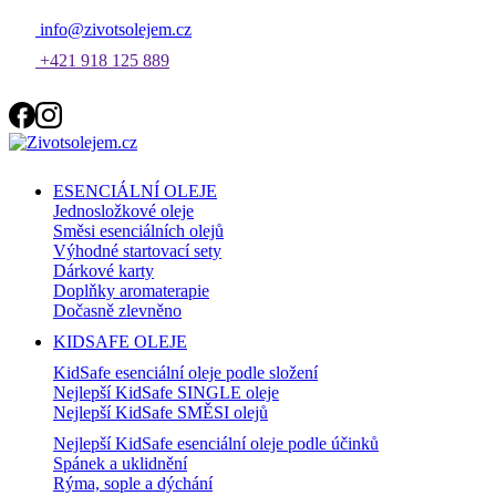
info@zivotsolejem.cz
+421 918 125 889
ESENCIÁLNÍ OLEJE
Jednosložkové oleje
Směsi esenciálních olejů
Výhodné startovací sety
Dárkové karty
Doplňky aromaterapie
Dočasně zlevněno
KIDSAFE OLEJE
KidSafe esenciální oleje podle složení
Nejlepší KidSafe SINGLE oleje
Nejlepší KidSafe SMĚSI olejů
Nejlepší KidSafe esenciální oleje podle účinků
Spánek a uklidnění
Rýma, sople a dýchání