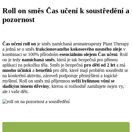
Roll on směs Čas učení k soustředění a
pozornost
Čas učení roll on
je směs namíchaná aromaterapeuty Plant Therapy
a jedná se o směs
frakcionovaného kokosového nosného oleje
v
kombinaci se 100% přírodním
esenciálním olejem Čas učení
. Roll
on je tedy
namíchaná směs
, která je tak bezpečná pro přímou
aplikaci na pokožku těla. Směs je bezpečná
pro děti od 2 let
a má
mnoho účinků
a
benefitů
pro děti, které mají problém soustředit se
na konkrétní aktivitu, zároveň podporuje přemýšlení a logické
myšlení. Roll on směs má příjemnou
svěží bylinnou vůni se
sladkým tónem dřeviny
, kterou si rozhodně zamilujete nejen vy,
ale i vaše děti.