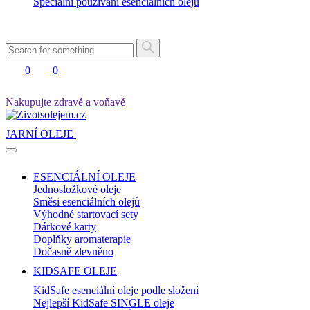
Speciální používání esenciálních olejů
0
0
Nakupujte zdravě a voňavě
JARNÍ OLEJE
ESENCIÁLNÍ OLEJE
Jednosložkové oleje
Směsi esenciálních olejů
Výhodné startovací sety
Dárkové karty
Doplňky aromaterapie
Dočasně zlevněno
KIDSAFE OLEJE
KidSafe esenciální oleje podle složení
Nejlepší KidSafe SINGLE oleje