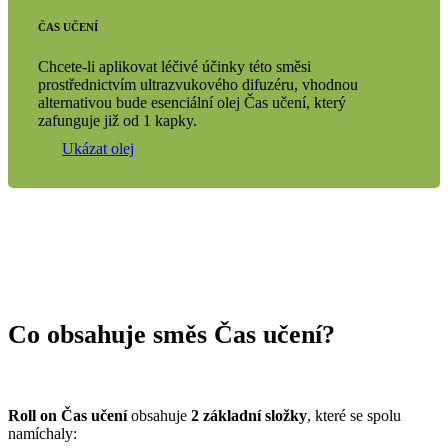
ČAS UČENÍ
Chcete-li aplikovat léčivé účinky této směsi
prostřednictvím ultrazvukového difuzéru, vhodnou
alternativou bude esenciální olej Čas učení, který
zafunguje již od 1 kapky.
Ukázat olej
Co obsahuje směs Čas učení?
Roll on Čas učení
obsahuje
2 základní složky
, které se spolu
namíchaly: