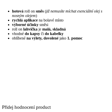
hotová
roll on
směs
(
již nemusíte míchat esenciální olej s
nosným olejem
)
rychlá aplikace
na bolavé místo
výborné účinky
směsi
roll on
lahvička
je
malá, skladná
vhodné
do kapsy
či
do kabelky
oblíbené
na výlety, dovolené
jako
1. pomoc
Přidej hodnocení product