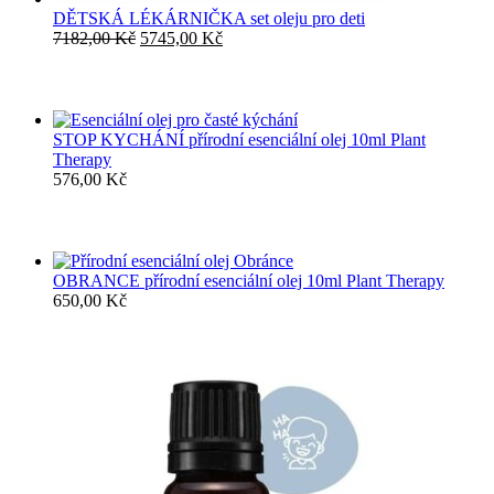
DĚTSKÁ LÉKÁRNIČKA set oleju pro deti
Původní
Aktuální
7182,00
Kč
5745,00
Kč
cena
cena
byla:
je:
7182,00 Kč.
5745,00 Kč.
STOP KYCHÁNÍ přírodní esenciální olej 10ml Plant
Therapy
576,00
Kč
OBRANCE přírodní esenciální olej 10ml Plant Therapy
650,00
Kč