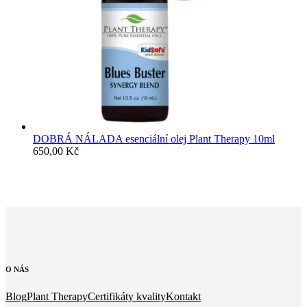
DOBRÁ NÁLADA esenciální olej Plant Therapy 10ml
650,00
Kč
O
NÁS
Blog
Plant Therapy
Certifikáty kvality
Kontakt