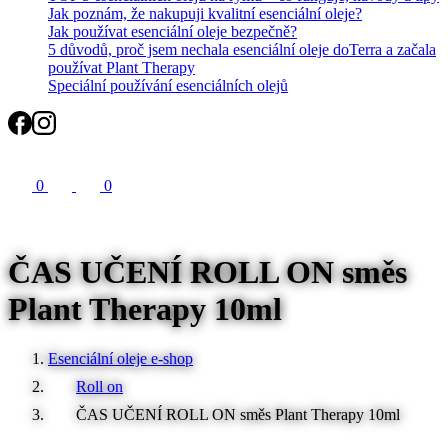
Jak poznám, že nakupuji kvalitní esenciální oleje?
Jak používat esenciální oleje bezpečně?
5 důvodů, proč jsem nechala esenciální oleje doTerra a začala
používat Plant Therapy
Speciální používání esenciálních olejů
Search
0
0
ČAS UČENÍ ROLL ON směs
Plant Therapy 10ml
Esenciální oleje e-shop
Roll on
ČAS UČENÍ ROLL ON směs Plant Therapy 10ml