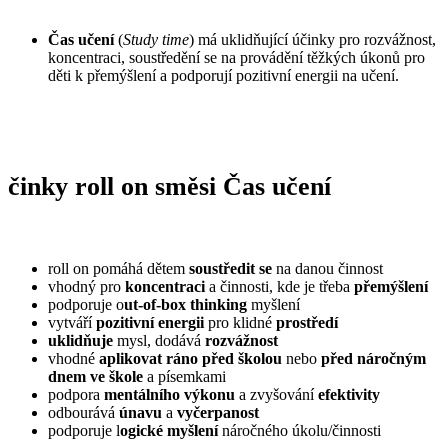
Čas učení
(
Study time
) má uklidňující účinky pro rozvážnost,
koncentraci, soustředění se na provádění těžkých úkonů pro
děti k přemýšlení a podporují pozitivní energii na učení.
činky roll on směsi Čas učení
roll on pomáhá dětem
soustředit se
na danou činnost
vhodný pro
koncentraci
a činnosti, kde je třeba
přemýšlení
podporuje o
ut-of-box thinking
myšlení
vytváří
pozitivní energii
pro klidné
prostředí
uklidňuje
mysl, dodává
rozvážnost
vhodné
aplikovat ráno před školou
nebo
před náročným
dnem ve škole
a písemkami
podpora
mentálního výkonu
a zvyšování
efektivity
odbourává
únavu
a
vyčerpanost
podporuje l
ogické myšlení
náročného úkolu/činnosti