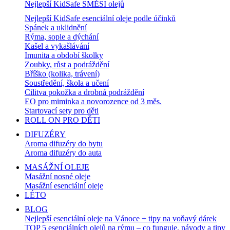
Nejlepší KidSafe SMĚSI olejů
Nejlepší KidSafe esenciální oleje podle účinků
Spánek a uklidnění
Rýma, sople a dýchání
Kašel a vykašlávání
Imunita a období školky
Zoubky, růst a podráždění
Bříško (kolika, trávení)
Soustředění, škola a učení
Cilitva pokožka a drobná podráždění
EO pro miminka a novorozence od 3 měs.
Startovací sety pro děti
ROLL ON PRO DĚTI
DIFUZÉRY
Aroma difuzéry do bytu
Aroma difuzéry do auta
MASÁŽNÍ OLEJE
Masážní nosné oleje
Masážní esenciální oleje
LÉTO
BLOG
Nejlepší esenciální oleje na Vánoce + tipy na voňavý dárek
TOP 5 esenciálních olejů na rýmu – co funguje, návody a tipy