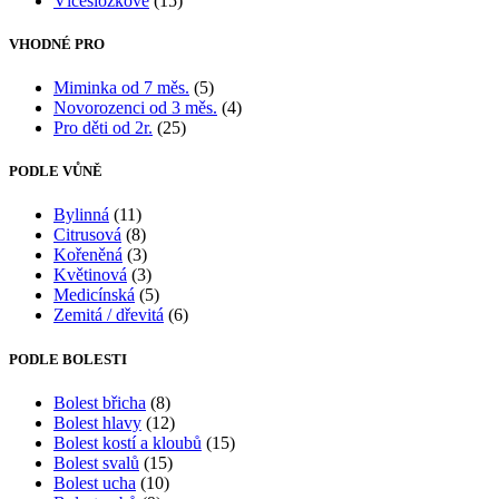
Vícesložkové
(15)
VHODNÉ PRO
Miminka od 7 měs.
(5)
Novorozenci od 3 měs.
(4)
Pro děti od 2r.
(25)
PODLE VŮNĚ
Bylinná
(11)
Citrusová
(8)
Kořeněná
(3)
Květinová
(3)
Medicínská
(5)
Zemitá / dřevitá
(6)
PODLE BOLESTI
Bolest břicha
(8)
Bolest hlavy
(12)
Bolest kostí a kloubů
(15)
Bolest svalů
(15)
Bolest ucha
(10)