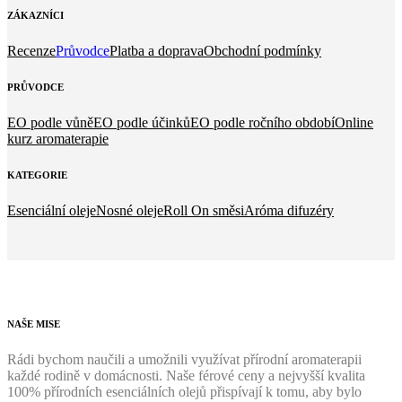
ZÁKAZNÍCI
Recenze
Průvodce
Platba a doprava
Obchodní podmínky
PRŮVODCE
EO podle vůně
EO podle účinků
EO podle ročního období
Online
kurz aromaterapie
KATEGORIE
Esenciální oleje
Nosné oleje
Roll On směsi
Aróma difuzéry
NAŠE
MISE
Rádi bychom naučili a umožnili využívat přírodní aromaterapii
každé rodině v domácnosti. Naše férové ceny a nejvyšší kvalita
100% přírodních esenciálních olejů přispívají k tomu, aby bylo