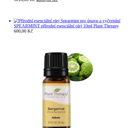
cena
cena
byla:
je:
5018,00 Kč.
4000,00 Kč.
SPEARMINT přírodní esenciální olej 10ml Plant Therapy
600,00
Kč