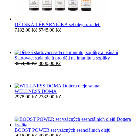
DĚTSKÁ LÉKÁRNIČKA set oleju pro deti
Původní
Aktuální
7182,00
Kč
5745,00
Kč
cena
cena
byla:
je:
7182,00 Kč.
5745,00 Kč.
Startovací sada olejů pro děti na imunitu a soplíky
Původní
Aktuální
3554,00
Kč
3000,00
Kč
cena
cena
byla:
je:
3554,00 Kč.
3000,00 Kč.
WELLNESS DOMA
Původní
Aktuální
2978,00
Kč
2382,00
Kč
cena
cena
byla:
je:
2978,00 Kč.
2382,00 Kč.
BOOST POWER set vzácných esenciálních olejů
Původní
Aktuální
5018,00
Kč
4000,00
Kč