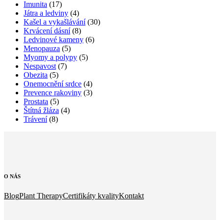
Imunita
(17)
Játra a ledviny
(4)
Kašel a vykašlávání
(30)
Krvácení dásní
(8)
Ledvinové kameny
(6)
Menopauza
(5)
Myomy a polypy
(5)
Nespavost
(7)
Obezita
(5)
Onemocnění srdce
(4)
Prevence rakoviny
(3)
Prostata
(5)
Štítná žláza
(4)
Trávení
(8)
O
NÁS
Blog
Plant Therapy
Certifikáty kvality
Kontakt