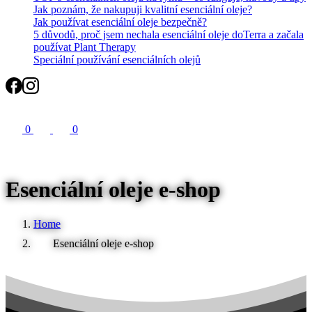
Jak poznám, že nakupuji kvalitní esenciální oleje?
Jak používat esenciální oleje bezpečně?
5 důvodů, proč jsem nechala esenciální oleje doTerra a začala
používat Plant Therapy
Speciální používání esenciálních olejů
Search
0
0
Esenciální oleje e-shop
Home
Esenciální oleje e-shop