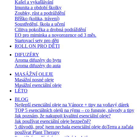
Kašel a vykašlávání
Imunita a období školky
Zoubky, růst a podráždění
Bříško (kolika, trávení)
Soustředění, škola a učení
Cilitva pokožka a drobná podráždění
EO pro miminka a novorozence od 3 měs.
Startovací sety pro děti
ROLL ON PRO DĚTI
DIFUZÉRY
Aroma difuzéry do bytu
Aroma difuzéry do auta
MASÁŽNÍ OLEJE
Masážní nosné oleje
Masážní esenciální oleje
LÉTO
BLOG
Nejlepší esenciální oleje na Vánoce + tipy na voňavý dárek
TOP 5 esenciálních olejů na rýmu – co funguje, návody a tipy
Jak poznám, že nakupuji kvalitní esenciální oleje?
Jak používat esenciální oleje bezpečně?
5 důvodů, proč jsem nechala esenciální oleje doTerra a začala
používat Plant Therapy