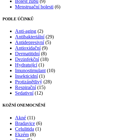
Bolest zubů
(9)
Menstruační bolesti
(6)
PODLE ÚČINKŮ
Anti-aging
(2)
Antibakteriální
(29)
Antidepresivní
(5)
Antioxidační
(9)
Dermatitidní
(8)
Dezinfekční
(18)
Hydratující
(1)
Imunostimulant
(10)
Insekticidní
(1)
Protizánětlivý
(28)
Respirační
(15)
Sedativní
(12)
KOŽNÍ ONEMOCNĚNÍ
Akné
(11)
Bradavice
(6)
Celulitida
(1)
Ekzém
(8)