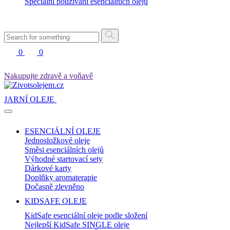
Speciální používání esenciálních olejů
0
0
Nakupujte zdravě a voňavě
JARNÍ OLEJE
ESENCIÁLNÍ OLEJE
Jednosložkové oleje
Směsi esenciálních olejů
Výhodné startovací sety
Dárkové karty
Doplňky aromaterapie
Dočasně zlevněno
KIDSAFE OLEJE
KidSafe esenciální oleje podle složení
Nejlepší KidSafe SINGLE oleje