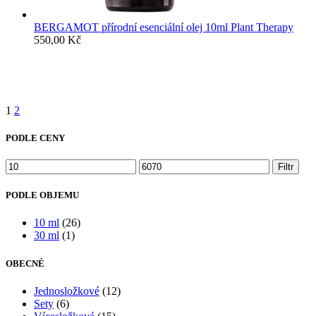
BERGAMOT přírodní esenciální olej 10ml Plant Therapy
550,00
Kč
1
2
PODLE CENY
Minimální
Maximální
Filtr
cena
cena
PODLE OBJEMU
10 ml
(26)
30 ml
(1)
OBECNÉ
Jednosložkové
(12)
Sety
(6)