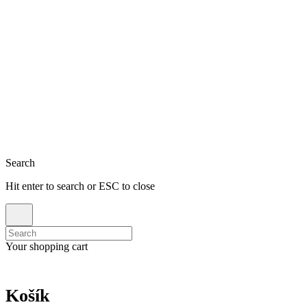
Close
Search
Hit enter to search or ESC to close
Search
for:
Your shopping cart
Košík