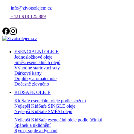
info@zivotsolejem.cz
+421 918 125 889
ESENCIÁLNÍ OLEJE
Jednosložkové oleje
Směsi esenciálních olejů
Výhodné startovací sety
Dárkové karty
Doplňky aromaterapie
Dočasně zlevněno
KIDSAFE OLEJE
KidSafe esenciální oleje podle složení
Nejlepší KidSafe SINGLE oleje
Nejlepší KidSafe SMĚSI olejů
Nejlepší KidSafe esenciální oleje podle účinků
Spánek a uklidnění
Rýma, sople a dýchání