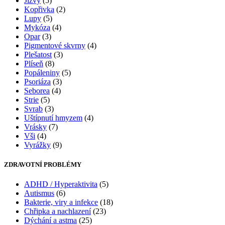
Jizvy
(5)
Kopřivka
(2)
Lupy
(5)
Mykóza
(4)
Opar
(3)
Pigmentové skvrny
(4)
Plešatost
(3)
Plíseň
(8)
Popáleniny
(5)
Psoriáza
(3)
Seborea
(4)
Strie
(5)
Svrab
(3)
Uštípnutí hmyzem
(4)
Vrásky
(7)
Vši
(4)
Vyrážky
(9)
ZDRAVOTNÍ PROBLÉMY
ADHD / Hyperaktivita
(5)
Autismus
(6)
Bakterie, viry a infekce
(18)
Chřipka a nachlazení
(23)
Dýchání a astma
(25)