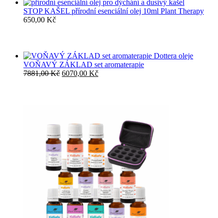
STOP KAŠEL přírodní esenciální olej 10ml Plant Therapy
650,00
Kč
VOŇAVÝ ZÁKLAD set aromaterapie
Původní
Aktuální
7881,00
Kč
6070,00
Kč
cena
cena
byla:
je:
7881,00 Kč.
6070,00 Kč.