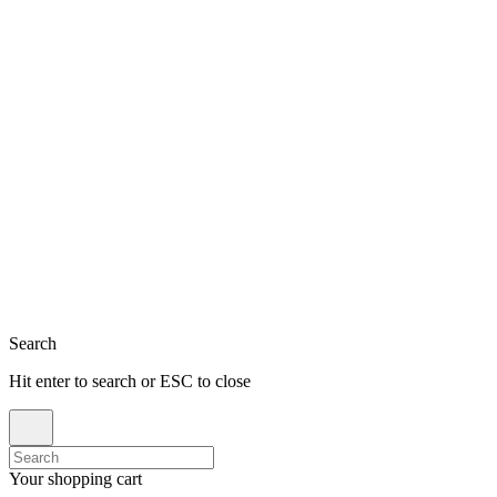
Close
Search
Hit enter to search or ESC to close
Search
for:
Your shopping cart