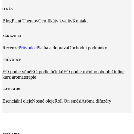
O
NÁS
Blog
Plant Therapy
Certifikáty kvality
Kontakt
ZÁKAZNÍCI
Recenze
Průvodce
Platba a doprava
Obchodní podmínky
PRŮVODCE
EO podle vůně
EO podle účinků
EO podle ročního období
Online
kurz aromaterapie
KATEGORIE
Esenciální oleje
Nosné oleje
Roll On směsi
Aróma difuzéry