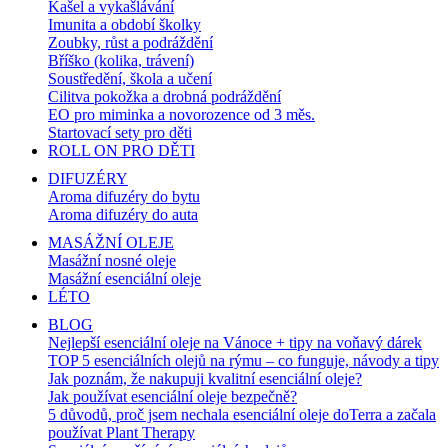
Kašel a vykašlávání
Imunita a období školky
Zoubky, růst a podráždění
Bříško (kolika, trávení)
Soustředění, škola a učení
Cilitva pokožka a drobná podráždění
EO pro miminka a novorozence od 3 měs.
Startovací sety pro děti
ROLL ON PRO DĚTI
DIFUZÉRY
Aroma difuzéry do bytu
Aroma difuzéry do auta
MASÁŽNÍ OLEJE
Masážní nosné oleje
Masážní esenciální oleje
LÉTO
BLOG
Nejlepší esenciální oleje na Vánoce + tipy na voňavý dárek
TOP 5 esenciálních olejů na rýmu – co funguje, návody a tipy
Jak poznám, že nakupuji kvalitní esenciální oleje?
Jak používat esenciální oleje bezpečně?
5 důvodů, proč jsem nechala esenciální oleje doTerra a začala
používat Plant Therapy