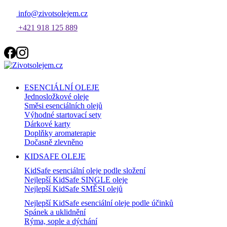
info@zivotsolejem.cz
+421 918 125 889
ESENCIÁLNÍ OLEJE
Jednosložkové oleje
Směsi esenciálních olejů
Výhodné startovací sety
Dárkové karty
Doplňky aromaterapie
Dočasně zlevněno
KIDSAFE OLEJE
KidSafe esenciální oleje podle složení
Nejlepší KidSafe SINGLE oleje
Nejlepší KidSafe SMĚSI olejů
Nejlepší KidSafe esenciální oleje podle účinků
Spánek a uklidnění
Rýma, sople a dýchání