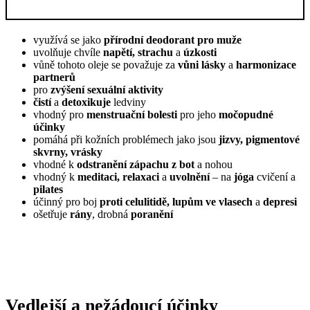
využívá se jako
přírodní deodorant pro muže
uvolňuje chvíle
napětí, strachu
a
úzkosti
vůně tohoto oleje se považuje za
vůni lásky
a
harmonizace
partnerů
pro
zvýšení sexuální aktivity
čistí
a
detoxikuje
ledviny
vhodný pro
menstruační bolesti
pro jeho
močopudné
účinky
pomáhá při kožních problémech jako jsou
jizvy, pigmentové
skvrny, vrásky
vhodné k
odstranění zápachu z bot
a nohou
vhodný k
meditaci, relaxaci
a
uvolnění
– na
jóga
cvičení a
pilates
účinný pro boj
proti celulitidě, lupům ve vlasech
a
depresi
ošetřuje
rány
, drobná
poranění
Vedlejší a nežádoucí účinky