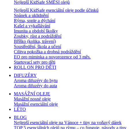
Nejlepší KidSafe SMĚSI olejů
Nejlepší KidSafe esenciální oleje podle účinků
Spánek a uklidnění
Rýma, sople a dýchání
Kašel a vykašlávání
Imunita a období školky
Zoubky, růst a podráždění
Bříško (kolika, trávení)
Soustředění, škola a učení
Cilitva pokožka a drobná podráždění
EO pro miminka a novorozence od 3 měs.
Startovací sety pro děti
ROLL ON PRO DĚTI
DIFUZÉRY
Aroma difuzéry do bytu
Aroma difuzéry do auta
MASÁŽNÍ OLEJE
Masážní nosné oleje
Masážní esenciální oleje
LÉTO
BLOG
Nejlepší esenciální oleje na Vánoce + tipy na voňavý dárek
TOP 5 esenciálních olejů na rýmu – co funguje, návody a tipy