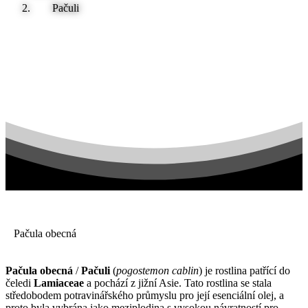
Pačuli
Pačula obecná
Pačula obecná
/
Pačuli
(
pogostemon cablin
) je rostlina patřící do
čeledi
Lamiaceae
a pochází z jižní Asie. Tato rostlina se stala
středobodem potravinářského průmyslu pro její esenciální olej, a
proto byla vybrána jako meziplodina s vysokou návratností pro