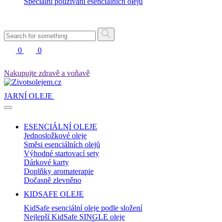
Speciální používání esenciálních olejů
0
0
Nakupujte zdravě a voňavě
JARNÍ OLEJE
ESENCIÁLNÍ OLEJE
Jednosložkové oleje
Směsi esenciálních olejů
Výhodné startovací sety
Dárkové karty
Doplňky aromaterapie
Dočasně zlevněno
KIDSAFE OLEJE
KidSafe esenciální oleje podle složení
Nejlepší KidSafe SINGLE oleje