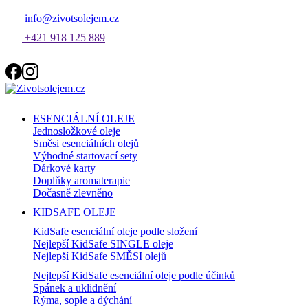
info@zivotsolejem.cz
+421 918 125 889
ESENCIÁLNÍ OLEJE
Jednosložkové oleje
Směsi esenciálních olejů
Výhodné startovací sety
Dárkové karty
Doplňky aromaterapie
Dočasně zlevněno
KIDSAFE OLEJE
KidSafe esenciální oleje podle složení
Nejlepší KidSafe SINGLE oleje
Nejlepší KidSafe SMĚSI olejů
Nejlepší KidSafe esenciální oleje podle účinků
Spánek a uklidnění
Rýma, sople a dýchání