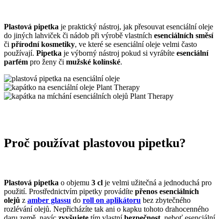
Plastová pipetka
je praktický nástroj, jak přesouvat esenciální oleje
do jiných lahviček či nádob při výrobě vlastních
esenciálních směsí
či
přírodní kosmetiky
, ve které se esenciální oleje velmi často
používají.
Pipetka
je výborný nástroj pokud si vyrábíte
esenciální
parfém
pro ženy či
mužské kolínské
.
Proč používat plastovou pipetku?
Plastová pipetka
o objemu
3 cl
je velmi užitečná a jednoduchá pro
použití. Prostřednictvím pipetky provádíte
přenos esenciálních
olejů
z
amber glassu
do
roll on aplikátoru
bez zbytečného
rozlévání olejů. Nepřicházíte tak ani o kapku tohoto drahocenného
daru země, navíc
zvyšujete
tím vlastní
bezpečnost
, neboť esenciální