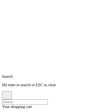
Close
Search
Hit enter to search or ESC to close
Search
for:
Your shopping cart