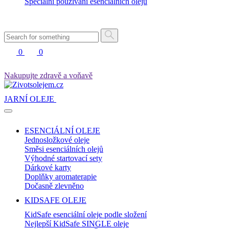
Speciální používání esenciálních olejů
0
0
Nakupujte zdravě a voňavě
JARNÍ OLEJE
ESENCIÁLNÍ OLEJE
Jednosložkové oleje
Směsi esenciálních olejů
Výhodné startovací sety
Dárkové karty
Doplňky aromaterapie
Dočasně zlevněno
KIDSAFE OLEJE
KidSafe esenciální oleje podle složení
Nejlepší KidSafe SINGLE oleje