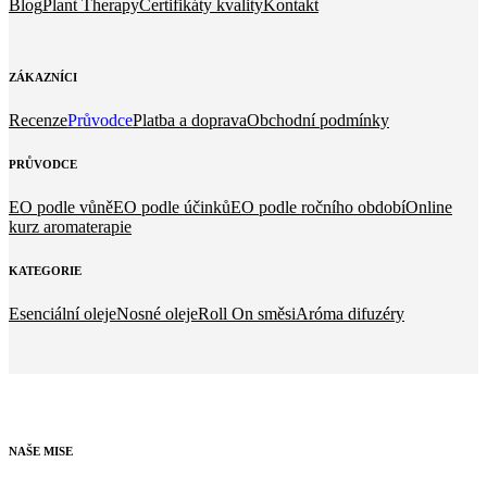
Blog
Plant Therapy
Certifikáty kvality
Kontakt
ZÁKAZNÍCI
Recenze
Průvodce
Platba a doprava
Obchodní podmínky
PRŮVODCE
EO podle vůně
EO podle účinků
EO podle ročního období
Online
kurz aromaterapie
KATEGORIE
Esenciální oleje
Nosné oleje
Roll On směsi
Aróma difuzéry
NAŠE
MISE