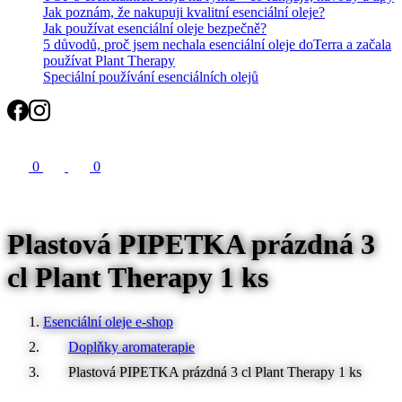
Jak poznám, že nakupuji kvalitní esenciální oleje?
Jak používat esenciální oleje bezpečně?
5 důvodů, proč jsem nechala esenciální oleje doTerra a začala
používat Plant Therapy
Speciální používání esenciálních olejů
Search
0
0
Plastová PIPETKA prázdná 3
cl Plant Therapy 1 ks
Esenciální oleje e-shop
Doplňky aromaterapie
Plastová PIPETKA prázdná 3 cl Plant Therapy 1 ks