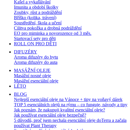
Kašel a vykašlávání
Imunita a období školky
Zoubky, růst a podráždění
Bříško (kolika, trávení)
Soustředění, škola a učení
Cilitva pokožka a drobná podráždění
EO pro miminka a novorozence od 3 měs.
Startovací sety pro děti
ROLL ON PRO DĚTI
DIFUZÉRY
Aroma difuzéry do bytu
Aroma difuzéry do auta
MASÁŽNÍ OLEJE
Masážní nosné oleje
Masážní esenciální oleje
LÉTO
BLOG
Nejlepší esenciální oleje na Vánoce + tipy na voňavý dárek
TOP 5 esenciálních olejů na rýmu – co funguje, návody a tipy
Jak poznám, že nakupuji kvalitní esenciální oleje?
Jak používat esenciální oleje bezpečně?
5 důvodů, proč jsem nechala esenciální oleje doTerra a začala
používat Plant Therapy