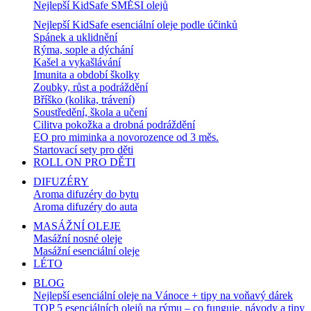
Nejlepší KidSafe SMĚSI olejů
Nejlepší KidSafe esenciální oleje podle účinků
Spánek a uklidnění
Rýma, sople a dýchání
Kašel a vykašlávání
Imunita a období školky
Zoubky, růst a podráždění
Bříško (kolika, trávení)
Soustředění, škola a učení
Cilitva pokožka a drobná podráždění
EO pro miminka a novorozence od 3 měs.
Startovací sety pro děti
ROLL ON PRO DĚTI
DIFUZÉRY
Aroma difuzéry do bytu
Aroma difuzéry do auta
MASÁŽNÍ OLEJE
Masážní nosné oleje
Masážní esenciální oleje
LÉTO
BLOG
Nejlepší esenciální oleje na Vánoce + tipy na voňavý dárek
TOP 5 esenciálních olejů na rýmu – co funguje, návody a tipy