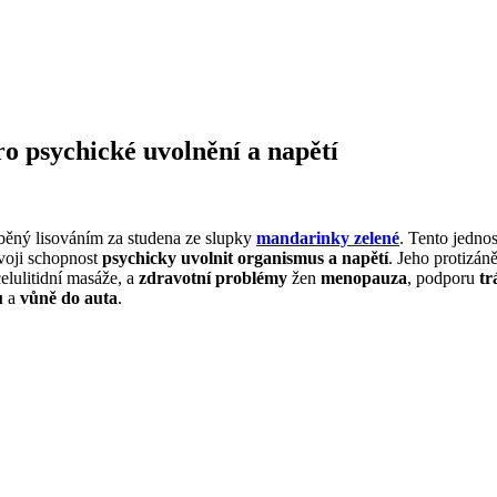
 psychické uvolnění a napětí
áběný lisováním za studena ze slupky
mandarinky zelené
. Tento jedno
svoji schopnost
psychicky uvolnit organismus a napětí
. Jeho protizán
celulitidní masáže, a
zdravotní problémy
žen
menopauza
, podporu
tr
u
a
vůně do auta
.