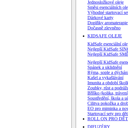
Jednosložkové oleje
Směsi esenciálních ole
Výhodné startovací se
Dárkové karty
Doplňky aromaterapie
Dočasně zlevněno
KIDSAFE OLEJE
KidSafe esenciální ole
Nejlepší KidSafe SIN
Nejlepší KidSafe SMĚ
Nejlepší KidSafe esenc
Spánek a uklidnění
Rýma, sople a dýchán
Kašel a vykašlávání
Imunita a období škol
Zoubky, růst a podráž
Bříško (kolika, trávení
Soustředění, škola a u
Cilitva pokožka a dro
EO pro miminka a nov
Startovací sety pro dět
ROLL ON PRO DĚT
DIFUZÉRY