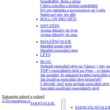
Soustředění, škola a učení
Cilitva pokožka a drobná podráždění
EO pro miminka a novorozence od 3 měs.
Startovací sety pro děti
ROLL ON PRO DĚTI
DIFUZÉRY
Aroma difuzéry do bytu
Aroma difuzéry do auta
MASÁŽNÍ OLEJE
Masážní nosné oleje
Masážní esenciální oleje
LÉTO
BLOG
Nejlepší esenciální oleje na Vánoce + tipy n
TOP 5 esenciálních olejů na rýmu – co fungu
Jak poznám, že nakupuji kvalitní esenciální o
Jak používat esenciální oleje bezpečně?
5 důvodů, proč jsem nechala esenciální oleje
Speciální používání esenciálních olejů
Nakupujte zdravě a voňavě
JARNÍ OLEJE
ESENCIÁLNÍ OLEJ