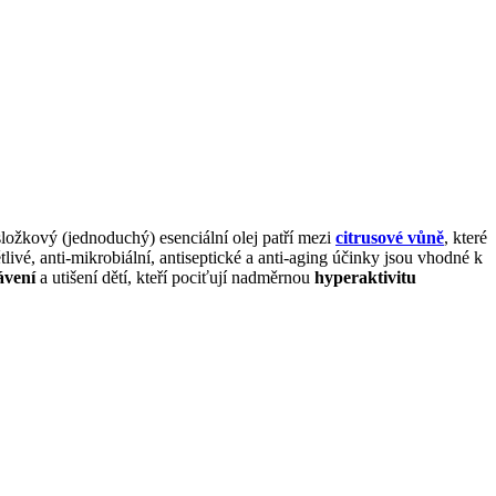
složkový (jednoduchý) esenciální olej patří mezi
citrusové vůně
, které
ětlivé, anti-mikrobiální, antiseptické a anti-aging účinky jsou vhodné k
ávení
a utišení dětí, kteří pociťují nadměrnou
hyperaktivitu