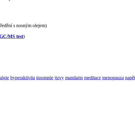
 ředění s nosným olejem)
GC/MS test
)
algie
hyperaktivita
insomnie
jizvy
mandarin
meditace
menopauza
napět