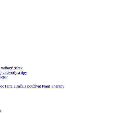
a voňavý dárek
je, návody a tipy
leje?
 doTerra a začala používat Plant Therapy
E