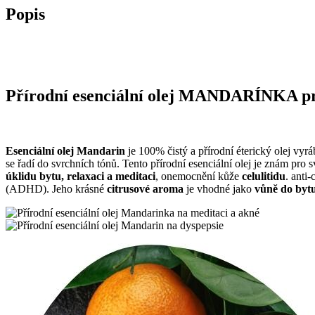
Popis
Přírodní esenciální olej MANDARÍNKA pro
Esenciální olej Mandarin
je 100% čistý a přírodní éterický olej vyr
se řadí do svrchních tónů. Tento přírodní esenciální olej je znám pro 
úklidu bytu, relaxaci a meditaci
, onemocnění kůže
celulitidu
. anti-
(ADHD). Jeho krásné
citrusové aroma
je vhodné jako
vůně do byt