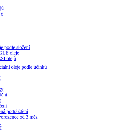
jů
ty
je podle složení
GLE oleje
SI olejů
iální oleje podle účinků
í
ky
dění
)
čení
bná podráždění
orozence od 3 měs.
i
I