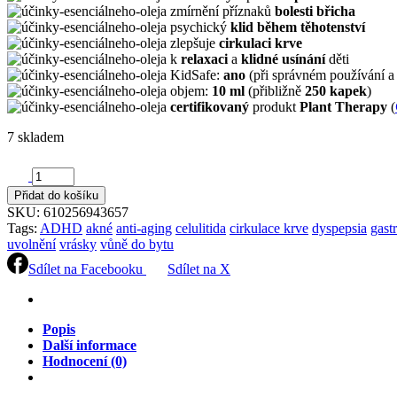
zmírnění příznaků
bolesti břicha
psychický
klid během těhotenství
zlepšuje
cirkulaci krve
k
relaxaci
a
klidné usínání
děti
KidSafe:
ano
(při správném používání a
objem:
10 ml
(přibližně
250 kapek
)
certifikovaný
produkt
Plant Therapy
(
7 skladem
MANDARIN
přírodní
Přidat do košíku
esenciální
SKU:
610256943657
olej
Tags:
ADHD
akné
anti-aging
celulitida
cirkulace krve
dyspepsia
gastr
10ml
uvolnění
vrásky
vůně do bytu
Plant
Therapy
Sdílet na Facebooku
Sdílet na X
quantity
Popis
Další informace
Hodnocení (0)