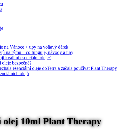
tu
ta
je
eje na Vánoce + tipy na voňavý dárek
ejů na rýmu – co funguje, návody a tipy
i kvalitní esenciální oleje?
í oleje bezpečně?
chala esenciální oleje doTerra a začala používat Plant Therapy
enciálních olejů
olej 10ml Plant Therapy