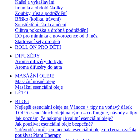
Kašel a vykašlávání
Imunita a období školky
Zoubky, růst a podráždění
Bříško (kolika, trávení)
Soustředění, škola a učení
Cilitva pokožka a drobná podráždění
EO pro miminka a novorozence od 3 měs.
Startovací sety pro děti
ROLL ON PRO DĚTI
DIFUZÉRY
Aroma difuzéry do bytu
Aroma difuzéry do auta
MASÁŽNÍ OLEJE
Masážní nosné oleje
Masážní esenciální oleje
LÉTO
BLOG
Nejlepší esenciální oleje na Vánoce + tipy na voňavý dárek
TOP 5 esenciálních olejů na rýmu – co funguje, návody a tipy
Jak poznám, že nakupuji kvalitní esenciální oleje?
Jak používat esenciální oleje bezpečně?
5 důvodů, proč jsem nechala esenciální oleje doTerra a začala
používat Plant Therapy