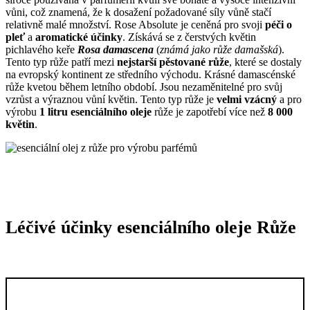
vůni, což znamená, že k dosažení požadované síly vůně stačí
relativně malé množství. Rose Absolute je ceněná pro svoji
péči o
pleť
a
aromatické účinky
. Získává se z čerstvých květin
pichlavého keře
Rosa damascena
(
známá jako růže damašská
).
Tento typ růže patří mezi
nejstarší pěstované růže
, které se dostaly
na evropský kontinent ze středního východu. Krásné damascénské
růže kvetou během letního období. Jsou nezaměnitelné pro svůj
vzrůst a výraznou vůní květin. Tento typ růže je
velmi vzácný
a pro
výrobu
1 litru esenciálního oleje
růže je zapotřebí více než
8 000
květin
.
Léčivé účinky esenciálního oleje Růže