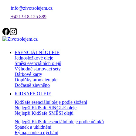
info@zivotsolejem.cz
+421 918 125 889
ESENCIÁLNÍ OLEJE
Jednosložkové oleje
Směsi esenciálních olejů
Výhodné startovací sety
Dárkové karty
Doplňky aromaterapie
Dočasně zlevněno
KIDSAFE OLEJE
KidSafe esenciální oleje podle složení
Nejlepší KidSafe SINGLE oleje
Nejlepší KidSafe SMĚSI olejů
Nejlepší KidSafe esenciální oleje podle účinků
Spánek a uklidnění
Rýma, sople a dýchání