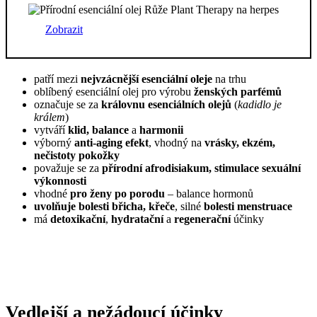
Zobrazit
patří mezi
nejvzácnější esenciální oleje
na trhu
oblíbený esenciální olej pro výrobu
ženských parfémů
označuje se za
královnu esenciálních olejů
(
kadidlo je
králem
)
vytváří
klid, balance
a
harmonii
výborný
anti-aging efekt
, vhodný na
vrásky, ekzém,
nečistoty pokožky
považuje se za
přírodní afrodisiakum, stimulace sexuální
výkonnosti
vhodné
pro ženy po porodu
– balance hormonů
uvolňuje bolesti břicha, křeče
, silné
bolesti menstruace
má
detoxikační
,
hydratační
a
regenerační
účinky
Vedlejší a nežádoucí účinky