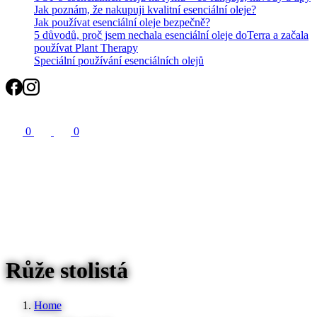
Jak poznám, že nakupuji kvalitní esenciální oleje?
Jak používat esenciální oleje bezpečně?
5 důvodů, proč jsem nechala esenciální oleje doTerra a začala
používat Plant Therapy
Speciální používání esenciálních olejů
Search
0
0
Růže stolistá
Home