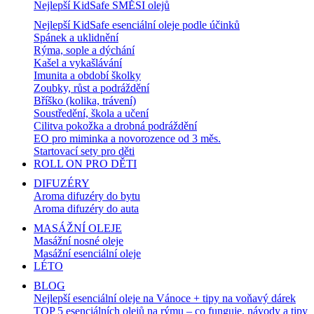
Nejlepší KidSafe SMĚSI olejů
Nejlepší KidSafe esenciální oleje podle účinků
Spánek a uklidnění
Rýma, sople a dýchání
Kašel a vykašlávání
Imunita a období školky
Zoubky, růst a podráždění
Bříško (kolika, trávení)
Soustředění, škola a učení
Cilitva pokožka a drobná podráždění
EO pro miminka a novorozence od 3 měs.
Startovací sety pro děti
ROLL ON PRO DĚTI
DIFUZÉRY
Aroma difuzéry do bytu
Aroma difuzéry do auta
MASÁŽNÍ OLEJE
Masážní nosné oleje
Masážní esenciální oleje
LÉTO
BLOG
Nejlepší esenciální oleje na Vánoce + tipy na voňavý dárek
TOP 5 esenciálních olejů na rýmu – co funguje, návody a tipy