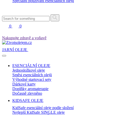
Speciální používání esenciálních olejů
0
0
Nakupujte zdravě a voňavě
JARNÍ OLEJE
ESENCIÁLNÍ OLEJE
Jednosložkové oleje
Směsi esenciálních olejů
Výhodné startovací sety
Dárkové karty
Doplňky aromaterapie
Dočasně zlevněno
KIDSAFE OLEJE
KidSafe esenciální oleje podle složení
Nejlepší KidSafe SINGLE oleje