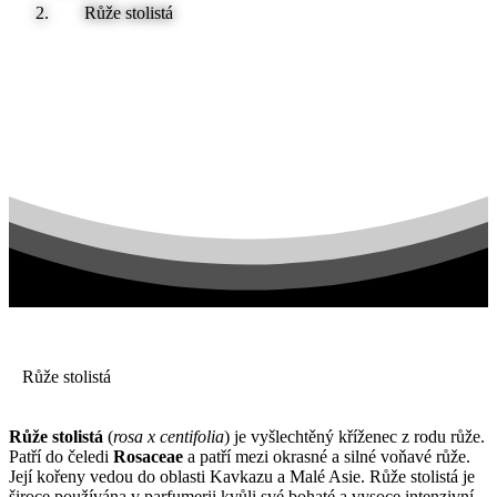
Růže stolistá
Růže stolistá
Růže stolistá
(
rosa x centifolia
) je vyšlechtěný kříženec z rodu růže.
Patří do čeledi
Rosaceae
a patří mezi okrasné a silné voňavé růže.
Její kořeny vedou do oblasti Kavkazu a Malé Asie. Růže stolistá je
široce používána v parfumerii kvůli své bohaté a vysoce intenzivní