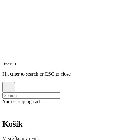
Close
Search
Hit enter to search or ESC to close
Search
for:
Your shopping cart
Košík
V košíku nic není.