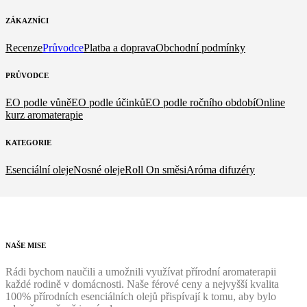
ZÁKAZNÍCI
Recenze
Průvodce
Platba a doprava
Obchodní podmínky
PRŮVODCE
EO podle vůně
EO podle účinků
EO podle ročního období
Online
kurz aromaterapie
KATEGORIE
Esenciální oleje
Nosné oleje
Roll On směsi
Aróma difuzéry
NAŠE
MISE
Rádi bychom naučili a umožnili využívat přírodní aromaterapii
každé rodině v domácnosti. Naše férové ceny a nejvyšší kvalita
100% přírodních esenciálních olejů přispívají k tomu, aby bylo