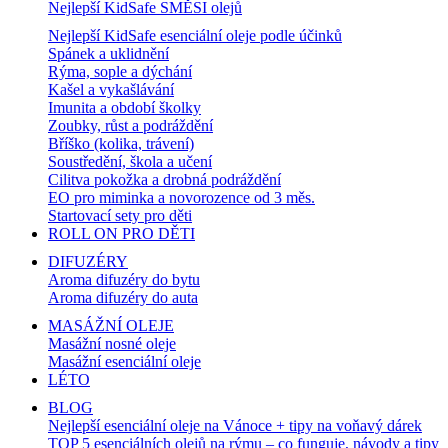
Nejlepší KidSafe SMĚSI olejů
Nejlepší KidSafe esenciální oleje podle účinků
Spánek a uklidnění
Rýma, sople a dýchání
Kašel a vykašlávání
Imunita a období školky
Zoubky, růst a podráždění
Bříško (kolika, trávení)
Soustředění, škola a učení
Cilitva pokožka a drobná podráždění
EO pro miminka a novorozence od 3 měs.
Startovací sety pro děti
ROLL ON PRO DĚTI
DIFUZÉRY
Aroma difuzéry do bytu
Aroma difuzéry do auta
MASÁŽNÍ OLEJE
Masážní nosné oleje
Masážní esenciální oleje
LÉTO
BLOG
Nejlepší esenciální oleje na Vánoce + tipy na voňavý dárek
TOP 5 esenciálních olejů na rýmu – co funguje, návody a tipy