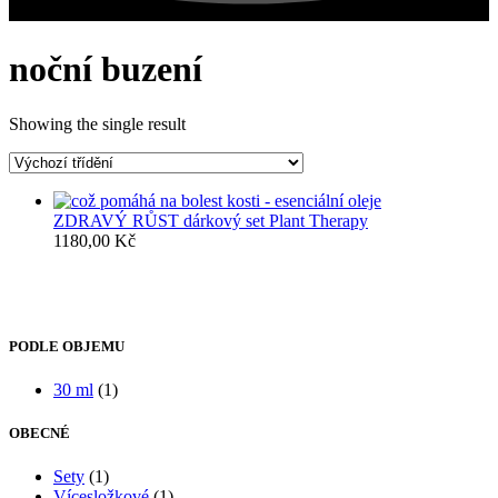
noční buzení
Showing the single result
ZDRAVÝ RŮST dárkový set Plant Therapy
1180,00
Kč
PODLE OBJEMU
30 ml
(1)
OBECNÉ
Sety
(1)
Vícesložkové
(1)