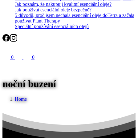
Jak poznám, že nakupuji kvalitní esenciální oleje?
Jak používat esenciální oleje bezpečně?
5 důvodů, proč jsem nechala esenciální oleje doTerra a začala
používat Plant Therapy
Speciální používání esenciálních olejů
Search
0
0
noční buzení
Home