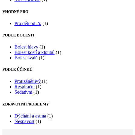
VHODNÉ PRO
Pro děti od 2r.
(1)
PODLE BOLESTI
Bolest hlavy
(1)
Bolest kostí a kloubů
(1)
Bolest svalů
(1)
PODLE ÚČINKŮ
Protizánětlivý
(1)
Respirační
(1)
Sedativní
(1)
ZDRAVOTNÍ PROBLÉMY
Dýchání a astma
(1)
Nespavost
(1)