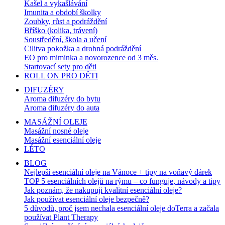
Kašel a vykašlávání
Imunita a období školky
Zoubky, růst a podráždění
Bříško (kolika, trávení)
Soustředění, škola a učení
Cilitva pokožka a drobná podráždění
EO pro miminka a novorozence od 3 měs.
Startovací sety pro děti
ROLL ON PRO DĚTI
DIFUZÉRY
Aroma difuzéry do bytu
Aroma difuzéry do auta
MASÁŽNÍ OLEJE
Masážní nosné oleje
Masážní esenciální oleje
LÉTO
BLOG
Nejlepší esenciální oleje na Vánoce + tipy na voňavý dárek
TOP 5 esenciálních olejů na rýmu – co funguje, návody a tipy
Jak poznám, že nakupuji kvalitní esenciální oleje?
Jak používat esenciální oleje bezpečně?
5 důvodů, proč jsem nechala esenciální oleje doTerra a začala
používat Plant Therapy