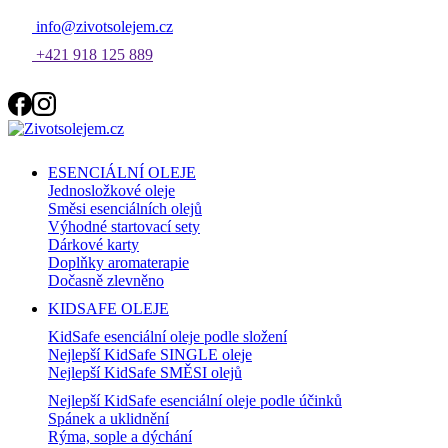
info@zivotsolejem.cz
+421 918 125 889
ESENCIÁLNÍ OLEJE
Jednosložkové oleje
Směsi esenciálních olejů
Výhodné startovací sety
Dárkové karty
Doplňky aromaterapie
Dočasně zlevněno
KIDSAFE OLEJE
KidSafe esenciální oleje podle složení
Nejlepší KidSafe SINGLE oleje
Nejlepší KidSafe SMĚSI olejů
Nejlepší KidSafe esenciální oleje podle účinků
Spánek a uklidnění
Rýma, sople a dýchání