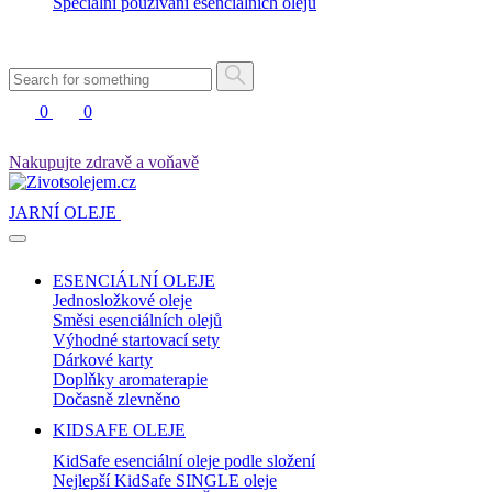
Speciální používání esenciálních olejů
0
0
Nakupujte zdravě a voňavě
JARNÍ OLEJE
ESENCIÁLNÍ OLEJE
Jednosložkové oleje
Směsi esenciálních olejů
Výhodné startovací sety
Dárkové karty
Doplňky aromaterapie
Dočasně zlevněno
KIDSAFE OLEJE
KidSafe esenciální oleje podle složení
Nejlepší KidSafe SINGLE oleje