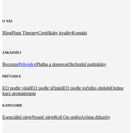
O
NÁS
Blog
Plant Therapy
Certifikáty kvality
Kontakt
ZÁKAZNÍCI
Recenze
Průvodce
Platba a doprava
Obchodní podmínky
PRŮVODCE
EO podle vůně
EO podle účinků
EO podle ročního období
Online
kurz aromaterapie
KATEGORIE
Esenciální oleje
Nosné oleje
Roll On směsi
Aróma difuzéry