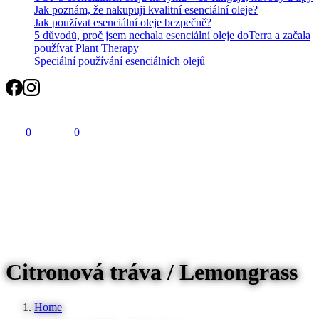
Jak poznám, že nakupuji kvalitní esenciální oleje?
Jak používat esenciální oleje bezpečně?
5 důvodů, proč jsem nechala esenciální oleje doTerra a začala
používat Plant Therapy
Speciální používání esenciálních olejů
Search
0
0
Citronová tráva / Lemongrass
Home