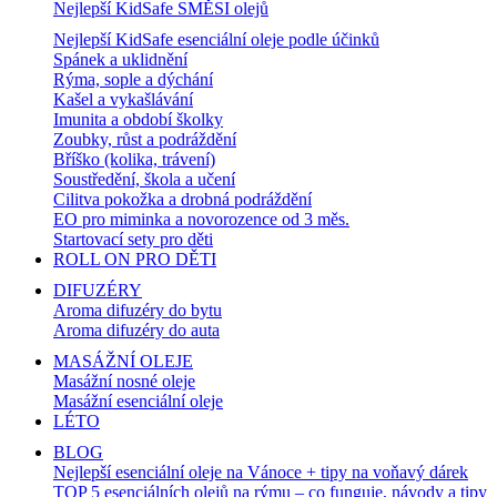
Nejlepší KidSafe SMĚSI olejů
Nejlepší KidSafe esenciální oleje podle účinků
Spánek a uklidnění
Rýma, sople a dýchání
Kašel a vykašlávání
Imunita a období školky
Zoubky, růst a podráždění
Bříško (kolika, trávení)
Soustředění, škola a učení
Cilitva pokožka a drobná podráždění
EO pro miminka a novorozence od 3 měs.
Startovací sety pro děti
ROLL ON PRO DĚTI
DIFUZÉRY
Aroma difuzéry do bytu
Aroma difuzéry do auta
MASÁŽNÍ OLEJE
Masážní nosné oleje
Masážní esenciální oleje
LÉTO
BLOG
Nejlepší esenciální oleje na Vánoce + tipy na voňavý dárek
TOP 5 esenciálních olejů na rýmu – co funguje, návody a tipy