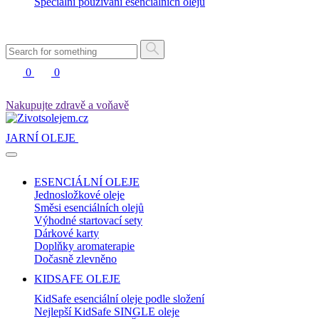
Speciální používání esenciálních olejů
0
0
Nakupujte zdravě a voňavě
JARNÍ OLEJE
ESENCIÁLNÍ OLEJE
Jednosložkové oleje
Směsi esenciálních olejů
Výhodné startovací sety
Dárkové karty
Doplňky aromaterapie
Dočasně zlevněno
KIDSAFE OLEJE
KidSafe esenciální oleje podle složení
Nejlepší KidSafe SINGLE oleje