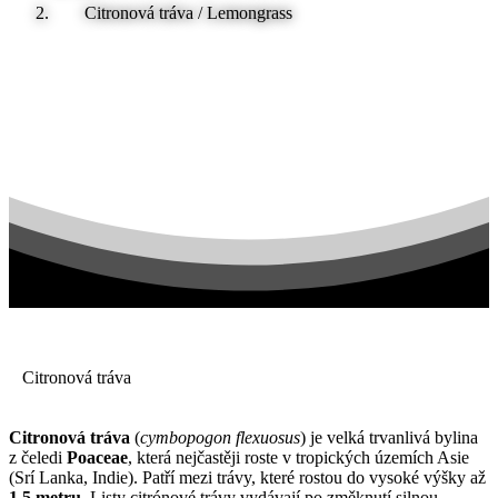
Citronová tráva / Lemongrass
Citronová tráva
Citronová tráva
(
cymbopogon flexuosus
) je velká trvanlivá bylina
z čeledi
Poaceae
, která nejčastěji roste v tropických územích Asie
(Srí Lanka, Indie). Patří mezi trávy, které rostou do vysoké výšky až
1,5 metru
. Listy citrónové trávy vydávají po změknutí silnou