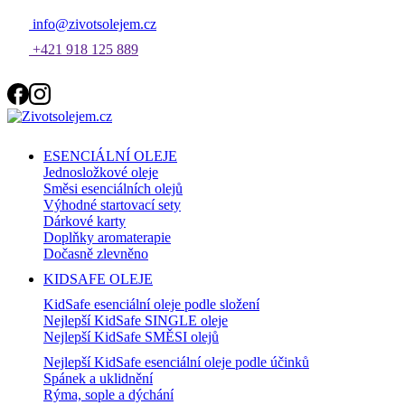
info@zivotsolejem.cz
+421 918 125 889
ESENCIÁLNÍ OLEJE
Jednosložkové oleje
Směsi esenciálních olejů
Výhodné startovací sety
Dárkové karty
Doplňky aromaterapie
Dočasně zlevněno
KIDSAFE OLEJE
KidSafe esenciální oleje podle složení
Nejlepší KidSafe SINGLE oleje
Nejlepší KidSafe SMĚSI olejů
Nejlepší KidSafe esenciální oleje podle účinků
Spánek a uklidnění
Rýma, sople a dýchání