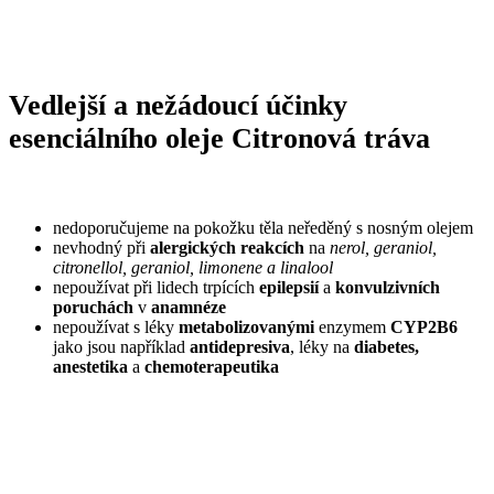
Vedlejší a nežádoucí účinky
esenciálního oleje Citronová tráva
nedoporučujeme na pokožku těla neředěný s nosným olejem
nevhodný při
alergických reakcích
na
nerol, geraniol,
citronellol, geraniol, limonene a linalool
nepoužívat při lidech trpících
epilepsií
a
konvulzivních
poruchách
v
anamnéze
nepoužívat s léky
metabolizovanými
enzymem
CYP2B6
jako jsou například
antidepresiva
, léky na
diabetes,
anestetika
a
chemoterapeutika