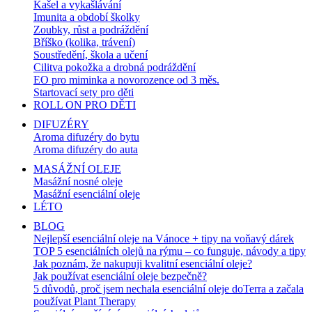
Kašel a vykašlávání
Imunita a období školky
Zoubky, růst a podráždění
Bříško (kolika, trávení)
Soustředění, škola a učení
Cilitva pokožka a drobná podráždění
EO pro miminka a novorozence od 3 měs.
Startovací sety pro děti
ROLL ON PRO DĚTI
DIFUZÉRY
Aroma difuzéry do bytu
Aroma difuzéry do auta
MASÁŽNÍ OLEJE
Masážní nosné oleje
Masážní esenciální oleje
LÉTO
BLOG
Nejlepší esenciální oleje na Vánoce + tipy na voňavý dárek
TOP 5 esenciálních olejů na rýmu – co funguje, návody a tipy
Jak poznám, že nakupuji kvalitní esenciální oleje?
Jak používat esenciální oleje bezpečně?
5 důvodů, proč jsem nechala esenciální oleje doTerra a začala
používat Plant Therapy