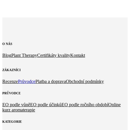
O
NÁS
Blog
Plant Therapy
Certifikáty kvality
Kontakt
ZÁKAZNÍCI
Recenze
Průvodce
Platba a doprava
Obchodní podmínky
PRŮVODCE
EO podle vůně
EO podle účinků
EO podle ročního období
Online
kurz aromaterapie
KATEGORIE