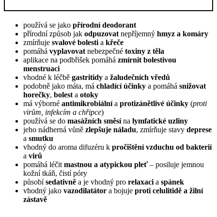
používá se jako
přírodní deodorant
přírodní způsob jak
odpuzovat
nepříjemný
hmyz a komáry
zmírňuje
svalové bolesti
a
křeče
pomáhá
vyplavovat
nebezpečné
toxiny z těla
aplikace na podbřišek pomáhá
zmírnit bolestivou
menstruaci
vhodné k léčbě
gastritidy
a
žaludečních vředů
podobně jako máta, má
chladící účinky
a pomáhá
snižovat
horečky
,
bolest
a
otoky
má výborné
antimikrobiální
a
protizánětlivé
účinky
(
proti
virům, infekcím a chřipce
)
používá se do
masážních směsí
na
lymfatické uzliny
jeho nádherná vůně
zlepšuje náladu
, zmírňuje stavy
deprese
a
smutku
vhodný do aroma difuzéru k
pročištění vzduchu od bakterií
a
virů
pomáhá léčit
mastnou a atypickou pleť
– posiluje jemnou
kožní tkáň, čistí póry
působí
sedativně
a je vhodný pro
relaxaci
a
spánek
vhodný jako
vazodilatátor
a bojuje
proti celulitidě a žilní
zástavě