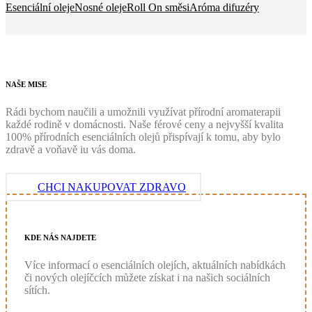
Esenciální oleje
Nosné oleje
Roll On směsi
Aróma difuzéry
NAŠE
MISE
Rádi bychom naučili a umožnili využívat přírodní aromaterapii
každé rodině v domácnosti. Naše férové ceny a nejvyšší kvalita
100% přírodních esenciálních olejů přispívají k tomu, aby bylo
zdravě a voňavě iu vás doma.
CHCI NAKUPOVAT ZDRAVO
KDE
NÁS
NAJDETE
Více informací o esenciálních olejích, aktuálních nabídkách
či nových olejíčcích můžete získat i na našich sociálních
sítích.