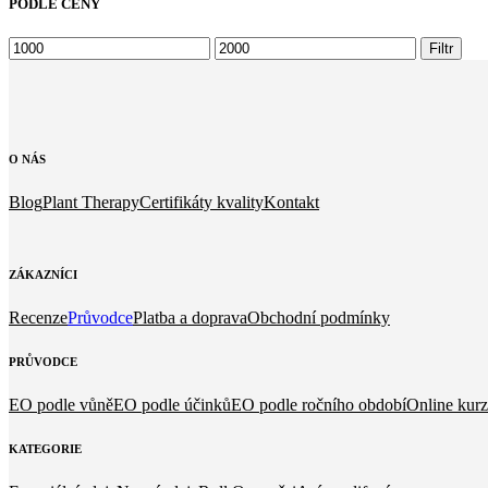
PODLE CENY
Minimální
Maximální
Filtr
cena
cena
O
NÁS
Blog
Plant Therapy
Certifikáty kvality
Kontakt
ZÁKAZNÍCI
Recenze
Průvodce
Platba a doprava
Obchodní podmínky
PRŮVODCE
EO podle vůně
EO podle účinků
EO podle ročního období
Online kurz
KATEGORIE