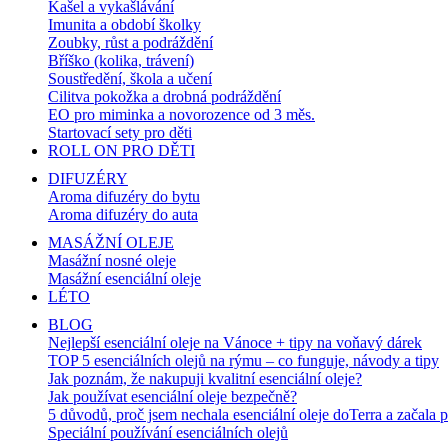
Kašel a vykašlávání
Imunita a období školky
Zoubky, růst a podráždění
Bříško (kolika, trávení)
Soustředění, škola a učení
Cilitva pokožka a drobná podráždění
EO pro miminka a novorozence od 3 měs.
Startovací sety pro děti
ROLL ON PRO DĚTI
DIFUZÉRY
Aroma difuzéry do bytu
Aroma difuzéry do auta
MASÁŽNÍ OLEJE
Masážní nosné oleje
Masážní esenciální oleje
LÉTO
BLOG
Nejlepší esenciální oleje na Vánoce + tipy na voňavý dárek
TOP 5 esenciálních olejů na rýmu – co funguje, návody a tipy
Jak poznám, že nakupuji kvalitní esenciální oleje?
Jak používat esenciální oleje bezpečně?
5 důvodů, proč jsem nechala esenciální oleje doTerra a začala 
Speciální používání esenciálních olejů