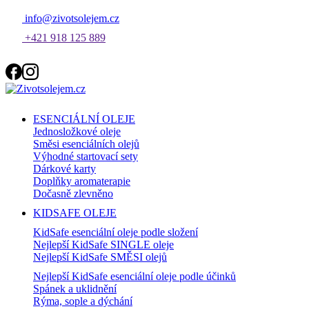
info@zivotsolejem.cz
+421 918 125 889
ESENCIÁLNÍ OLEJE
Jednosložkové oleje
Směsi esenciálních olejů
Výhodné startovací sety
Dárkové karty
Doplňky aromaterapie
Dočasně zlevněno
KIDSAFE OLEJE
KidSafe esenciální oleje podle složení
Nejlepší KidSafe SINGLE oleje
Nejlepší KidSafe SMĚSI olejů
Nejlepší KidSafe esenciální oleje podle účinků
Spánek a uklidnění
Rýma, sople a dýchání