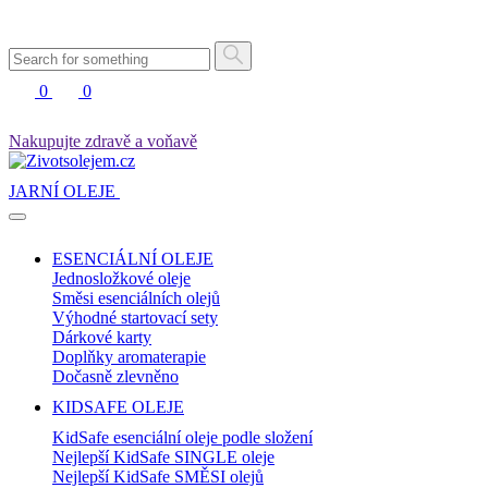
0
0
Nakupujte zdravě a voňavě
JARNÍ OLEJE
ESENCIÁLNÍ OLEJE
Jednosložkové oleje
Směsi esenciálních olejů
Výhodné startovací sety
Dárkové karty
Doplňky aromaterapie
Dočasně zlevněno
KIDSAFE OLEJE
KidSafe esenciální oleje podle složení
Nejlepší KidSafe SINGLE oleje
Nejlepší KidSafe SMĚSI olejů