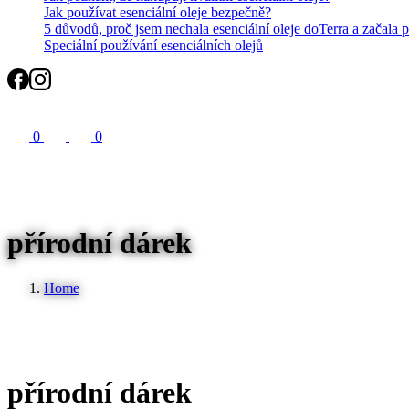
Jak používat esenciální oleje bezpečně?
5 důvodů, proč jsem nechala esenciální oleje doTerra a začala 
Speciální používání esenciálních olejů
Search
0
0
přírodní dárek
Home
přírodní dárek