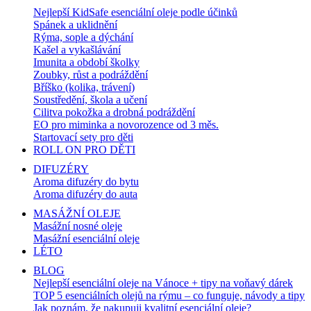
Nejlepší KidSafe esenciální oleje podle účinků
Spánek a uklidnění
Rýma, sople a dýchání
Kašel a vykašlávání
Imunita a období školky
Zoubky, růst a podráždění
Bříško (kolika, trávení)
Soustředění, škola a učení
Cilitva pokožka a drobná podráždění
EO pro miminka a novorozence od 3 měs.
Startovací sety pro děti
ROLL ON PRO DĚTI
DIFUZÉRY
Aroma difuzéry do bytu
Aroma difuzéry do auta
MASÁŽNÍ OLEJE
Masážní nosné oleje
Masážní esenciální oleje
LÉTO
BLOG
Nejlepší esenciální oleje na Vánoce + tipy na voňavý dárek
TOP 5 esenciálních olejů na rýmu – co funguje, návody a tipy
Jak poznám, že nakupuji kvalitní esenciální oleje?