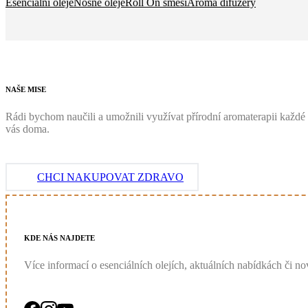
Esenciální oleje
Nosné oleje
Roll On směsi
Aróma difuzéry
NAŠE
MISE
Rádi bychom naučili a umožnili využívat přírodní aromaterapii každé 
vás doma.
CHCI NAKUPOVAT ZDRAVO
KDE
NÁS
NAJDETE
Více informací o esenciálních olejích, aktuálních nabídkách či nov